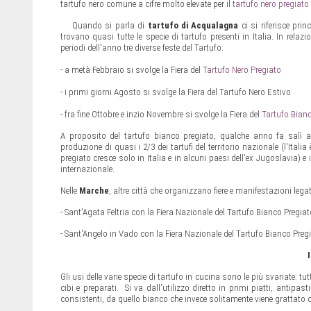
tartufo nero comune a cifre molto elevate per il
tartufo nero pregiato
Quando si parla di
tartufo di Acqualagna
ci si riferisce pri
trovano quasi tutte le specie di tartufo presenti in Italia. In relazi
periodi dell'anno tre diverse feste del Tartufo:
- a metà Febbraio si svolge la Fiera del
Tartufo Nero Pregiato
- i primi giorni Agosto si svolge la Fiera del Tartufo Nero Estivo
- fra fine Ottobre e inzio Novembre si svolge la Fiera del
Tartufo Bian
A proposito del tartufo bianco pregiato, qualche anno fa salì a
produzione di quasi i 2/3 dei tartufi del territorio nazionale (l'Italia
pregiato cresce solo in Italia e in alcuni paesi dell'ex Jugoslavia) 
internazionale.
Nelle
Marche
, altre città che organizzano fiere e manifestazioni leg
- Sant'Agata Feltria con la Fiera Nazionale del Tartufo Bianco Pregiat
- Sant'Angelo in Vado con la Fiera Nazionale del Tartufo Bianco Preg
Gli usi delle varie specie di tartufo in cucina sono le più svariate:
cibi e preparati. Si va dall'utilizzo diretto in primi piatti, antipas
consistenti, da quello bianco che invece solitamente viene gratta