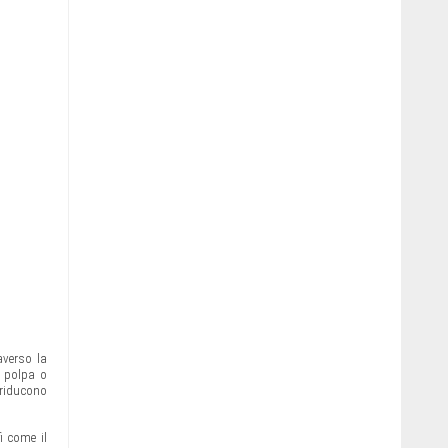
averso la
a polpa o
 riducono
i come il