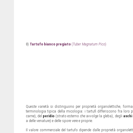
8)
Tartufo bianco pregiato
(
Tuber Magnatum Pico
)
Queste varietà si distinguono per proprietà organolettiche, forma
terminologia tipica della micologia: i tartufi differiscono fra loro 
carne), del
peridio
(strato esterno che avvolge la gleba), degli
aschi
a delle venature) e delle spore vere e proprie.
Il valore commerciale del tartufo dipende dalle proprietà organolett