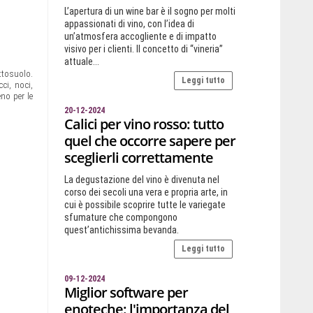
L’apertura di un wine bar è il sogno per molti
appassionati di vino, con l’idea di
un’atmosfera accogliente e di impatto
visivo per i clienti. Il concetto di “vineria”
attuale...
ttosuolo.
Leggi tutto
cci, noci,
eno per le
20-12-2024
Calici per vino rosso: tutto
quel che occorre sapere per
sceglierli correttamente
La degustazione del vino è divenuta nel
corso dei secoli una vera e propria arte, in
cui è possibile scoprire tutte le variegate
sfumature che compongono
quest’antichissima bevanda.
Leggi tutto
09-12-2024
Miglior software per
enoteche: l'importanza del