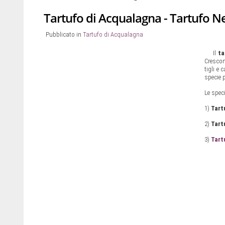
Tartufo di Acqualagna - Tartufo N
Pubblicato in
Tartufo di Acqualagna
Il
ta
Crescon
tigli e
specie p
Le spec
1)
Tart
2)
Tart
3)
Tart