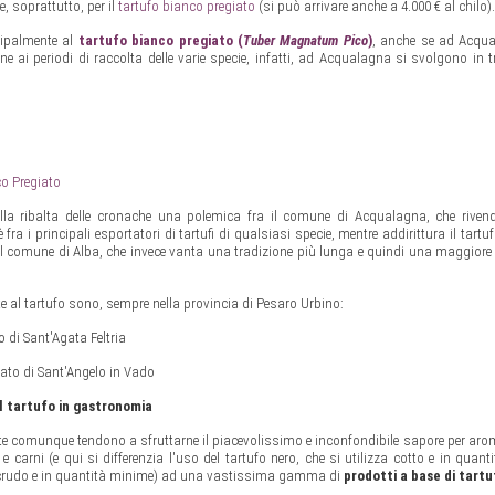
e, soprattutto, per il
tartufo bianco pregiato
(si può arrivare anche a 4.000 € al chilo).
ncipalmente al
tartufo bianco pregiato (
Tuber Magnatum Pico
)
, anche se ad Acqua
one ai periodi di raccolta delle varie specie, infatti, ad Acqualagna si svolgono in t
co Pregiato
lla ribalta delle cronache una polemica fra il comune di Acqualagna, che riven
 è fra i principali esportatori di tartufi di qualsiasi specie, mentre addirittura il tart
e il comune di Alba, che invece vanta una tradizione più lunga e quindi una maggiore v
ate al tartufo sono, sempre nella provincia di Pesaro Urbino:
o di Sant'Agata Feltria
iato di Sant'Angelo in Vado
Il tartufo in gastronomia
 tutte comunque tendono a sfruttarne il piacevolissimo e inconfondibile sapore per aro
ti e carni (e qui si differenzia l'uso del tartufo nero, che si utilizza cotto e in quan
to crudo e in quantità minime) ad una vastissima gamma di
prodotti a base di tartu