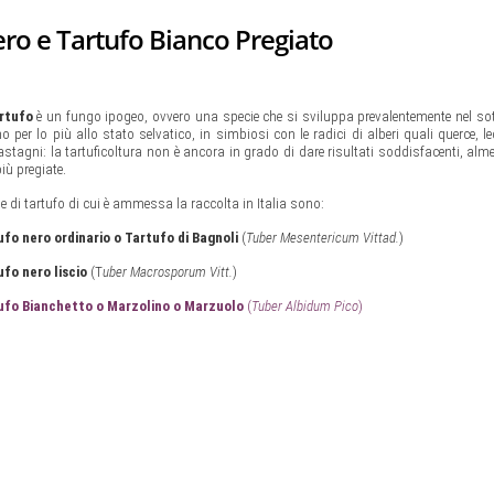
ero e Tartufo Bianco Pregiato
rtufo
è un fungo ipogeo, ovvero una specie che si sviluppa prevalentemente nel so
o per lo più allo stato selvatico, in simbiosi con le radici di alberi quali querce, le
 castagni: la tartuficoltura non è ancora in grado di dare risultati soddisfacenti, alm
iù pregiate.
ie di tartufo di cui è ammessa la raccolta in Italia sono:
ufo nero ordinario o Tartufo di Bagnoli
(
Tuber Mesentericum Vittad.
)
ufo nero liscio
(T
uber Macrosporum Vitt.
)
ufo Bianchetto o Marzolino o Marzuolo
(
Tuber Albidum Pico
)