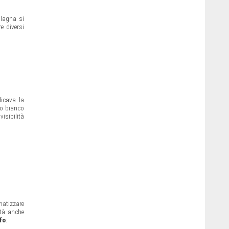
lagna si
re diversi
dicava la
ufo bianco
isibilità
matizzare
tità anche
fo
: