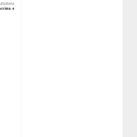
autoctono
acrima e