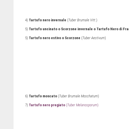
4)
Tartufo nero invernale
(
Tuber Brumale Vitt.
)
5)
Tartufo uncinato o Scorzone invernale o Tartufo Nero di Fr
5)
Tartufo nero estivo o Scorzone
(
Tuber Aestivum
)
6)
Tartufo moscato
(
Tuber Brumale Moschatum
)
7)
Tartufo nero pregiato
(
Tuber Melanosporum
)