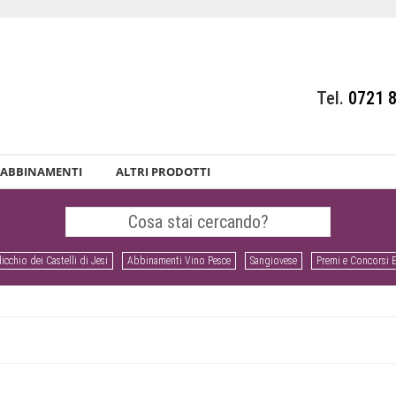
Tel.
0721 
ABBINAMENTI
ALTRI PRODOTTI
icchio dei Castelli di Jesi
Abbinamenti Vino Pesce
Sangiovese
Premi e Concorsi 