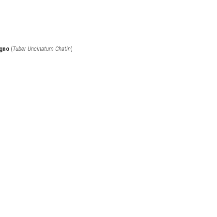
agno
(
Tuber Uncinatum Chatin
)