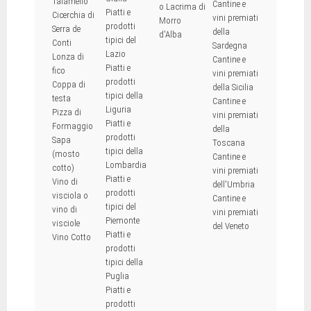
Talamello
Cantine e
o Lacrima di
Piatti e
Cicerchia di
vini premiati
Morro
prodotti
Serra de
della
d'Alba
tipici del
Conti
Sardegna
Lazio
Lonza di
Cantine e
Piatti e
fico
vini premiati
prodotti
Coppa di
della Sicilia
tipici della
testa
Cantine e
Liguria
Pizza di
vini premiati
Piatti e
Formaggio
della
prodotti
Sapa
Toscana
tipici della
(mosto
Cantine e
Lombardia
cotto)
vini premiati
Piatti e
Vino di
dell'Umbria
prodotti
visciola o
Cantine e
tipici del
vino di
vini premiati
Piemonte
visciole
del Veneto
Piatti e
Vino Cotto
prodotti
tipici della
Puglia
Piatti e
prodotti