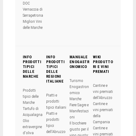
DOC
Vernaccia di
Serrapetrona
Migliori Vini
delle Marche
INFO
INFO
MANUALE
WIKI
PRODOTTI
PRODOTTI
ENOGASTR
PRODUTTO
TIPICI
TIPICI
ONOMICO
RI E VINI
DELLE
DELLE
PREMATI
MARCHE
REGIONI
Turismo
ITALIANE
Cantine e
Enogastron
Prodotti
vini premiati
omico
Piatti e
tipici delle
dell'Abruzzo
Marche
prodotti
Marche
Cantine e
Fiere Sagre e
tipici italiani
Tartufo di
vini premiati
Manifestazi
Piatti e
Acqualagna
della
oni
prodotti
Olio
Campania
Il bicchiere
tipici
extravergine
Cantine e
giusto per il
dell'Abruzzo
d'oliva
vini premiati
vino giusto: