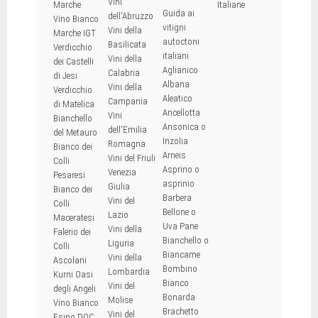
Vini
Marche
Italiane
Guida ai
dell'Abruzzo
Vino Bianco
vitigni
Vini della
Marche IGT
autoctoni
Basilicata
Verdicchio
italiani
Vini della
dei Castelli
Aglianico
Calabria
di Jesi
Albana
Vini della
Verdicchio
Aleatico
Campania
di Matelica
Ancellotta
Vini
Bianchello
Ansonica o
dell'Emilia
del Metauro
Inzolia
Romagna
Bianco dei
Arneis
Vini del Friuli
Colli
Asprino o
Venezia
Pesaresi
asprinio
Giulia
Bianco dei
Barbera
Vini del
Colli
Bellone o
Lazio
Maceratesi
Uva Pane
Vini della
Falerio dei
Bianchello o
Liguria
Colli
Biancame
Vini della
Ascolani
Bombino
Lombardia
Kurni Oasi
Bianco
Vini del
degli Angeli
Bonarda
Molise
Vino Bianco
Brachetto
Vini del
Esino DOC