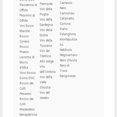
Canaiolo
Piemonte
Passerina di
Nero
Vini della
Offida
Cannonau
Puglia
Pecorino di
Catarratto
Vini della
Offida
Corvina
Sardegna
Vini Rossi
Fiano
Vini della
Marche
Falanghina
Sicilia
Rosso
Montepulcia
Vini della
Conero
no
Toscana
Rosso
Nebbiolo
Vini del
Piceno
Negroamaro
Trentino
Lacrima di
Nero d'Avola
Alto Adige
Morro
Nero di
Vini
d'Alba
Troia
dell'Umbria
Vino Rosso
Sangiovese
Vini della
Esino DOC
Valle
Rosso dei
d'Aosta
Colli
Vini del
Pesaresi
Veneto
Rosso dei
Colli
Maceratesi
Serrapetrona