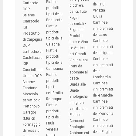
Piatti e
Cartoceto
del Friuli
bicchieri,
prodotti
DOP
Venezia
calici, flute
tipici della
Salame
Giulia
Regali
Basilicata
Ciauscolo
Cantine e
aziendali -
Piatti e
IGP
vini premiati
Regalare
prodotti
Prosciutto
del Lazio
Prodotti
tipici della
di Carpegna
Cantine e
tipici e Vino
Calabria
DOP
vini premiati
Le Verticali
Piatti e
Lenticchie di
della Liguria
dei Grandi
prodotti
Castelluccio
Cantine e
Vini Italiani
tipici della
IGP
vini premiati
I vini da
Campania
Casciotta di
della
abbinare al
Piatti e
Urbino DOP
Lombardia
pesce
prodotti
Salame
Cantine e
Guida alle
tipici
Fabriano
vini premiati
Guide
dell'Emilia
Mosciolo
delle Marche
Enologiche:
Romagna
selvatico di
Cantine e
i migliori
Piatti e
Portonovo
vini premiati
vini italiani
prodotti
Garagoj
del Piemonte
Premi e
tipici del
(Murici)
Cantine e
Concorsi
Friuli
Formaggio
vini premiati
Enologici
Venezia
di fossa di
della Puglia
Abbinament
Giulia