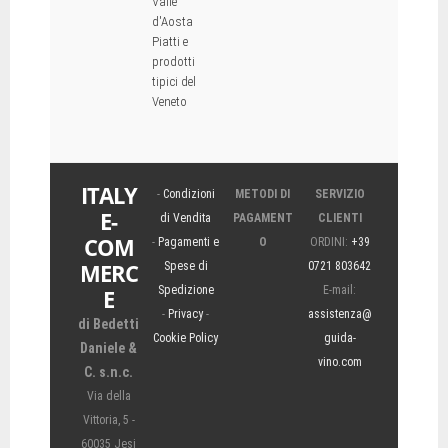
Valle
d'Aosta
Piatti e
prodotti
tipici del
Veneto
ITALY
-
Condizioni
METODI DI
SERVIZIO
E-
di Vendita
PAGAMENT
CLIENTI
COM
-
Pagamenti e
O
ORDINI:
+39
MERC
Spese di
0721 803642
Spedizione
E-mail:
E
-
Privacy
-
assistenza@
di Bedetti
Cookie Policy
guida-
Daniele &
vino.com
C. s.n.c.
Via della
Vittoria, 5 -
60035 Jesi