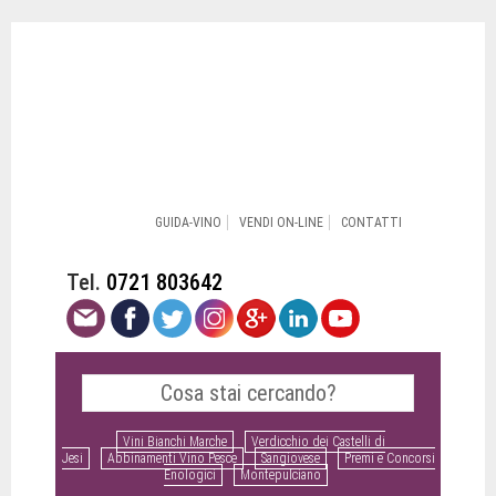
GUIDA-VINO
VENDI ON-LINE
CONTATTI
Tel.
0721 803642
Vini Bianchi Marche
Verdicchio dei Castelli di
Jesi
Abbinamenti Vino Pesce
Sangiovese
Premi e Concorsi
Enologici
Montepulciano