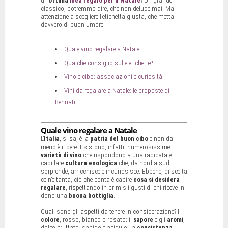
un’
ottima
idea regalo per il Natale
? Un grande
classico, potremmo dire, che non delude mai. Ma
attenzione a scegliere l’etichetta giusta, che metta
davvero di buon umore.
Quale vino regalare a Natale
Qualche consiglio sulle etichette?
Vino e cibo: associazioni e curiosità
Vini da regalare a Natale: le proposte di
Bennati
Quale vino regalare a Natale
L’
Italia
, si sa, è la
patria del buon cibo
e non da
meno è il bere. Esistono, infatti, numerosissime
varietà di vino
che rispondono a una radicata e
capillare
cultura enologica
che, da nord a sud,
sorprende, arricchisce e incuriosisce. Ebbene, di scelta
ce n’è tanta, ciò che conta è capire
cosa si desidera
regalare
, rispettando in primis i gusti di chi riceve in
dono una
buona bottiglia
.
Quali sono gli aspetti da tenere in considerazione? Il
colore
, rosso, bianco o rosato; il
sapore
e gli
aromi
,
dolce, fruttato, sapido e acidulo; la
consistenza
.