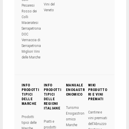
Vini del
Pesaresi
Veneto
Rosso dei
Colli
Maceratesi
Serrapetrona
DOC
Vernaccia di
Serrapetrona
Migliori Vini
delle Marche
INFO
INFO
MANUALE
WIKI
PRODOTTI
PRODOTTI
ENOGASTR
PRODUTTO
TIPICI
TIPICI
ONOMICO
RI E VINI
DELLE
DELLE
PREMATI
MARCHE
REGIONI
Turismo
ITALIANE
Cantine e
Enogastron
Prodotti
vini premiati
omico
Piatti e
tipici delle
dell'Abruzzo
Marche
prodotti
Marche