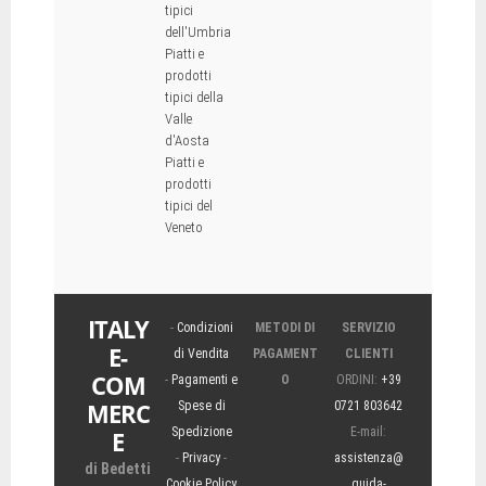
tipici
dell'Umbria
Piatti e
prodotti
tipici della
Valle
d'Aosta
Piatti e
prodotti
tipici del
Veneto
ITALY
-
Condizioni
METODI DI
SERVIZIO
E-
di Vendita
PAGAMENT
CLIENTI
COM
-
Pagamenti e
O
ORDINI:
+39
MERC
Spese di
0721 803642
Spedizione
E-mail:
E
-
Privacy
-
assistenza@
di Bedetti
Cookie Policy
guida-