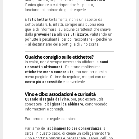
L’unico giudice a cui rispondere è il palato,
lasciandosi ispirare da guide esperte.
E l’
etichetta
? Certamente, non è un aspetto da
sottovalutare. È, infatti, sempre una buona idea
quella di informarsi su alcune caratteristiche chiave:
dalla
provenienza
alle
uve utilizzate
, valutando un
po’ tutte le peculiarità, per poi raccontarle – perché no
– al destinatario della bottiglia di vino scelta.
Qualche consiglio sulle etichette?
In realtà, non è sempre necessario affidarsi a
nomi
rinomati
o
altisonanti
. Esistono moltissime
etichette meno conosciute
, ma non per questo
meno pregiate. Ottime da regalare, magari con un
costo più accessibile
e conveniente.
Vino e cibo: associazioni e curiosità
Quando si regala del vino
, poi, può essere utile
conoscere i
cibi giusti da abbinare
, condividendo
informazioni e consigli.
Partiamo dalle regole classiche.
Parliamo dell’
abbinamento per concordanza
: si
cerca, in questo caso, di creare un collegamento tra
vino e portata principale, per esaltare i sapori dell’uno