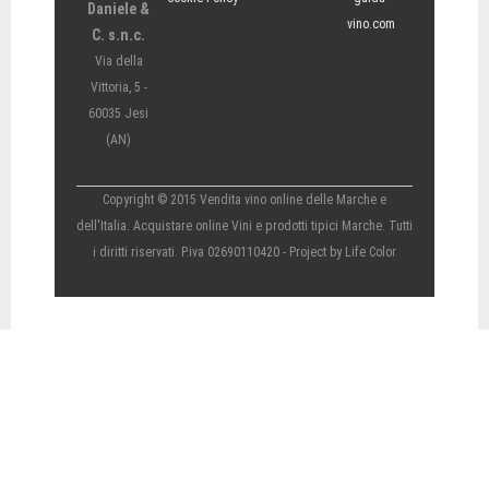
Daniele &
vino.com
C. s.n.c.
Via della
Vittoria, 5 -
60035 Jesi
(AN)
Copyright © 2015 Vendita vino online delle Marche e
dell'Italia. Acquistare online Vini e prodotti tipici Marche. Tutti
i diritti riservati. P.iva 02690110420 - Project by
Life Color