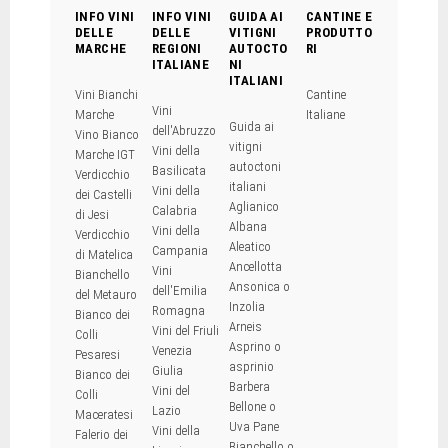
INFO VINI
INFO VINI
GUIDA AI
CANTINE E
DELLE
DELLE
VITIGNI
PRODUTTO
MARCHE
REGIONI
AUTOCTO
RI
ITALIANE
NI
ITALIANI
Vini Bianchi
Cantine
Vini
Marche
Italiane
Guida ai
dell'Abruzzo
Vino Bianco
vitigni
Vini della
Marche IGT
autoctoni
Basilicata
Verdicchio
italiani
Vini della
dei Castelli
Aglianico
Calabria
di Jesi
Albana
Vini della
Verdicchio
Aleatico
Campania
di Matelica
Ancellotta
Vini
Bianchello
Ansonica o
dell'Emilia
del Metauro
Inzolia
Romagna
Bianco dei
Arneis
Vini del Friuli
Colli
Asprino o
Venezia
Pesaresi
asprinio
Giulia
Bianco dei
Barbera
Vini del
Colli
Bellone o
Lazio
Maceratesi
Uva Pane
Vini della
Falerio dei
Bianchello o