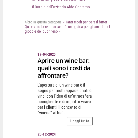
Il Barolo dell'azienda Aldo Conterno
Altro in questa categoria:
« Tanti modi per bere il bitter
Quale vino bere in un casinò: una guida per gli amanti del
gioco e del buon vino »
17-04-2025
Aprire un wine bar:
quali sono i costi da
affrontare?
L’apertura di un wine bar è il
sogno per molti appassionati di
vino, con l’idea di un’atmosfera
accogliente e di impatto visivo
per i clienti. Il concetto di
“vineria” attuale...
Leggi tutto
20-12-2024