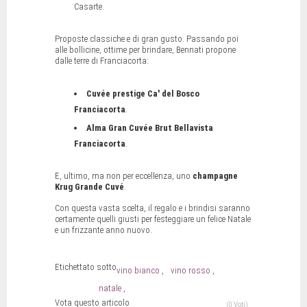
Casarte.
Proposte classiche e di gran gusto. Passando poi
alle bollicine, ottime per brindare, Bennati propone
dalle terre di Franciacorta:
Cuvée prestige Ca' del Bosco
Franciacorta
.
Alma Gran Cuvée Brut Bellavista
Franciacorta
.
E, ultimo, ma non per eccellenza, uno
champagne
Krug Grande Cuvé
.
Con questa vasta scelta, il regalo e i brindisi saranno
certamente quelli giusti per festeggiare un felice Natale
e un frizzante anno nuovo.
Etichettato sotto
vino bianco
vino rosso
natale
Vota questo articolo
(0 Voti)