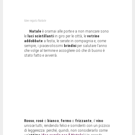
Idee regalo Natale
Natale
è oramai alle porte e a non mancare sono
le
luci
scintillanti
in giro per le città, le
vetrine
addobbate
a festa, le serate in compagnia e, come
sempre, i piacevolissimi
brindisi
per salutare l’anno
che volge al termine e accogliere ciò che di buono è
stato fatto e avverrà.
Rosso
,
rosé
o
bianco
,
fermo
o
frizzante
, il
vino
unisce tutti, rendendo felici e sorridenti con un pizzico
di leggerezza: perché, quindi, non considerarlo come