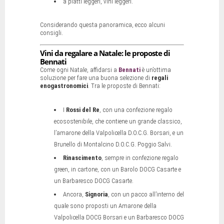
a piatti leggeri, vini leggeri.
Considerando questa panoramica, ecco alcuni
consigli.
Vini da regalare a Natale: le proposte di
Bennati
Come ogni Natale, affidarsi a
Bennati
è un’ottima
soluzione per fare una buona selezione di
regali
enogastronomici
. Tra le proposte di Bennati:
I
Rossi del Re
, con una confezione regalo
ecosostenibile, che contiene un grande classico,
l’amarone della Valpolicella D.O.C.G. Borsari, e un
Brunello di Montalcino D.O.C.G. Poggio Salvi.
Rinascimento
, sempre in confezione regalo
green, in cartone, con un Barolo DOCG Casarte e
un Barbaresco DOCG Casarte.
Ancora,
Signoria
, con un pacco all’interno del
quale sono proposti un Amarone della
Valpolicella DOCG Borsari e un Barbaresco DOCG