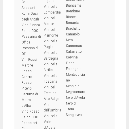
Liguria
Colli
Biancame
Vini della
Ascolani
Bombino
Lombardia
Kurni Oasi
Bianco
Vini del
degli Angeli
Bonarda
Molise
Vino Bianco
Brachetto
Vini del
Esino DOC
Canaiolo
Piemonte
Passerina di
Nero
Vini della
Offida
Cannonau
Puglia
Pecorino di
Catarratto
Vini della
Offida
Corvina
Sardegna
Vini Rossi
Fiano
Vini della
Marche
Falanghina
Sicilia
Rosso
Montepulcia
Vini della
Conero
no
Toscana
Rosso
Nebbiolo
Vini del
Piceno
Negroamaro
Trentino
Lacrima di
Nero d'Avola
Alto Adige
Morro
Nero di
Vini
d'Alba
Troia
dell'Umbria
Vino Rosso
Sangiovese
Vini della
Esino DOC
Valle
Rosso dei
d'Aosta
Colli