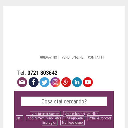
GUIDA-VINO
VENDI ON-LINE
CONTATTI
Tel.
0721 803642
Vini Bianchi Marche
Verdicchio dei Castelli di
Jesi
Abbinamenti Vino Pesce
Sangiovese
Premi e Concorsi
Enologici
Montepulciano