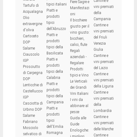
Cantine e
Fiere Sagre e
tipici italiani
Tartufo di
vini premiati
Manifestazi
Piatti e
Acqualagna
della
oni
prodotti
Olio
Campania
Il bicchiere
tipici
extravergine
Cantine e
giusto per il
dell'Abruzzo
d'oliva
vini premiati
vino giusto:
Piatti e
Cartoceto
del Friuli
bicchieri,
prodotti
DOP
Venezia
calici, flute
tipici della
Salame
Giulia
Regali
Basilicata
Ciauscolo
Cantine e
aziendali -
Piatti e
IGP
vini premiati
Regalare
prodotti
Prosciutto
del Lazio
Prodotti
tipici della
di Carpegna
Cantine e
tipici e Vino
Calabria
DOP
vini premiati
Le Verticali
Piatti e
Lenticchie di
della Liguria
dei Grandi
prodotti
Castelluccio
Cantine e
Vini Italiani
tipici della
IGP
vini premiati
I vini da
Campania
Casciotta di
della
abbinare al
Piatti e
Urbino DOP
Lombardia
pesce
prodotti
Salame
Cantine e
Guida alle
tipici
Fabriano
vini premiati
Guide
dell'Emilia
Mosciolo
delle Marche
Enologiche:
Romagna
selvatico di
Cantine e
i migliori