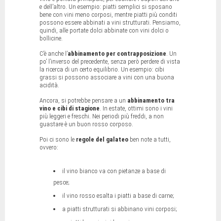
e dell’altro. Un esempio: piatti semplici si sposano
bene con vini meno corposi, mentre piatti più conditi
possono essere abbinati a vini strutturati. Pensiamo,
quindi, alle portate dolci abbinate con vini dolci o
bollicine.
C’è anche l’
abbinamento per contrapposizione
. Un
po’ l’inverso del precedente, senza però perdere di vista
la ricerca di un certo equilibrio. Un esempio: cibi
grassi si possono associare a vini con una buona
acidità.
Ancora, si potrebbe pensare a un
abbinamento tra
vino e cibi di stagione
. In estate, ottimi sono i vini
più leggeri e freschi. Nei periodi più freddi, a non
guastare è un buon rosso corposo.
Poi ci sono le
regole del galateo
ben note a tutti,
ovvero:
il vino bianco va con pietanze a base di
pesce;
il vino rosso esalta i piatti a base di carne;
a piatti strutturati si abbinano vini corposi;