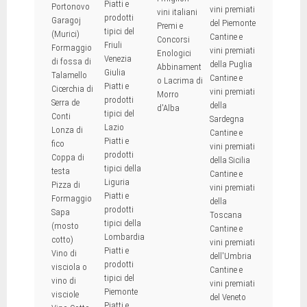
Piatti e
Portonovo
vini premiati
vini italiani
prodotti
Garagoj
del Piemonte
Premi e
tipici del
(Murici)
Cantine e
Concorsi
Friuli
Formaggio
vini premiati
Enologici
Venezia
di fossa di
della Puglia
Abbinament
Giulia
Talamello
Cantine e
o Lacrima di
Piatti e
Cicerchia di
vini premiati
Morro
prodotti
Serra de
della
d'Alba
tipici del
Conti
Sardegna
Lazio
Lonza di
Cantine e
Piatti e
fico
vini premiati
prodotti
Coppa di
della Sicilia
tipici della
testa
Cantine e
Liguria
Pizza di
vini premiati
Piatti e
Formaggio
della
prodotti
Sapa
Toscana
tipici della
(mosto
Cantine e
Lombardia
cotto)
vini premiati
Piatti e
Vino di
dell'Umbria
prodotti
visciola o
Cantine e
tipici del
vino di
vini premiati
Piemonte
visciole
del Veneto
Piatti e