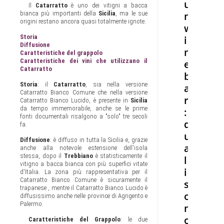
u
Il
Catarratto
è uno dei vitigni a bacca
n
bianca più importanti della
Sicilia
, ma le sue
origini restano ancora quasi totalmente ignote.
w
Storia
i
Diffusione
n
Caratteristiche del grappolo
Caratteristiche dei vini che utilizzano il
e
Catarratto
b
Storia
: il
Catarratto
, sia nella versione
a
Catarratto Bianco Comune che nella versione
r
Catarratto Bianco Lucido, è presente in
Sicilia
da tempo immemorabile, anche se le prime
:
fonti documentali risalgono a "solo" tre secoli
q
fa.
u
Diffusione
: è diffuso in tutta la Sicilia e, grazie
a
anche alla notevole estensione dell'isola
stessa, dopo il
Trebbiano
è statisticamente il
l
vitigno a bacca bianca con più superfici vitate
i
d'Italia. La zona più rappresentativa per il
Catarratto Bianco Comune è sicuramente il
s
trapanese , mentre il Catarratto Bianco Lucido è
o
diffusissimo anche nelle province di Agrigento e
Palermo.
n
o
Caratteristiche del Grappolo
: le due