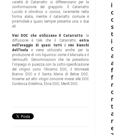
varietà di Catarratto si differenziano per la
i
conformazione del grappolo. Il Catarratto
c
Lucido è cilindrico o conico, raramente nella
forma alata, mentre il catarratto comune è
o
piramidale e quasi sempre presenta una o due
s
ali.
t
Vini DOC che utilizzano il Catarratto
: la
i
diffusione è tale che il Catarratto
entra
nell'uvaggio di quasi tutti i vini bianchi
d
dell'Isola
e viene utilizzato anche per la
a
produzione di vini liquorosi come il Marsala e il
Vermouth. Denominazioni che ne prevedono
a
l'impiego in purezza con la sotto-specificazione
f
del vitigno sono l'Alcamo DOC, il Monreale
Bianco DOC e il Santa Maria di Belice DOC.
f
Insieme ad altri vitigni concorre invece alle DOC
r
Contessa Entellina, Etna DOC, Menfi DOC.
o
n
t
a
r
e