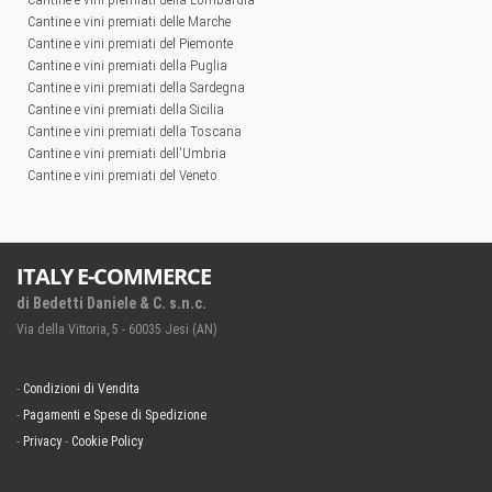
Cantine e vini premiati delle Marche
Cantine e vini premiati del Piemonte
Cantine e vini premiati della Puglia
Cantine e vini premiati della Sardegna
Cantine e vini premiati della Sicilia
Cantine e vini premiati della Toscana
Cantine e vini premiati dell'Umbria
Cantine e vini premiati del Veneto
ITALY E-COMMERCE
di Bedetti Daniele & C. s.n.c.
Via della Vittoria, 5 - 60035 Jesi (AN)
-
Condizioni di Vendita
-
Pagamenti e Spese di Spedizione
-
Privacy
-
Cookie Policy