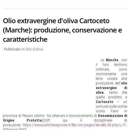
Olio extravergine d'oliva Cartoceto
(Marche): produzione, conservazione e
caratteristiche
Pubblicato in
Olio d'oliva
Le
Marche
, con
il loro territorio
collinare, sono
storicamente una
terra vocata alla
produzione dell'
olio
extravergine di
oliva
, tanto che
quello prodotto a
Cartoceto -
un
comune sulle colline
vicino Fano in
provincia di Pesaro Urbino - ha ottenuto il riconoscimento di
Denominazione di
Origine Protetta
(DOP; qui il disciplinare di
produzione:
https://www.politicheagricole.it/flex/cm/pages/ServeBLOB.php/L/IT/
IDPagina/3342
).