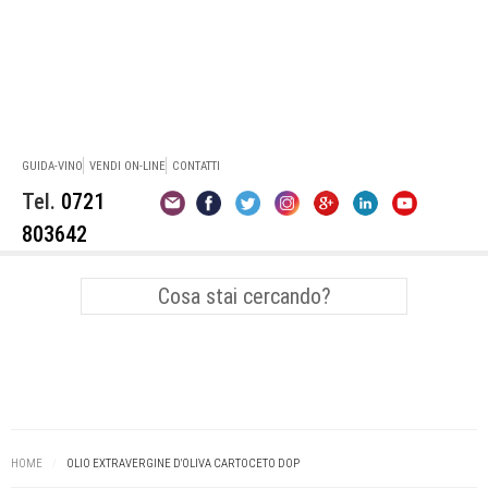
GUIDA-VINO
VENDI ON-LINE
CONTATTI
Tel.
0721
803642
Vini Bianchi Marche
Verdicchio dei Castelli di Jesi
Abbinamenti Vino
Pesce
Sangiovese
Premi e Concorsi Enologici
Montepulciano
HOME
/
OLIO EXTRAVERGINE D'OLIVA CARTOCETO DOP