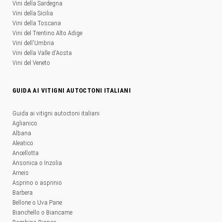
Vini della Sardegna
Vini della Sicilia
Vini della Toscana
Vini del Trentino Alto Adige
Vini dell'Umbria
Vini della Valle d'Aosta
Vini del Veneto
GUIDA AI VITIGNI AUTOCTONI ITALIANI
Guida ai vitigni autoctoni italiani
Aglianico
Albana
Aleatico
Ancellotta
Ansonica o Inzolia
Arneis
Asprino o asprinio
Barbera
Bellone o Uva Pane
Bianchello o Biancame