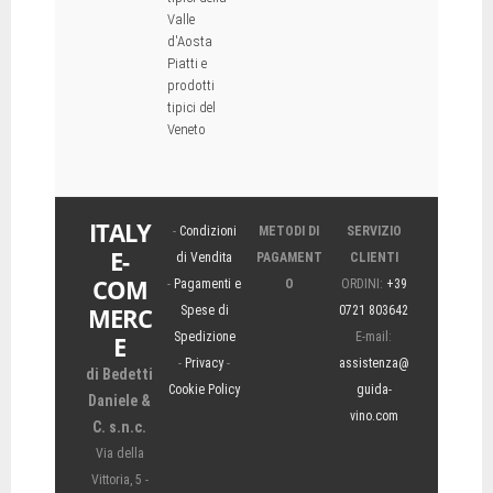
Valle
d'Aosta
Piatti e
prodotti
tipici del
Veneto
ITALY
-
Condizioni
METODI DI
SERVIZIO
E-
di Vendita
PAGAMENT
CLIENTI
COM
-
Pagamenti e
O
ORDINI:
+39
MERC
Spese di
0721 803642
Spedizione
E-mail:
E
-
Privacy
-
assistenza@
di Bedetti
Cookie Policy
guida-
Daniele &
vino.com
C. s.n.c.
Via della
Vittoria, 5 -