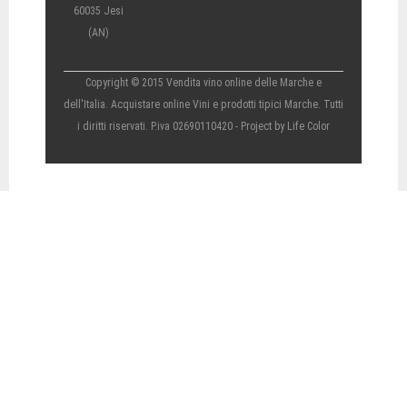
60035 Jesi
(AN)
Copyright © 2015 Vendita vino online delle Marche e
dell'Italia. Acquistare online Vini e prodotti tipici Marche. Tutti
i diritti riservati. P.iva 02690110420 - Project by
Life Color