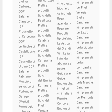
dell'Abruzzo
d'oliva
vini premiati
vino giusto:
Piatti e
Cartoceto
del Friuli
bicchieri,
prodotti
DOP
Venezia
calici, flute
tipici della
Salame
Giulia
Regali
Basilicata
Ciauscolo
Cantine e
aziendali -
Piatti e
IGP
vini premiati
Regalare
prodotti
Prosciutto
del Lazio
Prodotti
tipici della
di Carpegna
Cantine e
tipici e Vino
Calabria
DOP
vini premiati
Le Verticali
Piatti e
Lenticchie di
della Liguria
dei Grandi
prodotti
Castelluccio
Cantine e
Vini Italiani
tipici della
IGP
vini premiati
I vini da
Campania
Casciotta di
della
abbinare al
Piatti e
Urbino DOP
Lombardia
pesce
prodotti
Salame
Cantine e
Guida alle
tipici
Fabriano
vini premiati
Guide
dell'Emilia
Mosciolo
delle Marche
Enologiche:
Romagna
selvatico di
Cantine e
i migliori
Piatti e
Portonovo
vini premiati
vini italiani
prodotti
Garagoj
del Piemonte
Premi e
tipici del
(Murici)
Cantine e
Concorsi
Friuli
Formaggio
vini premiati
Enologici
Venezia
di fossa di