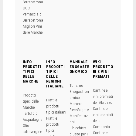
Serrapetrona
DOC
Vernaccia di
Serrapetrona
Migliori Vini
delle Marche
INFO
INFO
MANUALE
WIKI
PRODOTTI
PRODOTTI
ENOGASTR
PRODUTTO
TIPICI
TIPICI
ONOMICO
RI E VINI
DELLE
DELLE
PREMATI
MARCHE
REGIONI
Turismo
ITALIANE
Cantine e
Enogastron
Prodotti
vini premiati
omico
Piatti e
tipici delle
dell'Abruzzo
Marche
prodotti
Marche
Cantine e
Fiere Sagre e
tipici italiani
Tartufo di
vini premiati
Manifestazi
Piatti e
Acqualagna
della
oni
prodotti
Olio
Campania
Il bicchiere
tipici
extravergine
Cantine e
giusto per il