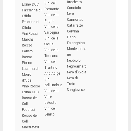
Brachetto
Vini del
Esino DOC
Canaiolo
Piemonte
Passerina di
Nero
Vini della
Offida
Cannonau
Puglia
Pecorino di
Catarratto
Vini della
Offida
Corvina
Sardegna
Vini Rossi
Fiano
Vini della
Marche
Falanghina
Sicilia
Rosso
Montepulcia
Vini della
Conero
no
Toscana
Rosso
Nebbiolo
Vini del
Piceno
Negroamaro
Trentino
Lacrima di
Nero d'Avola
Alto Adige
Morro
Nero di
Vini
d'Alba
Troia
dell'Umbria
Vino Rosso
Sangiovese
Vini della
Esino DOC
Valle
Rosso dei
d'Aosta
Colli
Vini del
Pesaresi
Veneto
Rosso dei
Colli
Maceratesi