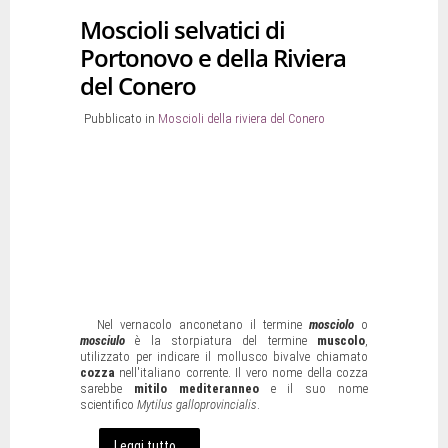
Moscioli selvatici di
Portonovo e della Riviera
del Conero
Pubblicato in
Moscioli della riviera del Conero
Nel vernacolo anconetano il termine
mosciolo
o
mosciulo
è la storpiatura del termine
muscolo
,
utilizzato per indicare il mollusco bivalve chiamato
cozza
nell'italiano corrente. Il vero nome della cozza
sarebbe
mitilo mediteranneo
e il suo nome
scientifico
Mytilus galloprovincialis
.
Leggi tutto...