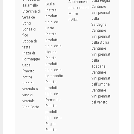
della Puglia
Abbinament
Giulia
Talamello
Cantine e
o Lacrima di
Piatti e
Cicerchia di
vini premiati
Morro
prodotti
Serra de
della
d'Alba
tipici del
Conti
Sardegna
Lazio
Lonza di
Cantine e
Piatti e
fico
vini premiati
prodotti
Coppa di
della Sicilia
tipici della
testa
Cantine e
Liguria
Pizza di
vini premiati
Piatti e
Formaggio
della
prodotti
Sapa
Toscana
tipici della
(mosto
Cantine e
Lombardia
cotto)
vini premiati
Piatti e
Vino di
dell'Umbria
prodotti
visciola o
Cantine e
tipici del
vino di
vini premiati
Piemonte
visciole
del Veneto
Piatti e
Vino Cotto
prodotti
tipici della
Puglia
Piatti e