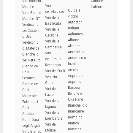
Vini Bianchi
Cantine
Vini
Marche
Italiane
Guida ai
dell'Abruzzo
Vino Bianco
vitigni
Vini della
Marche IGT
autoctoni
Basilicata
Verdicchio
italiani
Vini della
dei Castelli
Aglianico
Calabria
di Jesi
Albana
Vini della
Verdicchio
Aleatico
Campania
di Matelica
Ancellotta
Vini
Bianchello
Ansonica o
dell'Emilia
del Metauro
Inzolia
Romagna
Bianco dei
Arneis
Vini del Friuli
Colli
Asprino o
Venezia
Pesaresi
asprinio
Giulia
Bianco dei
Barbera
Vini del
Colli
Bellone o
Lazio
Maceratesi
Uva Pane
Vini della
Falerio dei
Bianchello o
Liguria
Colli
Biancame
Vini della
Ascolani
Bombino
Lombardia
Kurni Oasi
Bianco
Vini del
degli Angeli
Bonarda
Molise
Vino Bianco