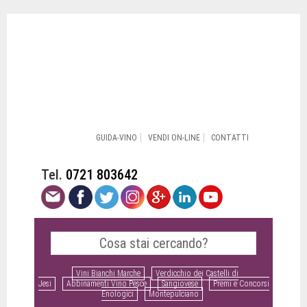
GUIDA-VINO
VENDI ON-LINE
CONTATTI
Tel.
0721 803642
Vini Bianchi Marche
Verdicchio dei Castelli di
Jesi
Abbinamenti Vino Pesce
Sangiovese
Premi e Concorsi
Enologici
Montepulciano