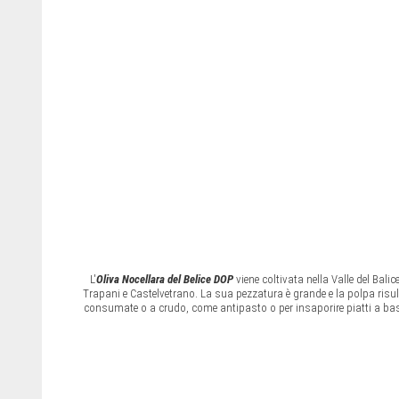
L'
Oliva Nocellara del Belice DOP
viene coltivata nella Valle del Bal
Trapani e Castelvetrano. La sua pezzatura è grande e la polpa ris
consumate o a crudo, come antipasto o per insaporire piatti a base d