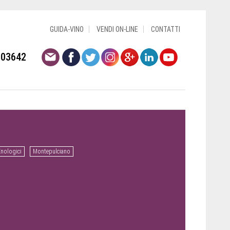
GUIDA-VINO
VENDI ON-LINE
CONTATTI
803642
Enologici
Montepulciano