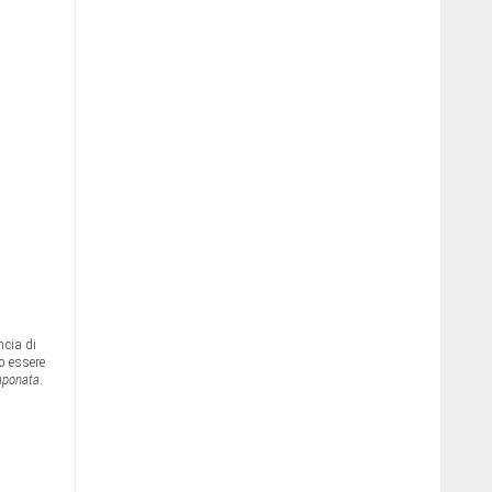
ncia di
o essere
aponata
.