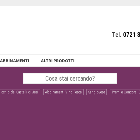
Tel.
0721 
ABBINAMENTI
ALTRI PRODOTTI
icchio dei Castelli di Jesi
Abbinamenti Vino Pesce
Sangiovese
Premi e Concorsi 