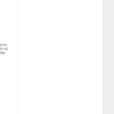
 gusto
rlo sul
dde,