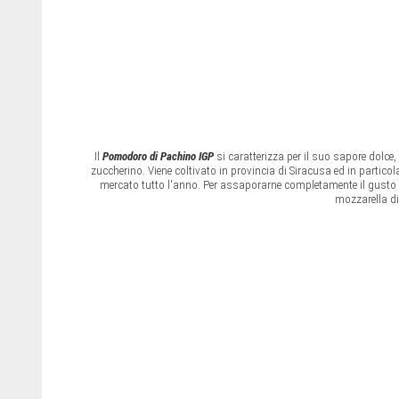
Il
Pomodoro di Pachino IGP
si caratterizza per il suo sapore dolce,
zuccherino. Viene coltivato in provincia di Siracusa ed in particola
mercato tutto l'anno. Per assaporarne completamente il gusto v
mozzarella di