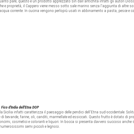
anto pare, questo è un prodotto apprezzato sin dall'antichità infatti gli autori Diosc
stiche e proprietà, il Cappero viene messo sotto sale marino senza l'aggiunta di altre s
acqua corrente. In cucina vengono perlopiù usati in abbinamento a pasta, pesce e ca
Fico d'India dell'Etna DOP
 Sicilia infatti caratterizza il paesaggio delle pendici dell'Etna sud-occidentale. Soli
i bevande, farine, oli, canditi, marmellate ed essiccati. Questo frutto è dotato di pr
oncimi, cosmetici e coloranti e liquori. In bocca si presenta davvero succoso anche se
numerosissimi semi piccoli e legnosi.