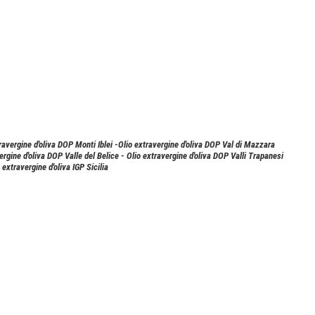
ravergine d'oliva DOP Monti Iblei -Olio extravergine d'oliva DOP Val di Mazzara
rgine d'oliva DOP Valle del Belice - Olio extravergine d'oliva DOP Valli Trapanesi
 extravergine d'oliva IGP Sicilia