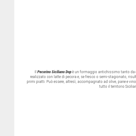
Il
Pecorino Siciliano
Dop
è un formaggio antichissimo tanto da e
realizzato con latte di pecora e, se fresco o semi-stagionato, risul
primi piatti. Può essere, altresì, accompagnato ad olive, pane e vino
tutto il territorio Sici