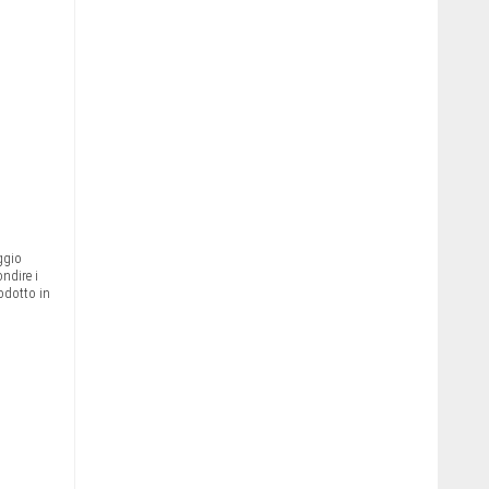
ggio
ndire i
odotto in