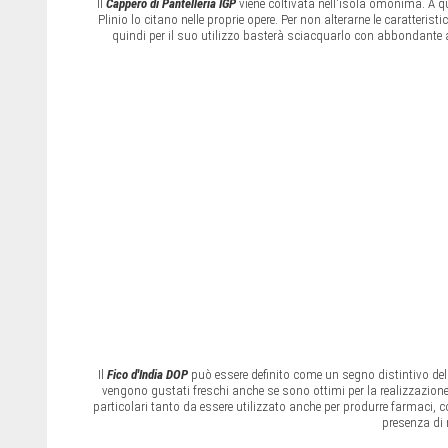
Il
Cappero di Pantelleria IGP
viene coltivata nell'isola omonima. A qu
Plinio lo citano nelle proprie opere. Per non alterarne le caratteri
quindi per il suo utilizzo basterà sciacquarlo con abbondante 
Il
Fico d'India DOP
può essere definito come un segno distintivo della
vengono gustati freschi anche se sono ottimi per la realizzazione d
particolari tanto da essere utilizzato anche per produrre farmaci, c
presenza di 