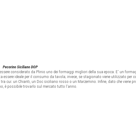
Pecorino Siciliano DOP
ssere considerato da Plinio uno dei formaggi migliori della sua epoca. E' un forma
ta essere ideale per il consumo da tavola; invece, se stagionato viene utilizzato per co
 tra cui: un Chianti, un Doc siciliano rosso o un Marzemino. Infine, dato che viene pr
liano, è possibile trovarlo sul mercato tutto l'anno.