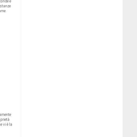
oride e
ostanze
rne.
tamente
oprietà
 vi è la