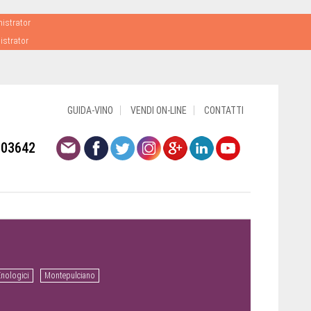
nistrator
istrator
GUIDA-VINO
VENDI ON-LINE
CONTATTI
803642
Enologici
Montepulciano