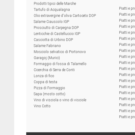
Prodotti tipici delle Marche
Piatti e pr
Tartufo di Acqualagna
Piatti e pr
Olio extravergine d'oliva Cartoceto DOP
Piatti e pr
Salame Ciauscolo IGP
Piatti e pr
Prosciutto di Carpegna DOP
Piatti e p
Lenticchie di Castelluccio IGP
Piatti e p
Casciotta di Urbino DOP
Piatti e pr
Salame Fabriano
Piatti e pr
Mosciolo selvatico di Portonovo
Piatti e pr
Garagoj (Murici)
Piatti e p
Formaggio di fossa di Talamello
Piatti e p
Cicerchia di Serra de Conti
Piatti e pr
Lonza di fico
Piatti e p
Coppa di testa
Piatti e pr
Pizza di Formaggio
Piatti e p
Sapa (mosto cotto)
Piatti e pr
Vino di visciola o vino di visciole
Piatti e pr
Vino Cotto
Piatti e pr
Piatti e pr