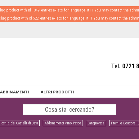
ug product with id 1349, entries exists for language? it-IT You may contact the admi
lug product with id 522, entries exists for language? it-IT You may contact the admin
Tel.
0721 
ABBINAMENTI
ALTRI PRODOTTI
icchio dei Castelli di Jesi
Abbinamenti Vino Pesce
Sangiovese
Premi e Concorsi 