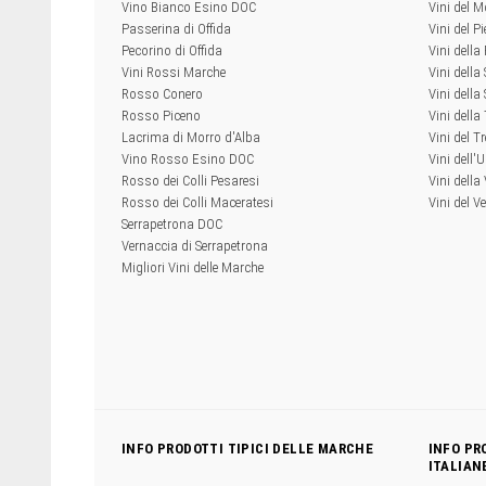
Vino Bianco Esino DOC
Vini del M
Passerina di Offida
Vini del P
Pecorino di Offida
Vini della
Vini Rossi Marche
Vini della
Rosso Conero
Vini della 
Rosso Piceno
Vini dell
Lacrima di Morro d'Alba
Vini del T
Vino Rosso Esino DOC
Vini dell'
Rosso dei Colli Pesaresi
Vini della
Rosso dei Colli Maceratesi
Vini del V
Serrapetrona DOC
Vernaccia di Serrapetrona
Migliori Vini delle Marche
INFO PRODOTTI TIPICI DELLE MARCHE
INFO PR
ITALIAN