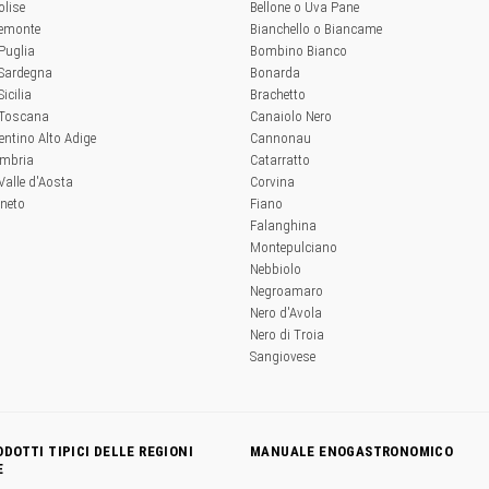
olise
Bellone o Uva Pane
iemonte
Bianchello o Biancame
 Puglia
Bombino Bianco
 Sardegna
Bonarda
Sicilia
Brachetto
a Toscana
Canaiolo Nero
rentino Alto Adige
Cannonau
Umbria
Catarratto
 Valle d'Aosta
Corvina
eneto
Fiano
Falanghina
Montepulciano
Nebbiolo
Negroamaro
Nero d'Avola
Nero di Troia
Sangiovese
ODOTTI TIPICI DELLE REGIONI
MANUALE ENOGASTRONOMICO
E