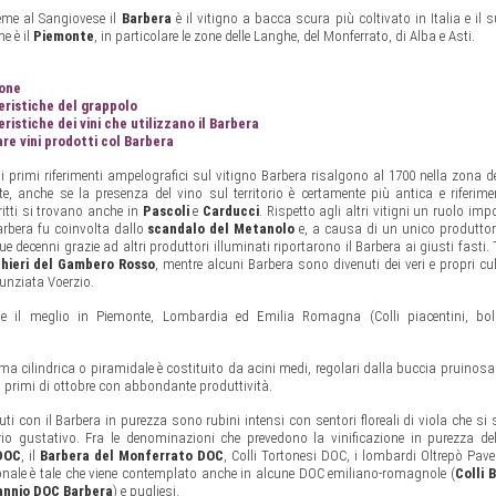
eme al Sangiovese il
Barbera
è il vitigno a bacca scura più coltivato in Italia e il s
e è il
Piemonte
, in particolare le zone delle Langhe, del Monferrato, di Alba e Asti.
ione
eristiche del grappolo
ristiche dei vini che utilizzano il Barbera
e vini prodotti col Barbera
 i primi riferimenti ampelografici sul vitigno Barbera risalgono al 1700 nella zona de
e, anche se la presenza del vino sul territorio è certamente più antica e riferim
ritti si trovano anche in
Pascoli
e
Carducci
. Rispetto agli altri vitigni un ruolo imp
Barbera fu coinvolta dallo
scandalo del Metanolo
e, a causa di un unico produttore,
ue decenni grazie ad altri produttori illuminati riportarono il Barbera ai giusti fasti.
chieri del Gambero Rosso
, mentre alcuni Barbera sono divenuti dei veri e propri cu
nunziata Voerzio.
rime il meglio in Piemonte, Lombardia ed Emilia Romagna (Colli piacentini, bo
a cilindrica o piramidale è costituito da acini medi, regolari dalla buccia pruinosa 
i primi di ottobre con abbondante produttività.
enuti con il Barbera in purezza sono rubini intensi con sentori floreali di viola che s
brio gustativo. Fra le denominazioni che prevedono la vinificazione in purezza de
DOC
, il
Barbera del Monferrato DOC
, Colli Tortonesi DOC, i lombardi Oltrepò Pav
ionale è tale che viene contemplato anche in alcune DOC emiliano-romagnole (
Colli 
annio DOC Barbera
) e pugliesi.