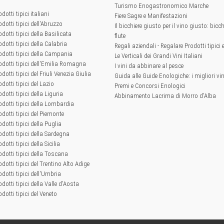
Turismo Enogastronomico Marche
odotti tipici italiani
Fiere Sagre e Manifestazioni
odotti tipici dell'Abruzzo
Il bicchiere giusto per il vino giusto: bicchi
odotti tipici della Basilicata
flute
odotti tipici della Calabria
Regali aziendali - Regalare Prodotti tipici 
rodotti tipici della Campania
Le Verticali dei Grandi Vini Italiani
rodotti tipici dell'Emilia Romagna
I vini da abbinare al pesce
odotti tipici del Friuli Venezia Giulia
Guida alle Guide Enologiche: i migliori vini
odotti tipici del Lazio
Premi e Concorsi Enologici
odotti tipici della Liguria
Abbinamento Lacrima di Morro d'Alba
rodotti tipici della Lombardia
rodotti tipici del Piemonte
odotti tipici della Puglia
rodotti tipici della Sardegna
odotti tipici della Sicilia
rodotti tipici della Toscana
odotti tipici del Trentino Alto Adige
odotti tipici dell'Umbria
odotti tipici della Valle d'Aosta
odotti tipici del Veneto