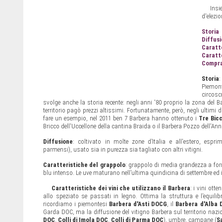
Insi
d'elezion
Storia
Diffus
Caratt
Caratte
Comprar
Storia
:
Piemont
circosc
svolge anche la storia recente: negli anni '80 proprio la zona del 
territorio pagò prezzi altissimi. Fortunatamente, però, negli ultimi d
fare un esempio, nel 2011 ben 7 Barbera hanno ottenuto i
Tre Bic
Bricco dell'Uccellone della cantina Braida o il Barbera Pozzo dell'An
Diffusione
: coltivato in molte zone d’Italia e all'estero, esp
parmensi), usato sia in purezza sia tagliato con altri vitigni.
Caratteristiche del grappolo
: grappolo di media grandezza a form
blu intenso. Le uve maturano nell’ultima quindicina di settembre ed 
Caratteristiche dei vini che utilizzano il Barbera
: i vini ott
allo speziato se passati in legno. Ottima la struttura e l’equili
ricordiamo i piemontesi
Barbera d'Asti DOCG
, il
Barbera d'Alba 
Garda DOC, ma la diffusione del vitigno Barbera sul territorio naz
DOC
,
Colli di Imola DOC
,
Colli di Parma DOC
), umbre, campane (
S