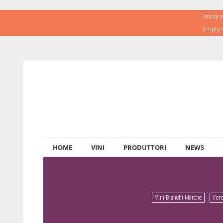
Empty sl
Empty s
HOME
VINI
PRODUTTORI
NEWS
Vini Bianchi Marche
Verd