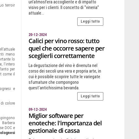
un’atmosfera accogliente e di impatto
uo terroir
visivo per i clienti. Il concetto di “vineria”
attuale...
Leggi tutto
20-12-2024
Calici per vino rosso: tutto
quel che occorre sapere per
ll’attuale
sceglierli correttamente
enti meno
ortante lo
 l'intero
La degustazione del vino è divenuta nel
 Tanto per
corso dei secoli una vera e propria arte, in
lt come il
cui è possibile scoprire tutte le variegate
sfumature che compongono
quest’antichissima bevanda.
lognesi e
Leggi tutto
di colore
09-12-2024
Miglior software per
i spingono
enoteche: l'importanza del
l Barbera
ese DOC e
gestionale di cassa
Bolognesi