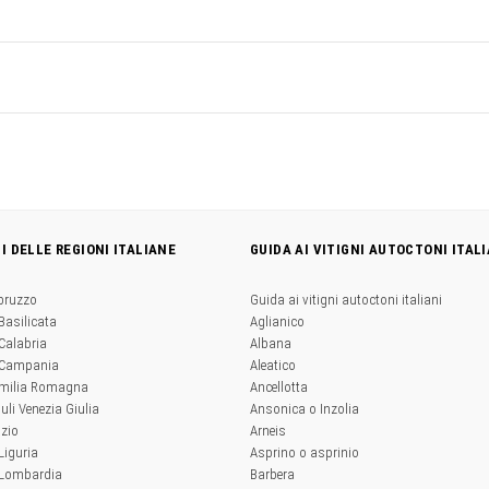
NI DELLE REGIONI ITALIANE
GUIDA AI VITIGNI AUTOCTONI ITALI
Abruzzo
Guida ai vitigni autoctoni italiani
 Basilicata
Aglianico
 Calabria
Albana
a Campania
Aleatico
'Emilia Romagna
Ancellotta
iuli Venezia Giulia
Ansonica o Inzolia
azio
Arneis
 Liguria
Asprino o asprinio
a Lombardia
Barbera