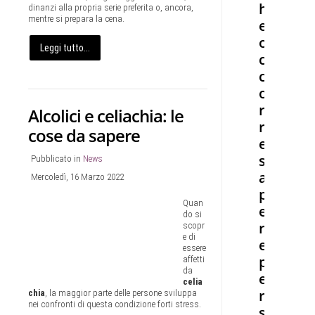
h
dinanzi alla propria serie preferita o, ancora,
mentre si prepara la cena.
e
o
Leggi tutto...
c
c
o
r
Alcolici e celiachia: le
r
cose da sapere
e
s
Pubblicato in
News
a
Mercoledì, 16 Marzo 2022
p
Quan
e
do si
r
scopr
e di
e
essere
p
affetti
da
e
celia
r
chia
, la maggior parte delle persone sviluppa
nei confronti di questa condizione forti stress.
s