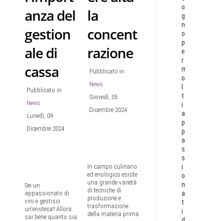
o
anza del
la
g
n
gestion
concent
o
p
ale di
razione
e
r
cassa
m
Pubblicato in
o
News
l
Pubblicato in
t
Giovedì, 05
News
i
Dicembre 2024
a
Lunedì, 09
p
Dicembre 2024
p
a
s
s
i
In campo culinario
ed enologico esiste
o
una grande varietà
n
Sei un
di tecniche di
a
appassionato di
produzione e
vini e gestisci
t
trasformazione
un'enoteca? Allora
i
della materia prima.
sai bene quanto sia
d