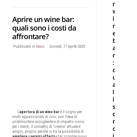
n
w
Aprire un wine bar:
i
n
quali sono i costi da
e
affrontare?
b
a
Pubblicato in
News
Giovedì, 17 Aprile 2025
r
:
q
u
a
l
i
s
L’
apertura di un wine bar
è il sogno per
o
molti appassionati di vino, con l’idea di
n
un’atmosfera accogliente e di impatto visivo
per i clienti. Il concetto di “vineria” attuale è
o
ampio, proprio perché si ha la possibilità di
i
ampliare i servizi offerti
e far scoprire nuovi