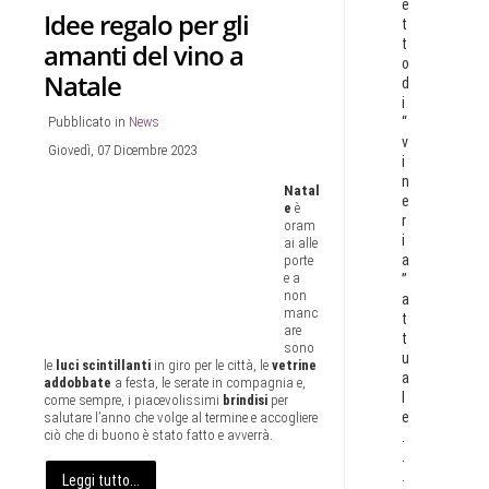
e
Idee regalo per gli
t
t
amanti del vino a
o
Natale
d
i
Pubblicato in
News
“
v
Giovedì, 07 Dicembre 2023
i
n
Natal
e
e
è
r
oram
i
ai alle
a
porte
e a
”
non
a
manc
t
are
t
sono
u
le
luci
scintillanti
in giro per le città, le
vetrine
a
addobbate
a festa, le serate in compagnia e,
l
come sempre, i piacevolissimi
brindisi
per
e
salutare l’anno che volge al termine e accogliere
ciò che di buono è stato fatto e avverrà.
.
.
.
Leggi tutto...