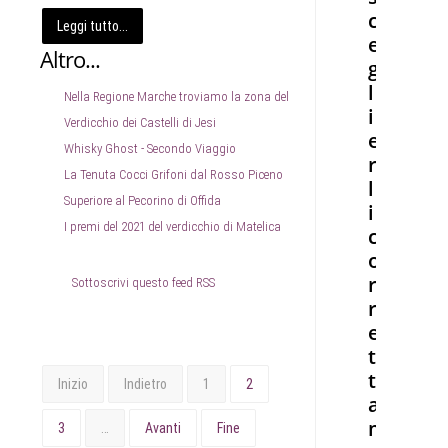
c
Leggi tutto...
e
Altro...
g
l
Nella Regione Marche troviamo la zona del
i
Verdicchio dei Castelli di Jesi
e
Whisky Ghost - Secondo Viaggio
r
La Tenuta Cocci Grifoni dal Rosso Piceno
l
Superiore al Pecorino di Offida
i
I premi del 2021 del verdicchio di Matelica
c
o
r
Sottoscrivi questo feed RSS
r
e
t
t
Inizio
Indietro
1
2
a
m
3
…
Avanti
Fine