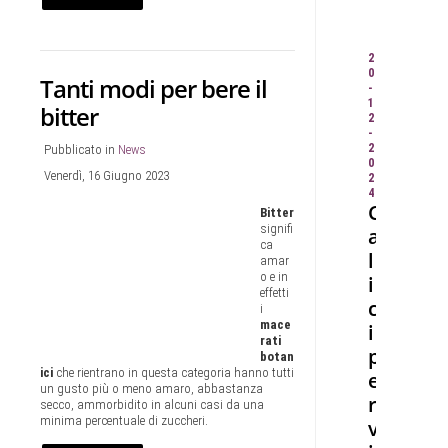
Leggi
tutto
2
0
Tanti modi per bere il
-
1
bitter
2
-
2
Pubblicato in
News
0
Venerdì, 16 Giugno 2023
2
4
C
Bitter
signifi
a
ca
l
amar
o e in
i
effetti
c
i
mace
i
rati
p
botan
ici
che rientrano in questa categoria hanno tutti
e
un gusto più o meno amaro, abbastanza
r
secco, ammorbidito in alcuni casi da una
minima percentuale di zuccheri.
v