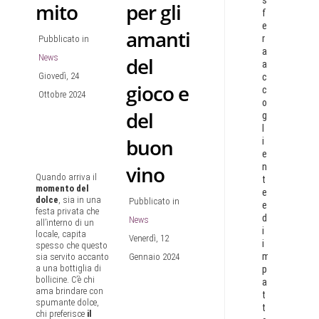
s
mito
per gli
f
e
amanti
r
Pubblicato in
a
News
del
a
Giovedì, 24
c
gioco e
c
Ottobre 2024
o
del
g
l
buon
i
e
n
vino
Quando arriva il
t
momento del
e
dolce
, sia in una
Pubblicato in
e
festa privata che
d
News
all’interno di un
i
locale, capita
Venerdì, 12
i
spesso che questo
m
sia servito accanto
Gennaio 2024
a una bottiglia di
p
bollicine. C’è chi
a
ama brindare con
t
spumante dolce,
t
chi preferisce
il