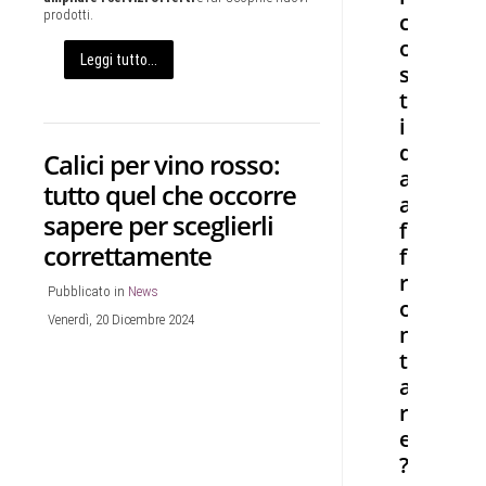
prodotti.
c
o
Leggi tutto...
s
t
i
d
Calici per vino rosso:
a
tutto quel che occorre
a
sapere per sceglierli
f
correttamente
f
r
Pubblicato in
News
o
Venerdì, 20 Dicembre 2024
n
t
a
r
e
?