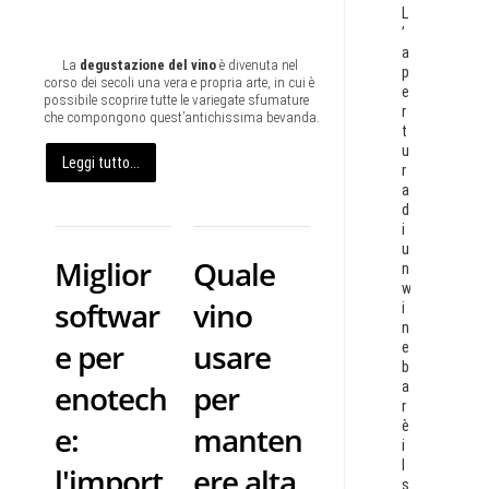
L
’
a
La
degustazione del vino
è divenuta nel
p
corso dei secoli una vera e propria arte, in cui è
e
possibile scoprire tutte le variegate sfumature
r
che compongono quest’antichissima bevanda.
t
u
Leggi tutto...
r
a
d
i
u
Miglior
Quale
n
w
softwar
vino
i
n
e per
usare
e
b
a
enotech
per
r
è
e:
manten
i
l
l'import
ere alta
s