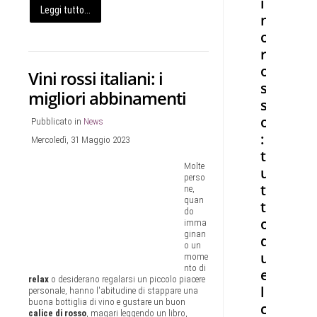
i
Leggi tutto...
n
o
r
o
Vini rossi italiani: i
s
migliori abbinamenti
s
o
Pubblicato in
News
:
Mercoledì, 31 Maggio 2023
t
Molte
u
perso
t
ne,
quan
t
do
o
imma
ginan
q
o un
u
mome
nto di
e
relax
o desiderano regalarsi un piccolo piacere
l
personale, hanno l'abitudine di stappare una
buona bottiglia di vino e gustare un buon
c
calice di rosso
, magari leggendo un libro,