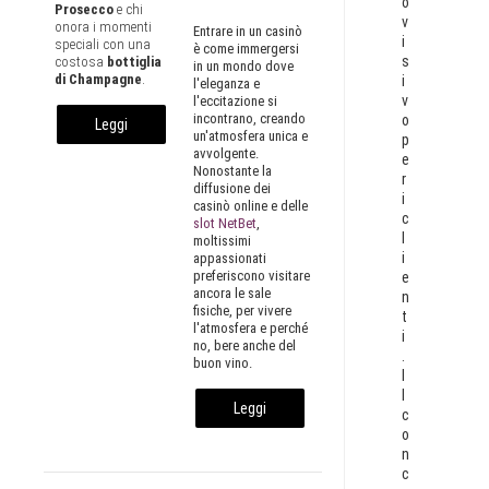
o
Prosecco
e chi
v
onora i momenti
Entrare in un casinò
i
speciali con una
è come immergersi
s
costosa
bottiglia
in un mondo dove
di Champagne
.
i
l'eleganza e
v
l'eccitazione si
incontrano, creando
o
Leggi
un'atmosfera unica e
p
avvolgente.
e
tutto...
Nonostante la
r
diffusione dei
i
casinò online e delle
c
slot NetBet
,
l
moltissimi
i
appassionati
preferiscono visitare
e
ancora le sale
n
fisiche, per vivere
t
l'atmosfera e perché
i
no, bere anche del
.
buon vino.
I
l
Leggi
c
o
tutto...
n
c