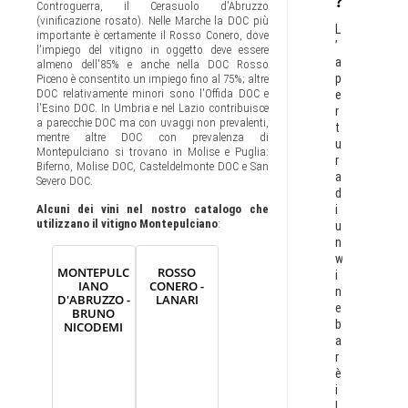
?
Controguerra, il Cerasuolo d'Abruzzo
(vinificazione rosato). Nelle Marche la DOC più
L
importante è certamente il Rosso Conero, dove
’
l'impiego del vitigno in oggetto deve essere
a
almeno dell'85% e anche nella DOC Rosso
p
Piceno è consentito un impiego fino al 75%; altre
DOC relativamente minori sono l'Offida DOC e
e
l'Esino DOC. In Umbria e nel Lazio contribuisce
r
a parecchie DOC ma con uvaggi non prevalenti,
t
mentre altre DOC con prevalenza di
u
Montepulciano si trovano in Molise e Puglia:
r
Biferno, Molise DOC, Casteldelmonte DOC e San
a
Severo DOC.
d
i
Alcuni dei vini nel nostro catalogo che
utilizzano il vitigno Montepulciano
:
u
n
w
MONTEPULC
ROSSO
i
IANO
CONERO -
n
D'ABRUZZO -
LANARI
e
BRUNO
b
NICODEMI
a
r
è
i
l