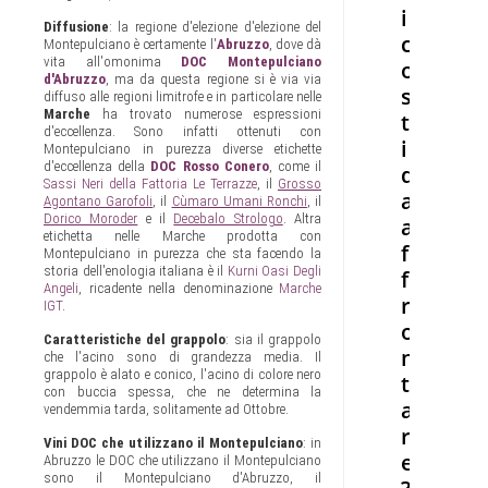
i
Diffusione
: la regione d'elezione d'elezione del
c
Montepulciano è certamente l'
Abruzzo
, dove dà
vita all'omonima
DOC Montepulciano
o
d'Abruzzo
, ma da questa regione si è via via
s
diffuso alle regioni limitrofe e in particolare nelle
Marche
ha trovato numerose espressioni
t
d'eccellenza. Sono infatti ottenuti con
i
Montepulciano in purezza diverse etichette
d'eccellenza della
DOC Rosso Conero
, come il
d
Sassi Neri della Fattoria Le Terrazze
, il
Grosso
a
Agontano Garofoli
, il
Cùmaro Umani Ronchi
, il
Dorico Moroder
e il
Decebalo Strologo
. Altra
a
etichetta nelle Marche prodotta con
f
Montepulciano in purezza che sta facendo la
storia dell'enologia italiana è il
Kurni Oasi Degli
f
Angeli
, ricadente nella denominazione
Marche
r
IGT
.
o
Caratteristiche del grappolo
: sia il grappolo
n
che l'acino sono di grandezza media. Il
grappolo è alato e conico, l'acino di colore nero
t
con buccia spessa, che ne determina la
a
vendemmia tarda, solitamente ad Ottobre.
r
Vini DOC che utilizzano il Montepulciano
: in
e
Abruzzo le DOC che utilizzano il Montepulciano
sono il Montepulciano d'Abruzzo, il