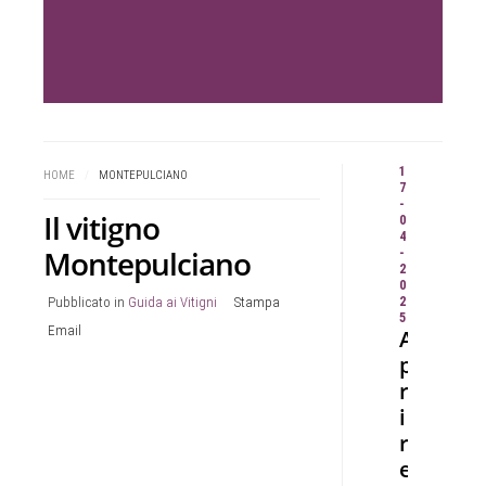
1
HOME
/
MONTEPULCIANO
7
-
Il vitigno
0
4
Montepulciano
-
2
0
Pubblicato in
Guida ai Vitigni
Stampa
2
5
Email
A
p
r
i
r
e