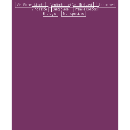
Vini Bianchi Marche
Verdicchio dei Castelli di Jesi
Abbinamenti
Vino Pesce
Sangiovese
Premi e Concorsi
Enologici
Montepulciano