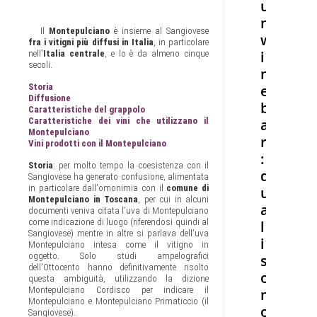
u
n
Il
Montepulciano
è insieme al Sangiovese
w
fra i vitigni più diffusi in Italia
, in particolare
i
nell'
Italia centrale
, e lo è da almeno cinque
secoli.
n
e
Storia
Diffusione
b
Caratteristiche del grappolo
a
Caratteristiche dei vini che utilizzano il
Montepulciano
r
Vini prodotti con il Montepulciano
:
Storia
: per molto tempo la coesistenza con il
q
Sangiovese ha generato confusione, alimentata
in particolare dall'omonimia con il
comune di
u
Montepulciano in Toscana
, per cui in alcuni
a
documenti veniva citata l'uva di Montepulciano
come indicazione di luogo (riferendosi quindi al
l
Sangiovese) mentre in altre si parlava dell'uva
i
Montepulciano intesa come il vitigno in
oggetto. Solo studi ampelografici
s
dell'Ottocento hanno definitivamente risolto
o
questa ambiguità, utilizzando la dizione
Montepulciano Cordisco per indicare il
n
Montepulciano e Montepulciano Primaticcio (il
o
Sangiovese).