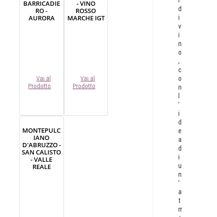
i
BARRICADIE
- VINO
d
RO -
ROSSO
AURORA
MARCHE IGT
i
v
i
n
o
,
c
o
Vai al
Vai al
Prodotto
Prodotto
n
l
’
i
d
MONTEPULC
e
IANO
a
D'ABRUZZO -
d
SAN CALISTO
i
- VALLE
u
REALE
n
’
a
t
m