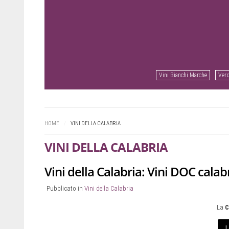
Vini Bianchi Marche
Verd
Prev
Next
HOME
/
VINI DELLA CALABRIA
VINI DELLA CALABRIA
Vini della Calabria: Vini DOC calabr
Pubblicato in
Vini della Calabria
La
C
L