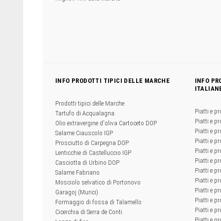
INFO PRODOTTI TIPICI DELLE MARCHE
INFO PR
ITALIAN
Prodotti tipici delle Marche
Piatti e pr
Tartufo di Acqualagna
Piatti e pr
Olio extravergine d'oliva Cartoceto DOP
Piatti e pr
Salame Ciauscolo IGP
Piatti e pr
Prosciutto di Carpegna DOP
Piatti e p
Lenticchie di Castelluccio IGP
Piatti e p
Casciotta di Urbino DOP
Piatti e pr
Salame Fabriano
Piatti e pr
Mosciolo selvatico di Portonovo
Piatti e pr
Garagoj (Murici)
Piatti e p
Formaggio di fossa di Talamello
Piatti e p
Cicerchia di Serra de Conti
Piatti e pr