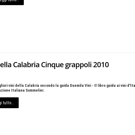
i della Calabria Cinque grappoli 2010
gliori vini della Calabria secondo la guida Duemila Vini - Il libro guida ai vini d'Ita
azione Italiana Sommelier.
i tutto...