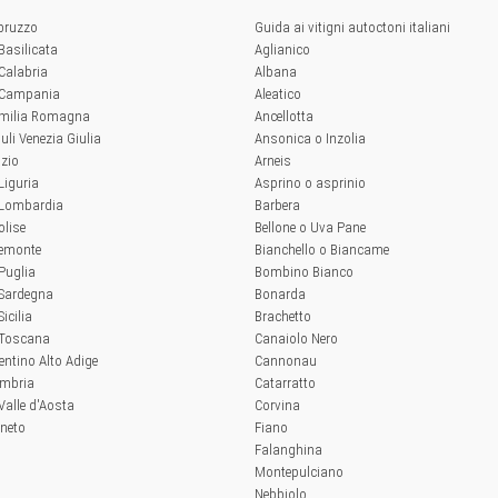
Abruzzo
Guida ai vitigni autoctoni italiani
 Basilicata
Aglianico
 Calabria
Albana
a Campania
Aleatico
'Emilia Romagna
Ancellotta
iuli Venezia Giulia
Ansonica o Inzolia
azio
Arneis
 Liguria
Asprino o asprinio
a Lombardia
Barbera
olise
Bellone o Uva Pane
iemonte
Bianchello o Biancame
 Puglia
Bombino Bianco
 Sardegna
Bonarda
Sicilia
Brachetto
a Toscana
Canaiolo Nero
rentino Alto Adige
Cannonau
Umbria
Catarratto
 Valle d'Aosta
Corvina
eneto
Fiano
Falanghina
Montepulciano
Nebbiolo