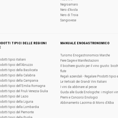
Negroamaro
Nero d'Avola
Nero di Troia
Sangiovese
ODOTTI TIPICI DELLE REGIONI
MANUALE ENOGASTRONOMICO
E
Turismo Enogastronomico Marche
odotti tipici italiani
Fiere Sagre e Manifestazioni
odotti tipici dell'Abruzzo
Il bicchiere giusto per il vino giusto: bicchi
odotti tipici della Basilicata
flute
odotti tipici della Calabria
Regali aziendali - Regalare Prodotti tipici 
rodotti tipici della Campania
Le Verticali dei Grandi Vini Italiani
rodotti tipici dell'Emilia Romagna
I vini da abbinare al pesce
odotti tipici del Friuli Venezia Giulia
Guida alle Guide Enologiche: i migliori vini
odotti tipici del Lazio
Premi e Concorsi Enologici
odotti tipici della Liguria
Abbinamento Lacrima di Morro d'Alba
rodotti tipici della Lombardia
rodotti tipici del Piemonte
odotti tipici della Puglia