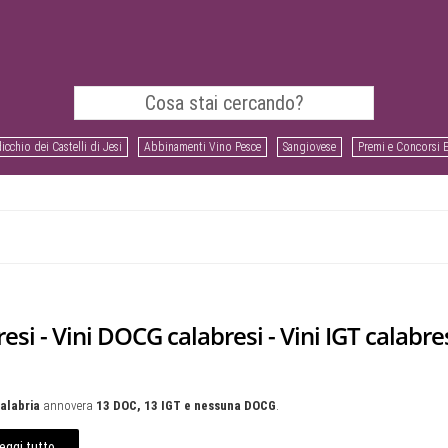
icchio dei Castelli di Jesi
Abbinamenti Vino Pesce
Sangiovese
Premi e Concorsi 
esi - Vini DOCG calabresi - Vini IGT calabre
alabria
annovera
13 DOC, 13 IGT e nessuna DOCG
.
eggi tutto...