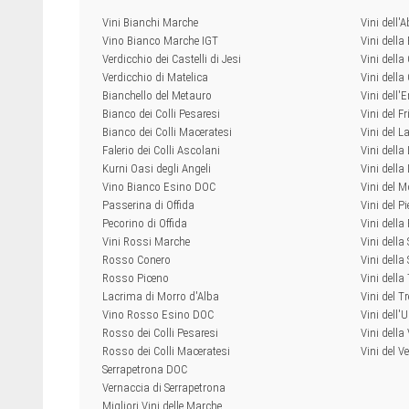
Vini Bianchi Marche
Vini dell'
Vino Bianco Marche IGT
Vini della
Verdicchio dei Castelli di Jesi
Vini della
Verdicchio di Matelica
Vini dell
Bianchello del Metauro
Vini dell
Bianco dei Colli Pesaresi
Vini del Fr
Bianco dei Colli Maceratesi
Vini del L
Falerio dei Colli Ascolani
Vini della
Kurni Oasi degli Angeli
Vini dell
Vino Bianco Esino DOC
Vini del M
Passerina di Offida
Vini del P
Pecorino di Offida
Vini della
Vini Rossi Marche
Vini della
Rosso Conero
Vini della 
Rosso Piceno
Vini dell
Lacrima di Morro d'Alba
Vini del T
Vino Rosso Esino DOC
Vini dell'
Rosso dei Colli Pesaresi
Vini della
Rosso dei Colli Maceratesi
Vini del V
Serrapetrona DOC
Vernaccia di Serrapetrona
Migliori Vini delle Marche