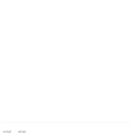
HOME
/
NEWS
/