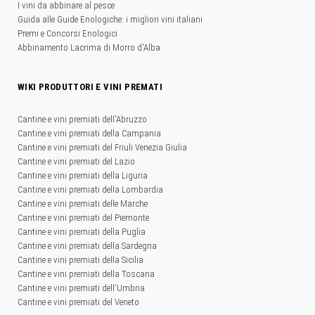
I vini da abbinare al pesce
Guida alle Guide Enologiche: i migliori vini italiani
Premi e Concorsi Enologici
Abbinamento Lacrima di Morro d'Alba
WIKI PRODUTTORI E VINI PREMATI
Cantine e vini premiati dell'Abruzzo
Cantine e vini premiati della Campania
Cantine e vini premiati del Friuli Venezia Giulia
Cantine e vini premiati del Lazio
Cantine e vini premiati della Liguria
Cantine e vini premiati della Lombardia
Cantine e vini premiati delle Marche
Cantine e vini premiati del Piemonte
Cantine e vini premiati della Puglia
Cantine e vini premiati della Sardegna
Cantine e vini premiati della Sicilia
Cantine e vini premiati della Toscana
Cantine e vini premiati dell'Umbria
Cantine e vini premiati del Veneto