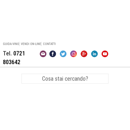
GUIDA-VINO
VENDI ON-LINE
CONTATTI
Tel.
0721
803642
Vini Bianchi Marche
Verdicchio dei Castelli di Jesi
Abbinamenti Vino
Pesce
Sangiovese
Premi e Concorsi Enologici
Montepulciano