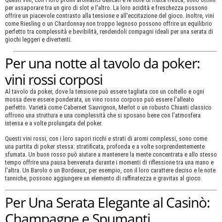
per assaporare tra un giro di slot e l'altro. La loro acidità e freschezza possono
offrire un piacevole contrasto alla tensione e all'eccitazione del gioco. Inoltre, vini
come Riesling o un Chardonnay non troppo legnoso possono offrire un equilibrio
perfetto tra complessità e bevibilità, rendendoli compagni ideali per una serata di
giochi leggeri e divertenti.
Per una notte al tavolo da poker:
vini rossi corposi
Al tavolo da poker, dove la tensione può essere tagliata con un coltello e ogni
mossa deve essere ponderata, un vino rosso corposo può essere l'alleato
perfetto. Varietà come Cabernet Sauvignon, Merlot o un robusto Chianti classico
offrono una struttura e una complessità che si sposano bene con l'atmosfera
intensa e a volte prolungata del poker.
Questi vini rossi, con i loro sapori ricchi e strati di aromi complessi, sono come
una partita di poker stessa: stratificata, profonda e a volte sorprendentemente
sfumata. Un buon rosso può aiutare a mantenere la mente concentrata e allo stesso
tempo offrire una pausa benvenuta durante i momenti di riflessione tra una mano e
l'altra. Un Barolo o un Bordeaux, per esempio, con il loro carattere deciso e le note
tanniche, possono aggiungere un elemento di raffinatezza e gravitas al gioco.
Per Una Serata Elegante al Casinò:
Champagne e Spumanti