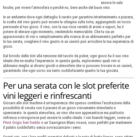
ancora le sale
fisiche, per vivere l'atmosfera e perché no, bere anche del buon vino.
In un ambiente dove ogni dettaglio è curato per garantire intrattenimento e piacere,
la scelta del vino giusto può essere la ciliegina sulla torta, aggiungendo un tocco
personale al tuo gioco. Il vino, con la sua ricca varietà di aromi e sapori, ha il
potere di elevare ogni momento, rendendolo memorabile. Che tu sia un
appassionato di vini o semplicemente alla ricerca di un abbinamento perfetto per
la tua serata, scegliere il vino giusto in un casinò può arricchire la tua esperienza di
gioco.
Dal brivido delle slot alla tensione del tavolo da poker, ogni gioco ha il suo vino
ideale che ne esalta l'esperienza. In questa guida, esploreremo quali vini si
abbinano meglio ai diversi giochi e atmosfere che si possono trovare in un casinò,
garantendo che ogni sorso sia tanto soddisfacente quanto la tua giocata.
Per una serata con le slot preferite
vini leggeri e rinfrescanti
Giocare alle slot machine è un'esperienza che spesso combina l'eccitazione della
possibilità di vincita con il piacere di un gioco visivamente stimolante e
spensierato. In questa atmosfera, un vino che non appesantisce ma piuttosto
rinfresca e rinvigorisce può essere la scelta ideale. I vini bianchi leggeri, come un
Pinot Grigio ben freddo
o un Sauvignon Blanc vivace, sono perfetti per mantenere
il palato soddisfatto senza sovraccaricare i sensi.
Questi vini, con i loro profili aromatici delicati e le note di frutta fresca, sono ottimi