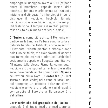
ampelografici risalgono invece all''800 (ne parla
u
anche il marchese Leopoldo Incisa della
a
Rocchetta, fondatore della Tenuta San Guido) e
iniziano a distinguere fra i tre biotipi in cui si
l
distingue il Nebbiolo: Nebbiolo lampia,
i
Nebbiolo michet e Nebbiolo rosè, anche se i più
utilizzati sono il lampia e il michet, perché il
s
rosé da vita a vini molto scarichi di colore.
o
Diffusione
: come già scritto, il Piemonte e in
n
particolare le Langhe e l'albese sono la culla e il
o
naturale habitat del Nebbiolo, anche se in tutto
il Piemonte i vigneti piantati a Nebbiolo sono
i
solo il 3% del totale, ma ciò è dovuto all'aspetto
c
qualitativo che nei vini prodotti col Nebbiolo è
decisamente superiore all'aspetto quantitativo.
o
All'interno dello stesso Piemonte, comunque, il
s
Nebbiolo si trova sporadicamente anche in altre
zone, dove prende anche nomi diversi:
Spanna
t
nei territori più a Nord
Picotendro
(o Picot
i
Tenero o Picot Tèndre) nella zona di Ivrea. Fuori
dal Piemonte, un territorio d'elezione dove il
d
Nebbiolo è arrivato a produrre vini di qualità
a
comparabile al Barolo e al Barbaresco è la
Valtellina
.
a
f
Caratteristiche del grappolo e dell'acino
: il
grappolo è di taglia media o medio/grande,