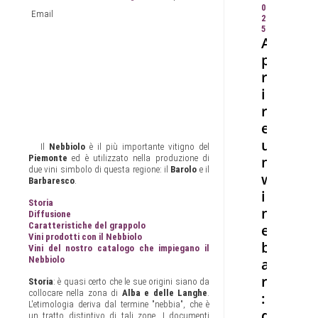
0
Email
2
5
A
p
r
i
r
e
u
Il
Nebbiolo
è il più importante vitigno del
n
Piemonte
ed è utilizzato nella produzione di
due vini simbolo di questa regione: il
Barolo
e il
w
Barbaresco
.
i
Storia
n
Diffusione
Caratteristiche del grappolo
e
Vini prodotti con il Nebbiolo
b
Vini del nostro catalogo che impiegano il
Nebbiolo
a
r
Storia
: è quasi certo che le sue origini siano da
collocare nella zona di
Alba e delle Langhe
.
:
L'etimologia deriva dal termine "nebbia", che è
q
un tratto distintivo di tali zone. I documenti