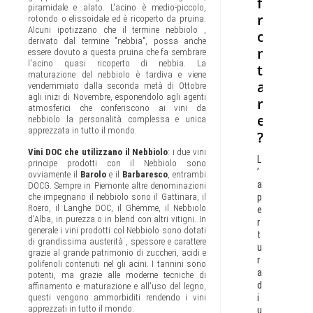
f
piramidale e alato. L'acino è medio-piccolo,
r
rotondo o elissoidale ed è ricoperto da pruina.
Alcuni ipotizzano che il termine nebbiolo ,
o
derivato dal termine "nebbia", possa anche
n
essere dovuto a questa pruina che fa sembrare
l'acino quasi ricoperto di nebbia. La
t
maturazione del nebbiolo è tardiva e viene
a
vendemmiato dalla seconda metà di Ottobre
agli inizi di Novembre, esponendolo agli agenti
r
atmosferici che conferiscono ai vini da
e
nebbiolo la personalità complessa e unica
apprezzata in tutto il mondo.
?
Vini DOC che utilizzano il Nebbiolo
: i due vini
L
principe prodotti con il Nebbiolo sono
’
ovviamente il
Barolo
e il
Barbaresco
, entrambi
a
DOCG. Sempre in Piemonte altre denominazioni
p
che impegnano il nebbiolo sono il Gattinara, il
Roero, il Langhe DOC, il Ghemme, il Nebbiolo
e
d'Alba, in purezza o in blend con altri vitigni. In
r
generale i vini prodotti col Nebbiolo sono dotati
t
di grandissima austerità , spessore e carattere
u
grazie al grande patrimonio di zuccheri, acidi e
r
polifenoli contenuti nel gli acini. I tannini sono
a
potenti, ma grazie alle moderne tecniche di
d
affinamento e maturazione e all'uso del legno,
i
questi vengono ammorbiditi rendendo i vini
apprezzati in tutto il mondo.
u