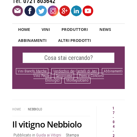
Tel.
0721 803642
HOME
VINI
PRODUTTORI
NEWS
ABBINAMENTI
ALTRI PRODOTTI
Vini Bianchi Marche
Verdicchio dei Castelli di Jesi
Abbinamenti
Vino Pesce
Sangiovese
Premi e Concorsi
Enologici
Montepulciano
1
HOME
/
NEBBIOLO
7
-
Il vitigno Nebbiolo
0
4
-
Pubblicato in
Guida ai Vitigni
Stampa
2