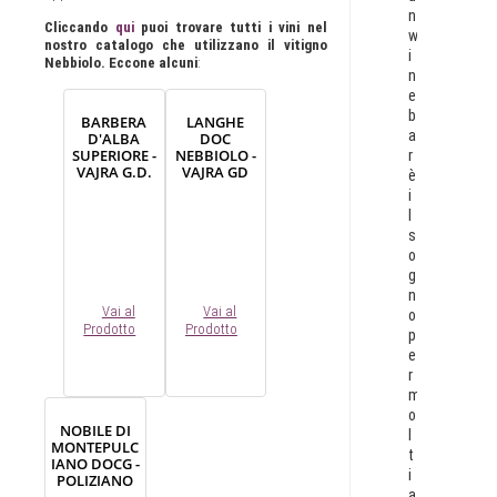
n
Cliccando
qui
puoi trovare tutti i vini nel
w
nostro catalogo che utilizzano il vitigno
i
Nebbiolo. Eccone alcuni
:
n
e
b
BARBERA
LANGHE
a
D'ALBA
DOC
SUPERIORE -
NEBBIOLO -
r
VAJRA G.D.
VAJRA GD
è
i
l
s
o
g
n
Vai al
Vai al
o
Prodotto
Prodotto
p
e
r
m
o
NOBILE DI
l
MONTEPULC
t
IANO DOCG -
i
POLIZIANO
a