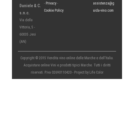
-
Privacy
-
assistenza@g
Daniele & C.
Cookie Policy
uida-vino.com
s.n.c.
Via della
Vittoria, 5 -
60035 Jesi
(AN)
Copyright © 2015 Vendita vino online delle Marche e dell'Italia.
Acquistare online Vini e prodotti tipici Marche. Tutti i diritti
riservati. P.iva 02690110420 - Project by
Life Color