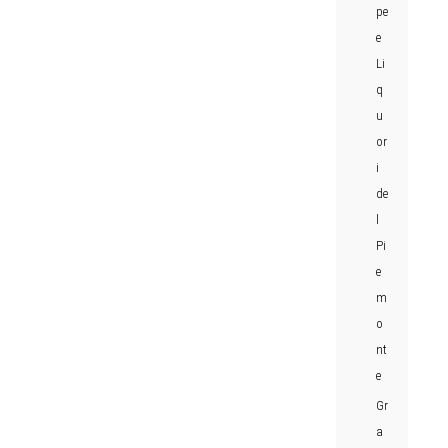
pe
e
Li
q
u
or
i
de
l
Pi
e
m
o
nt
e
Gr
a