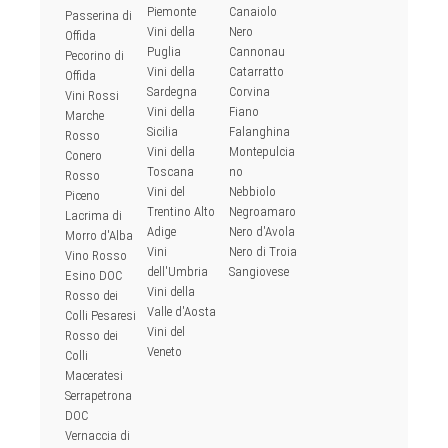
Piemonte
Canaiolo
Passerina di
Vini della
Nero
Offida
Puglia
Cannonau
Pecorino di
Vini della
Catarratto
Offida
Sardegna
Corvina
Vini Rossi
Vini della
Fiano
Marche
Sicilia
Falanghina
Rosso
Vini della
Montepulcia
Conero
Toscana
no
Rosso
Vini del
Nebbiolo
Piceno
Trentino Alto
Negroamaro
Lacrima di
Adige
Nero d'Avola
Morro d'Alba
Vini
Nero di Troia
Vino Rosso
dell'Umbria
Sangiovese
Esino DOC
Vini della
Rosso dei
Valle d'Aosta
Colli Pesaresi
Vini del
Rosso dei
Veneto
Colli
Maceratesi
Serrapetrona
DOC
Vernaccia di