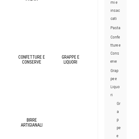
mi e
insac
cati
Pasta
Confe
tture e
Cons
CONFETTURE E
GRAPPE E
erve
CONSERVE
LIQUORI
Grap
pe e
Liquo
ri
Gr
a
p
BIRRE
ARTIGIANALI
pe
e