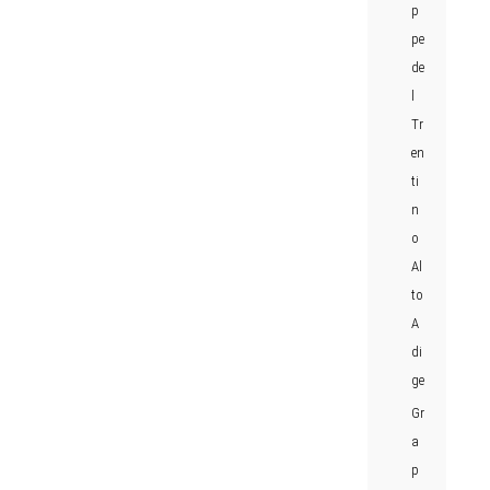
p
pe
de
l
Tr
en
ti
n
o
Al
to
A
di
ge
Gr
a
p