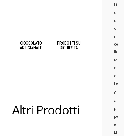
Li
q
u
or
i
CIOCCOLATO
PRODOTTI SU
de
ARTIGIANALE
RICHIESTA
lle
M
ar
c
he
Gr
a
Altri Prodotti
p
pe
e
Li