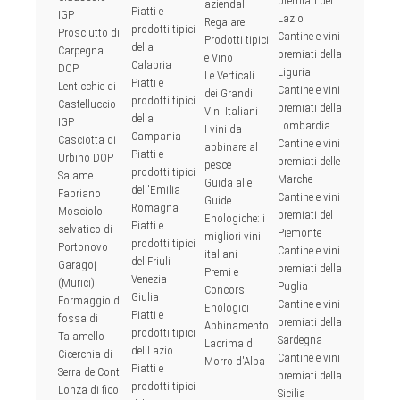
premiati del
aziendali -
Piatti e
IGP
Lazio
Regalare
prodotti tipici
Prosciutto di
Cantine e vini
Prodotti tipici
della
Carpegna
premiati della
e Vino
Calabria
DOP
Liguria
Le Verticali
Piatti e
Lenticchie di
Cantine e vini
dei Grandi
prodotti tipici
Castelluccio
premiati della
Vini Italiani
della
IGP
Lombardia
I vini da
Campania
Casciotta di
Cantine e vini
abbinare al
Piatti e
Urbino DOP
premiati delle
pesce
prodotti tipici
Salame
Marche
Guida alle
dell'Emilia
Fabriano
Cantine e vini
Guide
Romagna
Mosciolo
premiati del
Enologiche: i
Piatti e
selvatico di
Piemonte
migliori vini
prodotti tipici
Portonovo
Cantine e vini
italiani
del Friuli
Garagoj
premiati della
Premi e
Venezia
(Murici)
Puglia
Concorsi
Giulia
Formaggio di
Cantine e vini
Enologici
Piatti e
fossa di
premiati della
Abbinamento
prodotti tipici
Talamello
Sardegna
Lacrima di
del Lazio
Cicerchia di
Cantine e vini
Morro d'Alba
Piatti e
Serra de Conti
premiati della
prodotti tipici
Lonza di fico
Sicilia