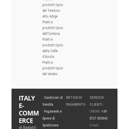
prodotti tipici
del Trentino
Alto Adige
Piatti e
prodotti tipici
dell'Umbria
Piatti e
prodotti tipici
della Valle
d'Aosta
Piatti e
prodotti tipici
del Veneto
ITALY
-
Condizioni di
METODI DI
SERVIZIO
E-
Vendita
PAGAMENTO
CLIENTI
COMM
-
Pagamenti e
ORDINI:
+39
ERCE
Spese di
0721 803642
Spedizione
E-mail:
di Bedetti