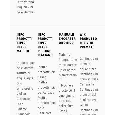
Serrapetrona
Migliori Vini
delle Marche
INFO
INFO
MANUALE
WIKI
PRODOTTI
PRODOTTI
ENOGASTR
PRODUTTO
TIPICI
TIPICI
ONOMICO
RI E VINI
DELLE
DELLE
PREMATI
MARCHE
REGIONI
Turismo
ITALIANE
Cantine e vini
Enogastrono
Prodotti tipici
premiati
mico Marche
Piatti e
delle Marche
dell'Abruzzo
Fiere Sagre e
prodotti tipici
Tartufo di
Cantine e vini
Manifestazio
italiani
Acqualagna
premiati della
ni
Piatti e
Olio
Campania
Il bicchiere
prodotti tipici
extravergine
Cantine e vini
giusto per il
dell'Abruzzo
d'oliva
premiati del
vino giusto:
Piatti e
Cartoceto
Friuli Venezia
bicchieri,
prodotti tipici
DOP
Giulia
calici, flute
della
Salame
Cantine e vini
Regali
Basilicata
Ciauscolo