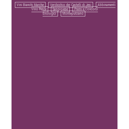
Vini Bianchi Marche
Verdicchio dei Castelli di Jesi
Abbinamenti
Vino Pesce
Sangiovese
Premi e Concorsi
Enologici
Montepulciano