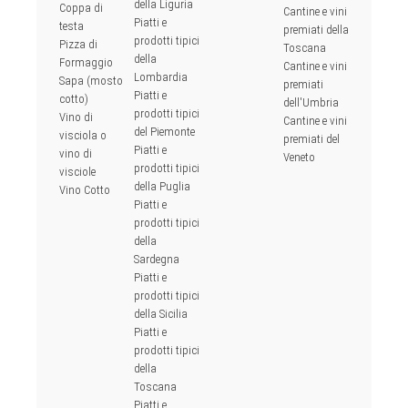
della Liguria
Coppa di
Cantine e vini
Piatti e
testa
premiati della
prodotti tipici
Pizza di
Toscana
della
Formaggio
Cantine e vini
Lombardia
Sapa (mosto
premiati
Piatti e
cotto)
dell'Umbria
prodotti tipici
Vino di
Cantine e vini
del Piemonte
visciola o
premiati del
Piatti e
vino di
Veneto
prodotti tipici
visciole
della Puglia
Vino Cotto
Piatti e
prodotti tipici
della
Sardegna
Piatti e
prodotti tipici
della Sicilia
Piatti e
prodotti tipici
della
Toscana
Piatti e