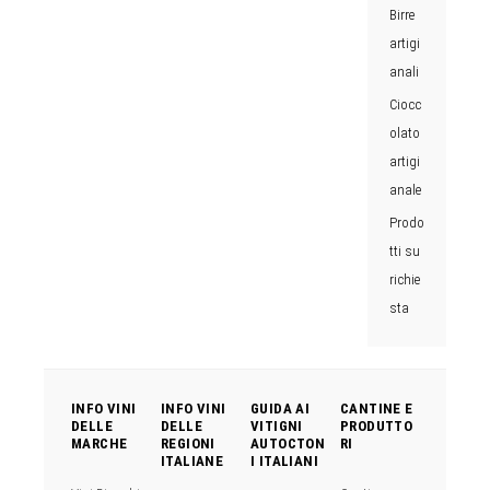
Birre
artigi
anali
Ciocc
olato
artigi
anale
Prodo
tti su
richie
sta
INFO VINI
INFO VINI
GUIDA AI
CANTINE E
DELLE
DELLE
VITIGNI
PRODUTTO
MARCHE
REGIONI
AUTOCTON
RI
ITALIANE
I ITALIANI