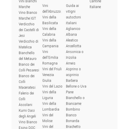
Vini Bianchi
Cantine
Vini
Guida ai
Marche
Italiane
dell'Abruzzo
vitigni
Vino Bianco
Vini della
autoctoni
Marche IGT
Basilicata
italiani
Verdicchio
Vini della
Aglianico
dei Castelli di
Calabria
Albana
Jesi
Vini della
Aleatico
Verdicchio di
Campania
Ancellotta
Matelica
Vini
Ansonica o
Bianchello
dell'Emilia
Inzolia
del Metauro
Romagna
Arneis
Bianco dei
Vini del Friuli
Asprino o
Colli Pesaresi
Venezia
asprinio
Bianco dei
Giulia
Barbera
Colli
Vini del Lazio
Bellone o Uva
Maceratesi
Vini della
Pane
Falerio dei
Liguria
Bianchello o
Colli
Vini della
Biancame
Ascolani
Lombardia
Bombino
Kurni Oasi
Vini del
Bianco
degli Angeli
Molise
Bonarda
Vino Bianco
Vini del
Brachetto
Esino DOC