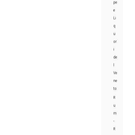
pe
e
Li
q
u
or
i
de
l
Ve
ne
to
R
u
m
-
R