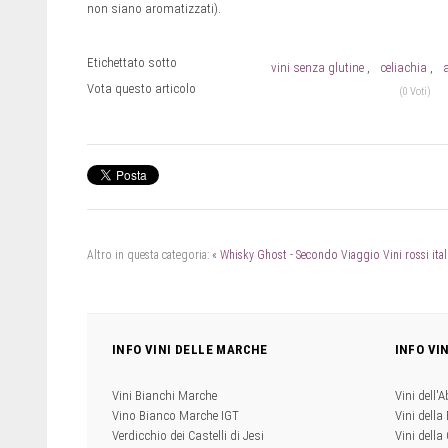
non siano aromatizzati).
Etichettato sotto
vini senza glutine
celiachia
a
Vota questo articolo
(0 Voti)
Altro in questa categoria:
« Whisky Ghost - Secondo Viaggio
Vini rossi ita
INFO VINI DELLE MARCHE
INFO VI
Vini Bianchi Marche
Vini dell'
Vino Bianco Marche IGT
Vini della
Verdicchio dei Castelli di Jesi
Vini della