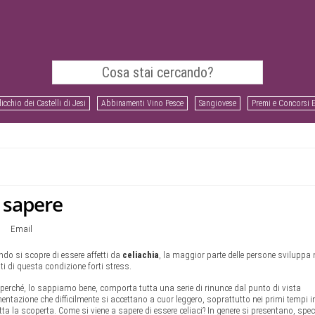
icchio dei Castelli di Jesi
Abbinamenti Vino Pesce
Sangiovese
Premi e Concorsi 
a sapere
Email
do si scopre di essere affetti da
celiachia
, la maggior parte delle persone sviluppa 
ti di questa condizione forti stress.
perché, lo sappiamo bene, comporta tutta una serie di rinunce dal punto di vista
mentazione che difficilmente si accettano a cuor leggero, soprattutto nei primi tempi i
tta la scoperta. Come si viene a sapere di essere celiaci? In genere si presentano, spec