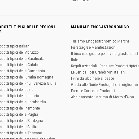
ODOTTI TIPICI DELLE REGIONI
MANUALE ENOGASTRONOMICO
E
Turismo Enogastronomico Marche
odotti tipici italiani
Fiere Sagre e Manifestazioni
odotti tipici dell'Abruzzo
Il bicchiere giusto per il vino giusto: bicchi
odotti tipici della Basilicata
flute
odotti tipici della Calabria
Regali aziendali - Regalare Prodotti tipici 
rodotti tipici della Campania
Le Verticali dei Grandi Vini Italiani
rodotti tipici dell'Emilia Romagna
I vini da abbinare al pesce
odotti tipici del Friuli Venezia Giulia
Guida alle Guide Enologiche: i migliori vini
odotti tipici del Lazio
Premi e Concorsi Enologici
odotti tipici della Liguria
Abbinamento Lacrima di Morro d'Alba
rodotti tipici della Lombardia
rodotti tipici del Piemonte
odotti tipici della Puglia
rodotti tipici della Sardegna
odotti tipici della Sicilia
rodotti tipici della Toscana