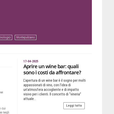
Enologici
Montepulciano
17-04-2025
Aprire un wine bar: quali
sono i costi da affrontare?
L’apertura di un wine bar è il sogno per molti
appassionati di vino, con l’idea di
un’atmosfera accogliente e di impatto
nei
visivo per i clienti. Il concetto di “vineria”
attuale...
Leggi tutto
n cui
ie negli