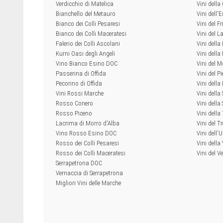
Verdicchio di Matelica
Vini dell
Bianchello del Metauro
Vini dell
Bianco dei Colli Pesaresi
Vini del Fr
Bianco dei Colli Maceratesi
Vini del L
Falerio dei Colli Ascolani
Vini della
Kurni Oasi degli Angeli
Vini dell
Vino Bianco Esino DOC
Vini del M
Passerina di Offida
Vini del P
Pecorino di Offida
Vini della
Vini Rossi Marche
Vini della
Rosso Conero
Vini della 
Rosso Piceno
Vini dell
Lacrima di Morro d'Alba
Vini del T
Vino Rosso Esino DOC
Vini dell'
Rosso dei Colli Pesaresi
Vini della
Rosso dei Colli Maceratesi
Vini del V
Serrapetrona DOC
Vernaccia di Serrapetrona
Migliori Vini delle Marche