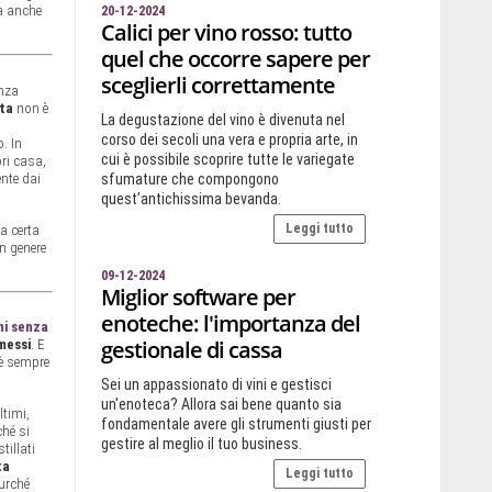
ma anche
20-12-2024
Calici per vino rosso: tutto
quel che occorre sapere per
sceglierli correttamente
anza
eta
non è
La degustazione del vino è divenuta nel
corso dei secoli una vera e propria arte, in
. In
cui è possibile scoprire tutte le variegate
ri casa,
nte dai
sfumature che compongono
quest’antichissima bevanda.
Leggi tutto
a certa
in genere
09-12-2024
Miglior software per
enoteche: l'importanza del
ni senza
gestionale di cassa
messi
. E
 è sempre
Sei un appassionato di vini e gestisci
un'enoteca? Allora sai bene quanto sia
ltimi,
fondamentale avere gli strumenti giusti per
ché si
gestire al meglio il tuo business.
tillati
ta
Leggi tutto
purché