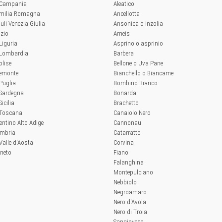
a Campania
Aleatico
'Emilia Romagna
Ancellotta
iuli Venezia Giulia
Ansonica o Inzolia
azio
Arneis
 Liguria
Asprino o asprinio
a Lombardia
Barbera
olise
Bellone o Uva Pane
iemonte
Bianchello o Biancame
 Puglia
Bombino Bianco
 Sardegna
Bonarda
Sicilia
Brachetto
a Toscana
Canaiolo Nero
rentino Alto Adige
Cannonau
Umbria
Catarratto
 Valle d'Aosta
Corvina
eneto
Fiano
Falanghina
Montepulciano
Nebbiolo
Negroamaro
Nero d'Avola
Nero di Troia
Sangiovese