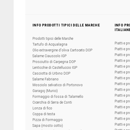
INFO PRODOTTI TIPICI DELLE MARCHE
INFO PR
ITALIAN
Prodotti tipici delle Marche
Piatti e pr
Tartufo di Acqualagna
Piatti e pr
Olio extravergine d'oliva Cartoceto DOP
Piatti e pr
Salame Ciauscolo IGP
Piatti e pr
Prosciutto di Carpegna DOP
Piatti e p
Lenticchie di Castelluccio IGP
Piatti e p
Casciotta di Urbino DOP
Piatti e pr
Salame Fabriano
Piatti e pr
Mosciolo selvatico di Portonovo
Piatti e pr
Garagoj (Murici)
Piatti e p
Formaggio di fossa di Talamello
Piatti e p
Cicerchia di Serra de Conti
Piatti e pr
Lonza di fico
Piatti e p
Coppa di testa
Piatti e pr
Pizza di Formaggio
Piatti e p
Sapa (mosto cotto)