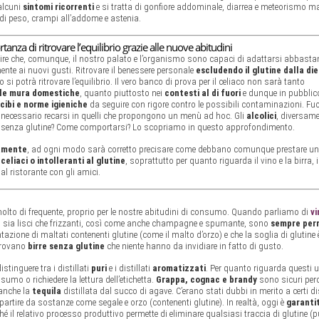
 alcuni
sintomi ricorrenti
e si tratta di gonfiore addominale, diarrea e meteorismo 
 di peso, crampi all’addome e astenia.
tanza di ritrovare l’equilibrio grazie alle nuove abitudini
dire che, comunque, il nostro palato e l’organismo sono capaci di adattarsi abbast
ente ai nuovi gusti. Ritrovare il benessere personale
escludendo il glutine dalla di
si potrà ritrovare l’equilibrio. Il vero banco di prova per il celiaco non sarà tanto
 le mura domestiche
, quanto piuttosto nei
contesti al di fuori
e dunque in pubblico
cibi e norme igieniche
da seguire con rigore contro le possibili contaminazioni. Fuo
d è necessario recarsi in quelli che propongono un menù ad hoc. Gli
alcolici
, diversame
ci senza glutine? Come comportarsi? Lo scopriamo in questo approfondimento.
lamente
, ad ogni modo sarà corretto precisare come debbano comunque prestare un
celiaci o intolleranti al glutine
, soprattutto per quanto riguarda il vino e la birra, 
 al ristorante con gli amici.
molto di frequente, proprio per le nostre abitudini di consumo. Quando parliamo di
vi
ti, sia lisci che frizzanti, così come anche champagne e spumante, sono
sempre per
azione di maltati contenenti glutine (come il malto d’orzo) e che la soglia di glutine
trovano
birre senza glutine
che niente hanno da invidiare in fatto di gusto.
tinguere tra i distillati
puri
e i distillati
aromatizzati
. Per quanto riguarda questi u
umo o richiedere la lettura dell’etichetta.
Grappa, cognac e brandy
sono sicuri per
 anche la
tequila
distillata dal succo di agave. C’erano stati dubbi in merito a certi dis
a partire da sostanze come segale e orzo (contenenti glutine). In realtà, oggi è
garanti
ché il relativo processo produttivo permette di eliminare qualsiasi traccia di glutine (