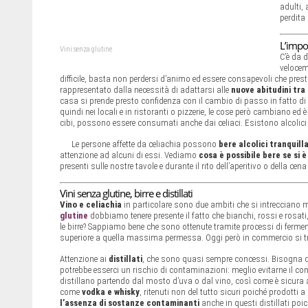
adulti,
perdita
L’impor
Vini senza glutine
C’è da 
velocem
difficile, basta non perdersi d’animo ed essere consapevoli che presto 
rappresentato dalla necessità di adattarsi alle
nuove abitudini tra
casa si prende presto confidenza con il cambio di passo in fatto di
quindi nei locali e in ristoranti o pizzerie, le cose però cambiano e
cibi, possono essere consumati anche dai celiaci. Esistono alcoli
Le persone affette da celiachia possono
bere alcolici tranquil
attenzione ad alcuni di essi. Vediamo
cosa è possibile bere se si è 
presenti sulle nostre tavole e durante il rito dell’aperitivo o della cena
Vini senza glutine, birre e distillati
Vino e celiachia
in particolare sono due ambiti che si intrecciano 
glutine
dobbiamo tenere presente il fatto che bianchi, rossi e rosa
le birre? Sappiamo bene che sono ottenute tramite processi di ferment
superiore a quella massima permessa. Oggi però in commercio si 
Attenzione ai
distillati
, che sono quasi sempre concessi. Bisogna dis
potrebbe esserci un rischio di contaminazioni: meglio evitarne il cons
distillano partendo dal mosto d’uva o dal vino, così come è sicura
come
vodka e whisky
, ritenuti non del tutto sicuri poiché prodotti 
l’assenza di sostanze contaminanti
anche in questi distillati poi