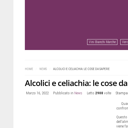
Vini Bianchi Marche
Verd
Prev
Next
HOME
/
NEWS
/
ALCOLICI E CELIACHIA: LE COSE DA SAPERE
Alcolici e celiachia: le cose d
Marzo 16, 2022
Pubblicato in
News
Letto
2908
volte
Stampa
Quan
confron
Questo 
dell’ali
viene fa