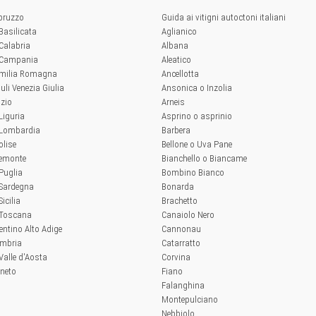
Abruzzo
Guida ai vitigni autoctoni italiani
 Basilicata
Aglianico
 Calabria
Albana
a Campania
Aleatico
'Emilia Romagna
Ancellotta
iuli Venezia Giulia
Ansonica o Inzolia
azio
Arneis
 Liguria
Asprino o asprinio
a Lombardia
Barbera
olise
Bellone o Uva Pane
iemonte
Bianchello o Biancame
 Puglia
Bombino Bianco
 Sardegna
Bonarda
Sicilia
Brachetto
a Toscana
Canaiolo Nero
rentino Alto Adige
Cannonau
Umbria
Catarratto
 Valle d'Aosta
Corvina
eneto
Fiano
Falanghina
Montepulciano
Nebbiolo