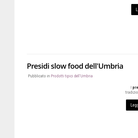
L
Presidi slow food dell'Umbria
Pubblicato in
Prodotti tipici dell'Umbria
I
pre
tradizion
Legg