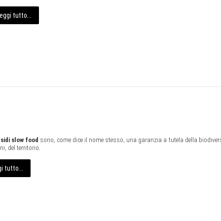
eggi tutto...
sidi slow food
sono, come dice il nome stesso, una garanzia a tutela della biodiversi
i, del territorio.
i tutto...