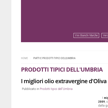
Vini Bianchi Marche
Verd
Prev
Next
HOME
/
PIATTI E PRODOTTI TIPICI DELL'UMBRIA
PRODOTTI TIPICI DELL'UMBRIA
I migliori olio extravergine d'Oliv
Pubblicato in
Prodotti tipici dell'Umbria
I
mig
2009
, 
dalla g