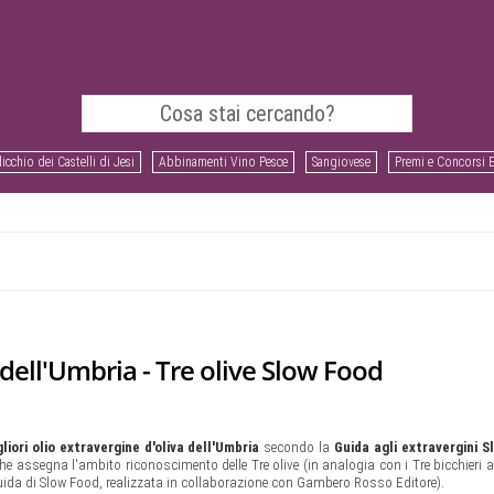
icchio dei Castelli di Jesi
Abbinamenti Vino Pesce
Sangiovese
Premi e Concorsi 
a dell'Umbria - Tre olive Slow Food
liori olio extravergine d'oliva dell'Umbria
secondo la
Guida agli extravergini 
che assegna l'ambito riconoscimento delle Tre olive (in analogia con i Tre bicchieri 
uida di Slow Food, realizzata in collaborazione con Gambero Rosso Editore).