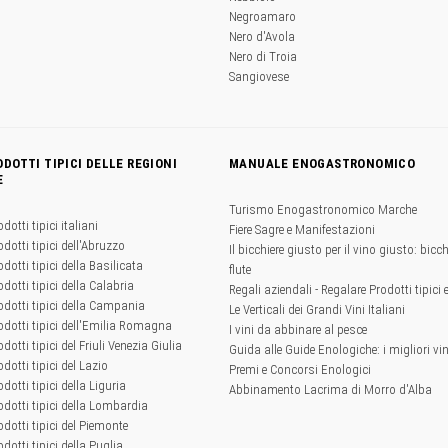
Negroamaro
Nero d'Avola
Nero di Troia
Sangiovese
ODOTTI TIPICI DELLE REGIONI
MANUALE ENOGASTRONOMICO
E
Turismo Enogastronomico Marche
odotti tipici italiani
Fiere Sagre e Manifestazioni
odotti tipici dell'Abruzzo
Il bicchiere giusto per il vino giusto: bicchi
odotti tipici della Basilicata
flute
odotti tipici della Calabria
Regali aziendali - Regalare Prodotti tipici 
rodotti tipici della Campania
Le Verticali dei Grandi Vini Italiani
rodotti tipici dell'Emilia Romagna
I vini da abbinare al pesce
odotti tipici del Friuli Venezia Giulia
Guida alle Guide Enologiche: i migliori vini
odotti tipici del Lazio
Premi e Concorsi Enologici
odotti tipici della Liguria
Abbinamento Lacrima di Morro d'Alba
rodotti tipici della Lombardia
rodotti tipici del Piemonte
odotti tipici della Puglia