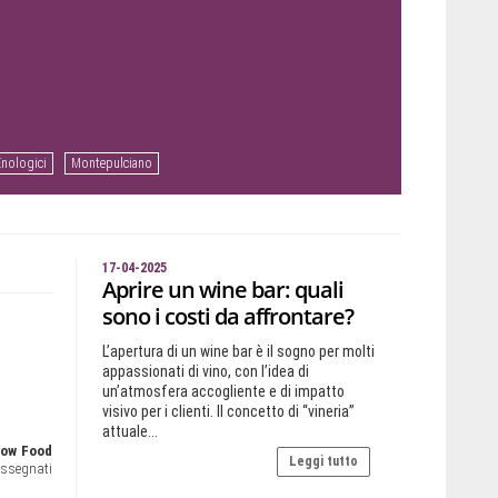
Enologici
Montepulciano
17-04-2025
Aprire un wine bar: quali
sono i costi da affrontare?
L’apertura di un wine bar è il sogno per molti
appassionati di vino, con l’idea di
un’atmosfera accogliente e di impatto
visivo per i clienti. Il concetto di “vineria”
attuale...
Slow Food
Leggi tutto
assegnati