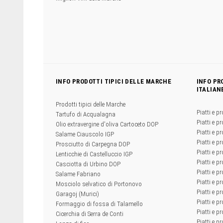
INFO PRODOTTI TIPICI DELLE MARCHE
INFO PR
ITALIAN
Prodotti tipici delle Marche
Piatti e pr
Tartufo di Acqualagna
Piatti e pr
Olio extravergine d'oliva Cartoceto DOP
Piatti e pr
Salame Ciauscolo IGP
Piatti e pr
Prosciutto di Carpegna DOP
Piatti e p
Lenticchie di Castelluccio IGP
Piatti e p
Casciotta di Urbino DOP
Piatti e pr
Salame Fabriano
Piatti e pr
Mosciolo selvatico di Portonovo
Piatti e pr
Garagoj (Murici)
Piatti e p
Formaggio di fossa di Talamello
Piatti e p
Cicerchia di Serra de Conti
Piatti e pr