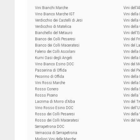
Vini Bianchi Marche
Vini dell'
Vino Bianco Marche IGT
Vini della
Verdicchio dei Castelli di Jesi
Vini della
Verdicchio di Matelica
Vini dell
Bianchello del Metauro
Vini dell
Bianco dei Colli Pesaresi
Vini del Fr
Bianco dei Colli Maceratesi
Vini del L
Falerio dei Colli Ascolani
Vini della
Kurni Oasi degli Angeli
Vini dell
Vino Bianco Esino DOC
Vini del M
Passerina di Offida
Vini del P
Pecorino di Offida
Vini della
Vini Rossi Marche
Vini della
Rosso Conero
Vini della 
Rosso Piceno
Vini dell
Lacrima di Morro d'Alba
Vini del T
Vino Rosso Esino DOC
Vini dell'
Rosso dei Colli Pesaresi
Vini della
Rosso dei Colli Maceratesi
Vini del V
Serrapetrona DOC
Vernaccia di Serrapetrona
Migliori Vini delle Marche