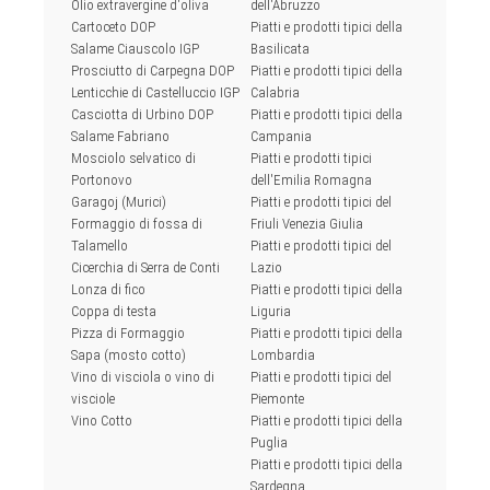
Olio extravergine d'oliva
dell'Abruzzo
Cartoceto DOP
Piatti e prodotti tipici della
Salame Ciauscolo IGP
Basilicata
Prosciutto di Carpegna DOP
Piatti e prodotti tipici della
Lenticchie di Castelluccio IGP
Calabria
Casciotta di Urbino DOP
Piatti e prodotti tipici della
Salame Fabriano
Campania
Mosciolo selvatico di
Piatti e prodotti tipici
Portonovo
dell'Emilia Romagna
Garagoj (Murici)
Piatti e prodotti tipici del
Formaggio di fossa di
Friuli Venezia Giulia
Talamello
Piatti e prodotti tipici del
Cicerchia di Serra de Conti
Lazio
Lonza di fico
Piatti e prodotti tipici della
Coppa di testa
Liguria
Pizza di Formaggio
Piatti e prodotti tipici della
Sapa (mosto cotto)
Lombardia
Vino di visciola o vino di
Piatti e prodotti tipici del
visciole
Piemonte
Vino Cotto
Piatti e prodotti tipici della
Puglia
Piatti e prodotti tipici della
Sardegna