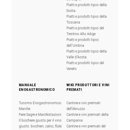
Piatti e prodotti tipici della
Sicilia
Piatti e prodotti tipici della
Toscana
Piatti e prodotti tipici del
Trentino Alto Adige
Piatti e prodotti tipici
dell'Umbria
Piatti e prodotti tipici della
Valle d'Aosta
Piatti e prodotti tipici del
Veneto
MANUALE
WIKI PRODUTTORI E VINI
ENOGASTRONOMICO
PREMATI
Turismo Enogastronomico
Cantine e vini premiati
Marche
dell'Abruzzo
Fiere Sagre e Manifestazioni
Cantine e vini premiati della
Il bicchiere giusto per il vino
Campania
giusto: bicchieri, calici, flute
Cantine e vini premiati del