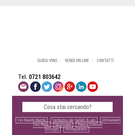
GUIDA-VINO
VENDI ON-LINE
CONTATTI
Tel.
0721 803642
Vini Bianchi Marche
Verdicchio dei Castelli di Jesi
Abbinamenti
Vino Pesce
Sangiovese
Premi e Concorsi
Enologici
Montepulciano