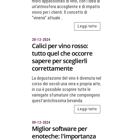
molti appassionati di vino, con l’idea di
un’atmosfera accogliente e di impatto
visivo per i clienti. Il concetto di
“vineria” attuale...
Leggi tutto
20-12-2024
Calici per vino rosso:
tutto quel che occorre
sapere per sceglierli
correttamente
La degustazione del vino è divenuta nel
corso dei secoli una vera e propria arte,
in cui è possibile scoprire tutte le
variegate sfumature che compongono
quest’antichissima bevanda.
Leggi tutto
09-12-2024
Miglior software per
enoteche: l'importanza