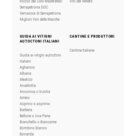
Rosso dei Colli Maceratesi
Vini del Veneto
Serrapetrona DOC
Vernaccia di Serrapetrona
Migliori Vini delle Marche
GUIDA AI VITIGNI
CANTINE E PRODUTTORI
AUTOCTONI ITALIANI
Cantine Italiane
Guida ai vitigni autoctoni
italiani
Aglianico
Albana
Aleatico
Ancellotta
Ansonica o Inzolia
Arneis
Asprino o asprinio
Barbera
Bellone o Uva Pane
Bianchello o Biancame
Bombino Bianco
Bonarda