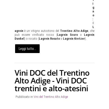
i
g
n
o
:
Il
L
agrein
è un vitigno autoctono del
Trentino Alto Adige
, che
può essere vinificato rosso (
Lagrein Scuro
o
Lagrein
Dunkel
) o rosato (
Lagrein Rosato
o
Lagrein Kretzer
).
Leggi tutto...
Vini DOC del Trentino
Alto Adige - Vini DOC
trentini e alto-atesini
Pubblicato in
Vini del Trentino Alto Adige