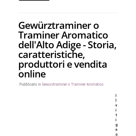
Gewürztraminer o
Traminer Aromatico
dell'Alto Adige - Storia,
caratteristiche,
produttori e vendita
online
Pubblicato in
Gewurztraminer o Traminer Aromatico
I
l
v
i
t
i
g
n
o