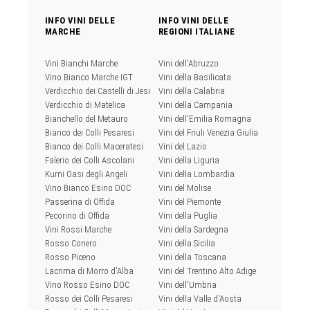
INFO VINI DELLE
INFO VINI DELLE
MARCHE
REGIONI ITALIANE
Vini Bianchi Marche
Vini dell'Abruzzo
Vino Bianco Marche IGT
Vini della Basilicata
Verdicchio dei Castelli di Jesi
Vini della Calabria
Verdicchio di Matelica
Vini della Campania
Bianchello del Metauro
Vini dell'Emilia Romagna
Bianco dei Colli Pesaresi
Vini del Friuli Venezia Giulia
Bianco dei Colli Maceratesi
Vini del Lazio
Falerio dei Colli Ascolani
Vini della Liguria
Kurni Oasi degli Angeli
Vini della Lombardia
Vino Bianco Esino DOC
Vini del Molise
Passerina di Offida
Vini del Piemonte
Pecorino di Offida
Vini della Puglia
Vini Rossi Marche
Vini della Sardegna
Rosso Conero
Vini della Sicilia
Rosso Piceno
Vini della Toscana
Lacrima di Morro d'Alba
Vini del Trentino Alto Adige
Vino Rosso Esino DOC
Vini dell'Umbria
Rosso dei Colli Pesaresi
Vini della Valle d'Aosta