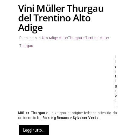
Vini Müller Thurgau
del Trentino Alto
Adige
Pubblicato in
Alto Adige MullerThurgau e Trentino Muller
Thurgau
I
l
v
i
t
i
g
n
o
:
Il
Müller Thurgau
è un vitigno di origine tedesca ottenuto da
un incrocio fra
Riesling Renano
e
Sylvaner Verde
.
Leggi tutto...