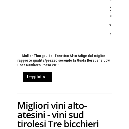
E
c
c
o
i
v
i
n
i
Muller Thurgau del Trentino Alto Adige dal miglior
rapporto qualità/prezzo secondo la Guida Berebene Low
Cost Gambero Rosso 2011.
Leggi tutto...
Migliori vini alto-
atesini - vini sud
tirolesi Tre bicchieri