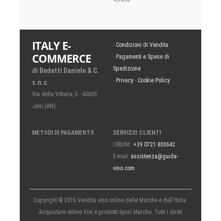
ITALY E-
-
Condizioni di Vendita
COMMERCE
-
Pagamenti e Spese di
Spedizione
di Bedetti Daniele & C.
-
Privacy
-
Cookie Policy
s.n.c.
Via della Vittoria, 5 - 60035
Jesi (AN)
METODI DI PAGAMENTO
SERVIZIO CLIENTI
ORDINI:
+39 0721 803642
E-mail:
assistenza@guida-
vino.com
Copyright © 2015 Vendita vino online delle Marche e dell'Italia.
Acquistare online Vini e prodotti tipici Marche. Tutti i diritti