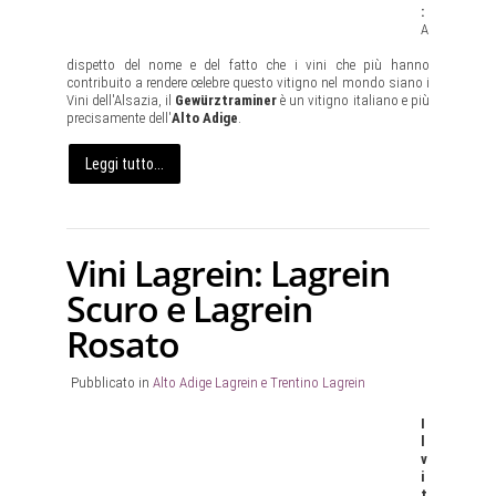
:
A
dispetto del nome e del fatto che i vini che più hanno
contribuito a rendere celebre questo vitigno nel mondo siano i
Vini dell'Alsazia, il
Gewürztraminer
è un vitigno italiano e più
precisamente dell'
Alto Adige
.
Leggi tutto...
Vini Lagrein: Lagrein
Scuro e Lagrein
Rosato
Pubblicato in
Alto Adige Lagrein e Trentino Lagrein
I
l
v
i
t