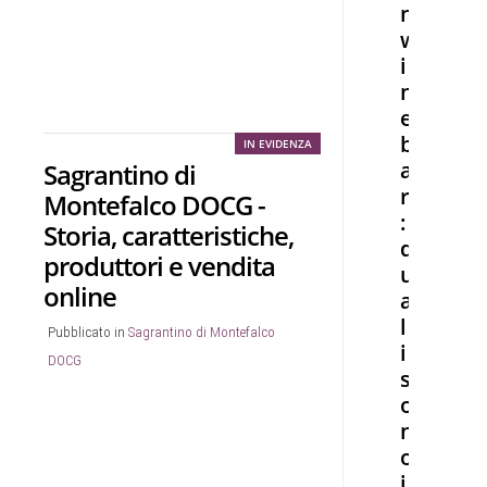
n
w
i
n
e
b
IN EVIDENZA
a
Sagrantino di
r
Montefalco DOCG -
:
Storia, caratteristiche,
q
produttori e vendita
u
online
a
l
Pubblicato in
Sagrantino di Montefalco
i
DOCG
s
o
n
o
i