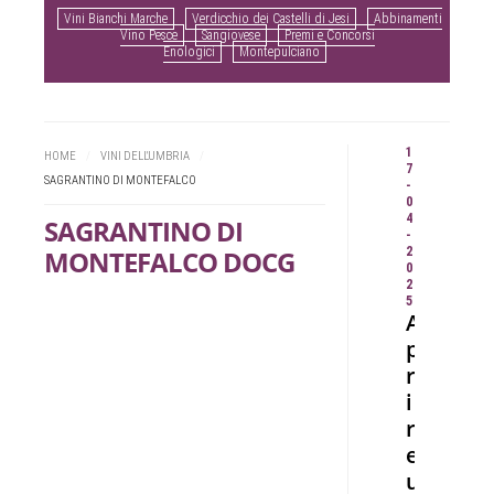
Vini Bianchi Marche
Verdicchio dei Castelli di Jesi
Abbinamenti
Vino Pesce
Sangiovese
Premi e Concorsi
Enologici
Montepulciano
1
HOME
/
VINI DELL'UMBRIA
/
7
SAGRANTINO DI MONTEFALCO
-
0
4
SAGRANTINO DI
-
MONTEFALCO DOCG
2
0
2
5
A
p
r
i
r
e
u