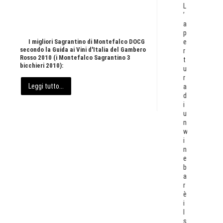
L
’
a
p
I migliori Sagrantino di Montefalco DOCG
e
secondo la Guida ai Vini d'Italia del Gambero
r
Rosso 2010 (i Montefalco Sagrantino 3
t
bicchieri 2010):
u
r
Leggi tutto...
a
d
i
u
n
w
i
n
e
b
a
r
è
i
l
s