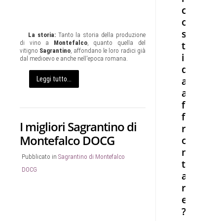
c
o
s
La storia:
Tanto la storia della produzione
t
di vino a
Montefalco
, quanto quella del
vitigno
Sagrantino
, affondano le loro radici già
i
dal medioevo e anche nell'epoca romana.
d
a
Leggi tutto...
a
f
f
I migliori Sagrantino di
r
Montefalco DOCG
o
n
Pubblicato in
Sagrantino di Montefalco
t
DOCG
a
r
e
?