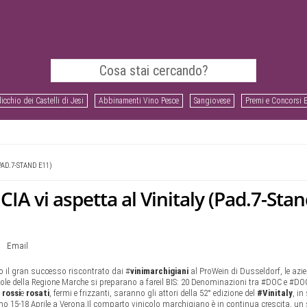
icchio dei Castelli di Jesi
Abbinamenti Vino Pesce
Sangiovese
Premi e Concorsi 
PAD.7-STAND E11)
 vi aspetta al Vinitaly (Pad.7-Sta
Email
 il gran successo riscontrato dai #
vinimarchigiani
al ProWein di Dusseldorf, le azi
icole della Regione Marche si preparano a fareil BIS: 20 Denominazioni tra #DOC e #D
 rossi
e
rosati
, fermi e frizzanti, saranno gli attori della 52° edizione del
#Vinitaly
, in
o 15-18 Aprile a Verona.Il comparto vinicolo marchigiano è in continua crescita, un 