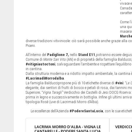
vivace 
Canada,
caratter
Come l’
una qua
macerate
March
diverse tradizioni vitivinicole: ciò sarà possibile anche grazie alla c
Piceni.
All’interno del
Padiglione 7,
nello
Stand E11
,potranno essere degust
Comune di
Monte San Vito
(AN) e di proprietà della famiglia Balducci,è
#vitigniautoctoni
, salvaguardare l’ambiente e rispettare l’equilibri
in cantina.
Dalla struttura moderna e a ridotto impatto ambientale, la cantina è
#LacrimadiMorrodalba
.
La famiglia Balduccipropone più di 10 etichette diverse di
#vini
: “
Le 
elegante, dai sentori di frutti di bosco e petali di rosa, dai tannini m
Superiore; “
Vigna Taragli
” Verdicchio dei Castelli di Jesi DOCG Riserva
prima in legno e successivamente in bottiglia. Infine gli ultimi arrivat
tipologia Rosè (uve di Lacrimadi Morro d’Alba).
Le eccellenze dell’Azienda
#PodereSantaLucia
, con le sue etiche
LACRIMA MORRO D'ALBA - VIGNA LE
VERDICCH
CANTARELLE - PODERE SANTA LUCIA