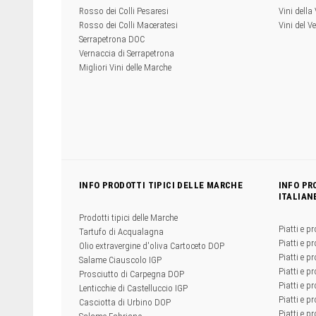
Rosso dei Colli Pesaresi
Vini della
Rosso dei Colli Maceratesi
Vini del V
Serrapetrona DOC
Vernaccia di Serrapetrona
Migliori Vini delle Marche
INFO PRODOTTI TIPICI DELLE MARCHE
INFO PR
ITALIAN
Prodotti tipici delle Marche
Piatti e pr
Tartufo di Acqualagna
Piatti e pr
Olio extravergine d'oliva Cartoceto DOP
Piatti e pr
Salame Ciauscolo IGP
Piatti e pr
Prosciutto di Carpegna DOP
Piatti e p
Lenticchie di Castelluccio IGP
Piatti e p
Casciotta di Urbino DOP
Piatti e pr