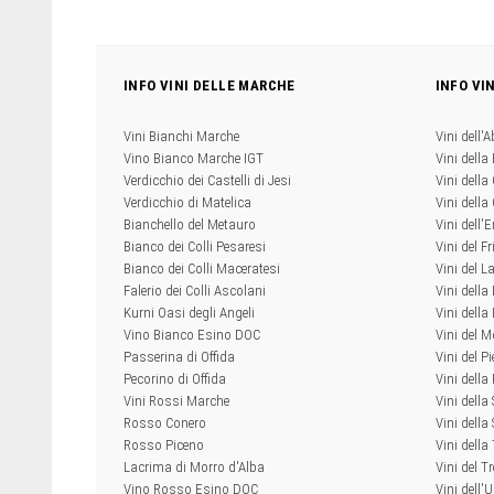
INFO VINI DELLE MARCHE
INFO VI
Vini Bianchi Marche
Vini dell'
Vino Bianco Marche IGT
Vini della
Verdicchio dei Castelli di Jesi
Vini della
Verdicchio di Matelica
Vini dell
Bianchello del Metauro
Vini dell
Bianco dei Colli Pesaresi
Vini del Fr
Bianco dei Colli Maceratesi
Vini del L
Falerio dei Colli Ascolani
Vini della
Kurni Oasi degli Angeli
Vini dell
Vino Bianco Esino DOC
Vini del M
Passerina di Offida
Vini del P
Pecorino di Offida
Vini della
Vini Rossi Marche
Vini della
Rosso Conero
Vini della 
Rosso Piceno
Vini dell
Lacrima di Morro d'Alba
Vini del T
Vino Rosso Esino DOC
Vini dell'