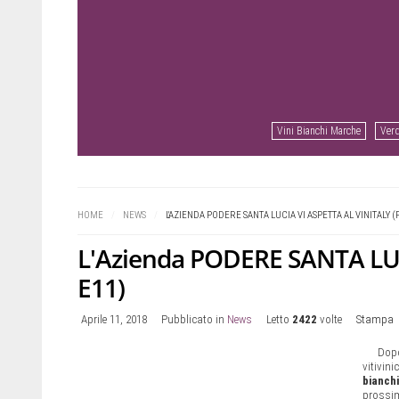
Vini Bianchi Marche
Verd
Prev
Next
HOME
/
NEWS
/
L'AZIENDA PODERE SANTA LUCIA VI ASPETTA AL VINITALY (
L'Azienda PODERE SANTA LUCIA
E11)
Aprile 11, 2018
Pubblicato in
News
Letto
2422
volte
Stampa
Dopo
vitivin
bianchi
prossim