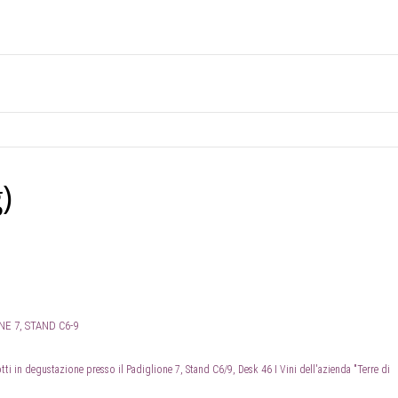
)
NE 7, STAND C6-9
otti in degustazione presso il Padiglione 7, Stand C6/9, Desk 46
I Vini dell'azienda "Terre di