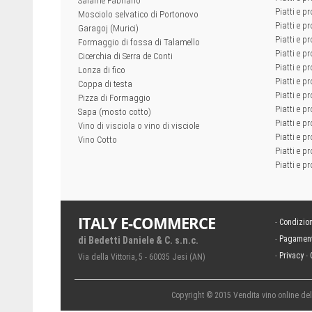
Salame Fabriano
Piatti e pr
Mosciolo selvatico di Portonovo
Piatti e pr
Garagoj (Murici)
Piatti e p
Formaggio di fossa di Talamello
Piatti e p
Cicerchia di Serra de Conti
Piatti e pr
Lonza di fico
Piatti e p
Coppa di testa
Piatti e pr
Pizza di Formaggio
Piatti e p
Sapa (mosto cotto)
Piatti e pr
Vino di visciola o vino di visciole
Piatti e pr
Vino Cotto
Piatti e pr
Piatti e pr
ITALY E-COMMERCE
-
Condizion
-
Pagament
di Bedetti Daniele & C. s.n.c.
-
Privacy
-
Via della Vittoria, 5 - 60035 Jesi (AN)
Copyright © 2015 Vendita vino online delle