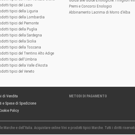
Guida alle Guide Enologiche: i migliori vini
odotti tipici del Lazio
Premi e Concorsi Enologici
odotti tipici della Liguria
Abbinamento Lacrima di Morro d'Alba
rodotti tipici della Lombardia
rodotti tipici del Piemonte
odotti tipici della Puglia
rodotti tipici della Sardegna
odotti tipici della Sicilia
rodotti tipici della Toscana
odotti tipici del Trentino Alto Adige
odotti tipici dell'Umbria
odotti tipici della Valle d'Aosta
odotti tipici del Veneto
i di Vendita
METODI DI PAGAMENTO
i e Spese di Spedizione
Cookie Policy
 Marche e dell'Italia. Acquistare online Vini e prodotti tipici Marche. Tutti i diritti riservat