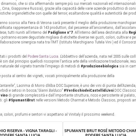
e dinamico, che si sta affermando sempre più sui mercati nazionali ed internazionali
 Cina, Giappone e Russia), grazie alla capacità delle varie aziende produttrici di coni
istiche organolettiche con quelle del terroir, esaltandone qualità e autenticità dei prod
anno scorso alla Fiera di Verona sarà presente il meglio della produzione marchigia
lificata rappresentanza di 143 produttori, dal pesarese all’anconetano, dall’ascolan
se, tutti riuniti all’interno del
Padiglione n°7
. All’interno dell’area destinata alla
Reg
e
potranno essere degustate migliaia di etichette diverse nei gusti, colori, cultivar e per
ollaborazione sinergica nata tra l’IMT (Istituto Marchigiano Tutela Vini ) ed il Consorz
ati i prodotti del
Podere Santa Lucia.
L’obbiettivo dell’azienda, nata nel 2005 sulle coll
 sin dal principio quellodi riscoprire l'antica arte della vinificazione tradizionale, re
o naturale del vigneto tramite l’impiego di metodi di
#produzionebiologica
sia in ca
 posta al centro dei vigneti, vocati principalmente alla produzione della
Cantarelle
”, Lacrima di Morro d’Alba DOC Superiore, è uno dei vini di punta dell’Azienda
orbidi e setosi in bocca;“
Gianni Balducci
”
#VerdicchiodeiCastellidiJesi
DOC Classic
:
vino
di grande complessità e dall'importante struttura, ricco e persistente al palato,
i: gli
#SpumantiBrut
nelle versioni Metodo Charmat e Metodo Classico, proposti an
tte, colori, profumi e sentori vi aspettano al Vinitaly il prossimo weekend.
IO RISERVA - VIGNA TARAGLI -
SPUMANTE BRUT ROSÉ METODO CHAR
PODERE SANTA LUCIA
PODERE SANTA LUCIA