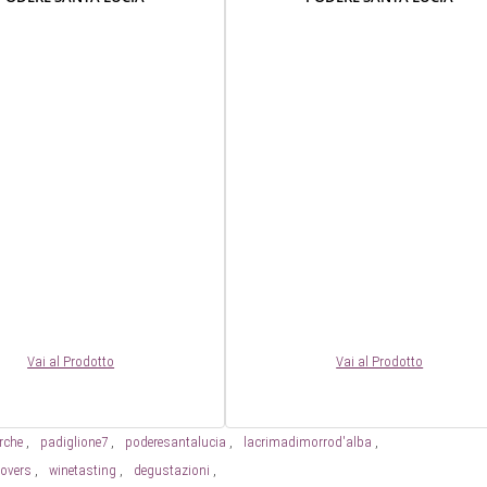
Vai al Prodotto
Vai al Prodotto
rche
padiglione7
poderesantalucia
lacrimadimorrod'alba
lovers
winetasting
degustazioni