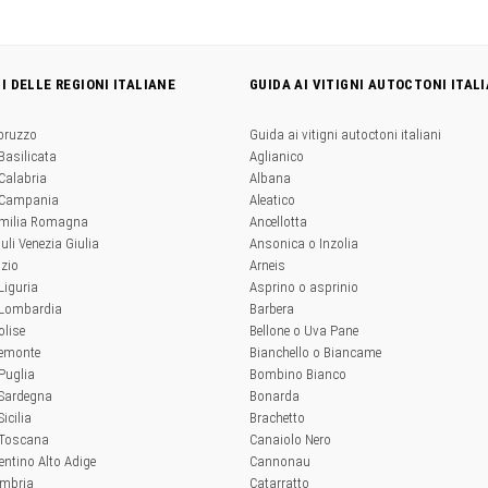
NI DELLE REGIONI ITALIANE
GUIDA AI VITIGNI AUTOCTONI ITALI
Abruzzo
Guida ai vitigni autoctoni italiani
 Basilicata
Aglianico
 Calabria
Albana
a Campania
Aleatico
'Emilia Romagna
Ancellotta
iuli Venezia Giulia
Ansonica o Inzolia
azio
Arneis
 Liguria
Asprino o asprinio
a Lombardia
Barbera
olise
Bellone o Uva Pane
iemonte
Bianchello o Biancame
 Puglia
Bombino Bianco
 Sardegna
Bonarda
Sicilia
Brachetto
a Toscana
Canaiolo Nero
rentino Alto Adige
Cannonau
Umbria
Catarratto