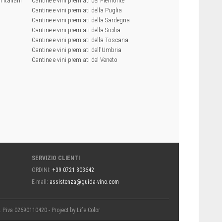
 italiani
Cantine e vini premiati del Piemonte
Cantine e vini premiati della Puglia
Cantine e vini premiati della Sardegna
Cantine e vini premiati della Sicilia
Cantine e vini premiati della Toscana
Cantine e vini premiati dell'Umbria
Cantine e vini premiati del Veneto
SERVIZIO CLIENTI
ORDINI:
+39 0721 803642
E-mail:
assistenza@guida-vino.com
i. P.iva 02690110420 - Project by
Life Color