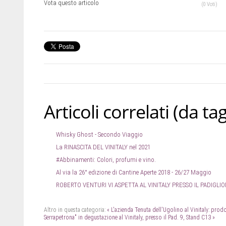
Vota questo articolo
(0 Voti)
Articoli correlati (da tag
Whisky Ghost - Secondo Viaggio
La RINASCITA DEL VINITALY nel 2021
#Abbinamenti: Colori, profumi e vino.
Al via la 26° edizione di Cantine Aperte 2018 - 26/27 Maggio
ROBERTO VENTURI VI ASPETTA AL VINITALY PRESSO IL PADIGLIO
Altro in questa categoria:
« L'azienda Tenuta dell'Ugolino al Vinitaly: prod
Serrapetrona" in degustazione al Vinitaly, presso il Pad. 9, Stand C13 »