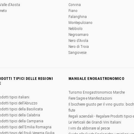
 Valle d'Aosta
Corvina
eneto
Fiano
Falanghina
Montepulciano
Nebbiolo
Negroamaro
Nero d'Avola
Nero di Troia
Sangiovese
ODOTTI TIPICI DELLE REGIONI
MANUALE ENOGASTRONOMICO
E
Turismo Enogastronomico Marche
odotti tipici italiani
Fiere Sagre e Manifestazioni
odotti tipici dell'Abruzzo
Il bicchiere giusto per il vino giusto: bicchi
odotti tipici della Basilicata
flute
odotti tipici della Calabria
Regali aziendali - Regalare Prodotti tipici 
rodotti tipici della Campania
Le Verticali dei Grandi Vini Italiani
rodotti tipici dell'Emilia Romagna
I vini da abbinare al pesce
odotti tipici del Friuli Venezia Giulia