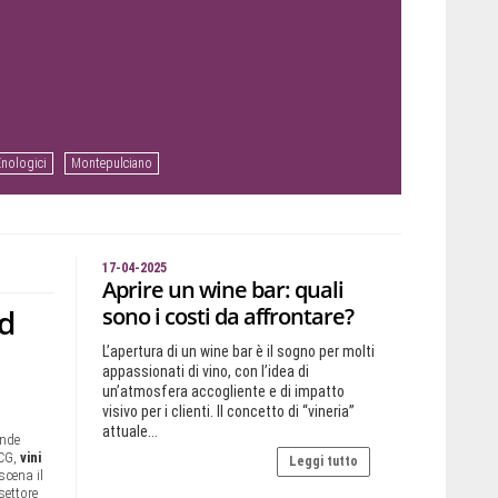
Enologici
Montepulciano
17-04-2025
Aprire un wine bar: quali
nd
sono i costi da affrontare?
L’apertura di un wine bar è il sogno per molti
appassionati di vino, con l’idea di
un’atmosfera accogliente e di impatto
visivo per i clienti. Il concetto di “vineria”
attuale...
ende
OCG,
vini
Leggi tutto
 scena il
settore