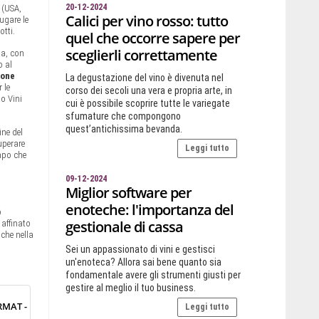
20-12-2024
 (USA,
Calici per vino rosso: tutto
ugare le
otti.
quel che occorre sapere per
sceglierli correttamente
na, con
o al
ione
La degustazione del vino è divenuta nel
 le
corso dei secoli una vera e propria arte, in
io Vini
cui è possibile scoprire tutte le variegate
sfumature che compongono
quest’antichissima bevanda.
ine del
cuperare
Leggi tutto
mpo che
09-12-2024
Miglior software per
,
enoteche: l'importanza del
o
gestionale di cassa
 affinato
che nella
Sei un appassionato di vini e gestisci
un'enoteca? Allora sai bene quanto sia
fondamentale avere gli strumenti giusti per
gestire al meglio il tuo business.
MAT -
Leggi tutto