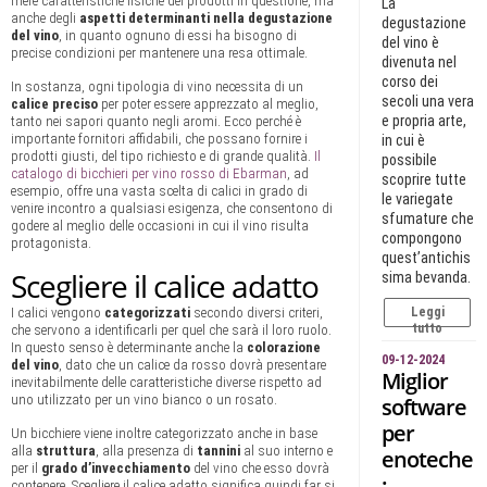
mere caratteristiche fisiche dei prodotti in questione, ma
La
anche degli
aspetti determinanti nella degustazione
degustazione
del vino
, in quanto ognuno di essi ha bisogno di
del vino è
precise condizioni per mantenere una resa ottimale.
divenuta nel
corso dei
In sostanza, ogni tipologia di vino necessita di un
secoli una vera
calice preciso
per poter essere apprezzato al meglio,
e propria arte,
tanto nei sapori quanto negli aromi. Ecco perché è
importante fornitori affidabili, che possano fornire i
in cui è
prodotti giusti, del tipo richiesto e di grande qualità.
Il
possibile
catalogo di bicchieri per vino rosso di Ebarman
, ad
scoprire tutte
esempio, offre una vasta scelta di calici in grado di
le variegate
venire incontro a qualsiasi esigenza, che consentono di
sfumature che
godere al meglio delle occasioni in cui il vino risulta
compongono
protagonista.
quest’antichis
Scegliere il calice adatto
sima bevanda.
I calici vengono
categorizzati
secondo diversi criteri,
Leggi
tutto
che servono a identificarli per quel che sarà il loro ruolo.
In questo senso è determinante anche la
colorazione
09-12-2024
del vino
, dato che un calice da rosso dovrà presentare
Miglior
inevitabilmente delle caratteristiche diverse rispetto ad
uno utilizzato per un vino bianco o un rosato.
software
per
Un bicchiere viene inoltre categorizzato anche in base
alla
struttura
, alla presenza di
tannini
al suo interno e
enoteche
per il
grado d’invecchiamento
del vino che esso dovrà
:
contenere. Scegliere il calice adatto significa quindi far si