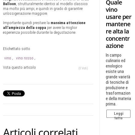
Quale
Balloon
, strutturalmente identici al modello classico
vino
ma molto più ampi, e quindi in grado di garantire
un’ossigenazione maggiore.
usare per
mantene
Importante quindi prestare la
massima attenzione
all’ampiezza della coppa
per avere la miglior
re alta la
esperienza possibile durante la degustazione.
concentr
azione
Etichettato sotto
In campo
vino
vino rosso
culinario ed
enologico
Vota questo articolo
(0 Voti)
esiste una
grande varietà
di tecniche di
produzione e
trasformazion
e della materia
prima.
Leggi
tutto
Articoli correlati