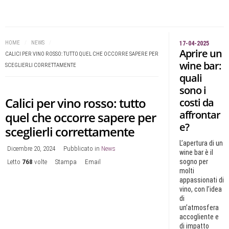
HOME
/
NEWS
/
17-04-2025
Aprire un
CALICI PER VINO ROSSO: TUTTO QUEL CHE OCCORRE SAPERE PER
wine bar:
SCEGLIERLI CORRETTAMENTE
quali
sono i
Calici per vino rosso: tutto
costi da
affrontar
quel che occorre sapere per
e?
sceglierli correttamente
L’apertura di un
Dicembre 20, 2024
Pubblicato in
News
wine bar è il
sogno per
Letto
768
volte
Stampa
Email
molti
appassionati di
vino, con l’idea
di
un’atmosfera
accogliente e
di impatto