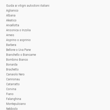
Guida ai vitigni autoctoni italiani
Aglianico
Albana
Aleatico
Ancellotta
Ansonica o Inzolia
Arneis
Asprino o asprinio
Barbera
Bellone o Uva Pane
Bianchello o Biancame
Bombino Bianco
Bonarda
Brachetto
Canaiolo Nero
Cannonau
Catarratto
Corvina
Fiano
Falanghina
Montepulciano
Nebbiolo