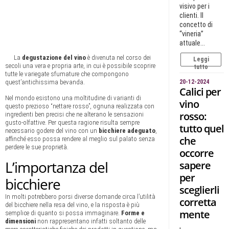
visivo per i
clienti. Il
concetto di
“vineria”
attuale...
La
degustazione del vino
è divenuta nel corso dei
Leggi
secoli una vera e propria arte, in cui è possibile scoprire
tutto
tutte le variegate sfumature che compongono
quest’antichissima bevanda.
20-12-2024
Calici per
Nel mondo esistono una moltitudine di varianti di
vino
questo prezioso “nettare rosso”, ognuna realizzata con
rosso:
ingredienti ben precisi che ne alterano le sensazioni
gusto-olfattive. Per questa ragione risulta sempre
tutto quel
necessario godere del vino con un
bicchiere adeguato
,
che
affinché esso possa rendere al meglio sul palato senza
perdere le sue proprietà.
occorre
L’importanza del
sapere
per
bicchiere
sceglierli
In molti potrebbero porsi diverse domande circa l’utilità
corretta
del bicchiere nella resa del vino, e la risposta è più
mente
semplice di quanto si possa immaginare.
Forme e
dimensioni
non rappresentano infatti soltanto delle