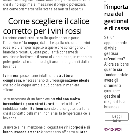
che il vino esprima al massimo il proprio potenziale,
l'importa
ma come orientarsi nella scelta se non si è esperti?
nza del
Come scegliere il calice
gestional
e di cassa
corretto per i vini rossi
Sei un
La prima caratteristica sulla quale occorre porre
l’attenzione è la
coppa
, dato che quella che ospita i vini
appassionato
rossi è più ampia rispetto a quelle che contengono vini
di vini e
bianchi o rosati. Questa peculiarità consente di
gestisci
avvicinare facilmente il naso al vino stesso, in modo da
un'enoteca?
poter godere al massimo degli aromi sprigionati dalla
Allora sai bene
bevanda.
quanto sia
fondamentale
I
vini rossi
presentano infatti una
struttura
avere gli
complessa,
e necessitano di un’
ossigenazione ideale
che solo la coppa ampia può donare in maniera
strumenti
efficace.
giusti per
gestire al
Se si necessita di un bicchiere per
vini non molto
meglio il tuo
invecchiati e poco strutturati
la scelta ideale è
business.
indubbiamente il
Balloon
con stelo allungato, per far si
che il contatto delle mani non alteri la temperatura della
Leggi
bevanda.
tutto
Se invece si ha intenzione di degustare
vini corposi e di
05-12-2024
lungo invecchiamento
è necessario affidarsi ai
Gran