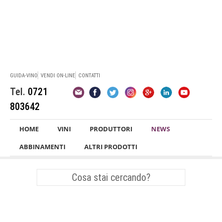
GUIDA-VINO
VENDI ON-LINE
CONTATTI
Tel.
0721
803642
HOME
VINI
PRODUTTORI
NEWS
ABBINAMENTI
ALTRI PRODOTTI
Vini Bianchi Marche
Verdicchio dei Castelli di Jesi
Abbinamenti Vino
Pesce
Sangiovese
Premi e Concorsi Enologici
Montepulciano