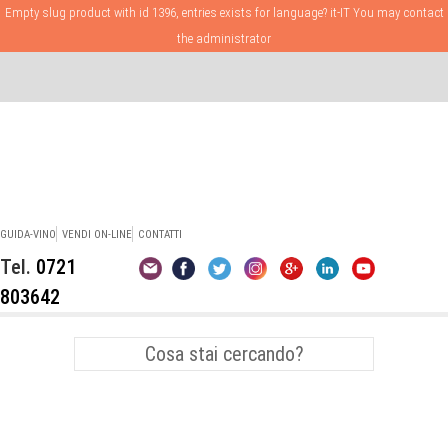
Empty slug product with id 1396, entries exists for language? it-IT You may contact
the administrator
GUIDA-VINO
VENDI ON-LINE
CONTATTI
Tel.
0721
803642
Vini Bianchi Marche
Verdicchio dei Castelli di Jesi
Abbinamenti Vino
Pesce
Sangiovese
Premi e Concorsi Enologici
Montepulciano