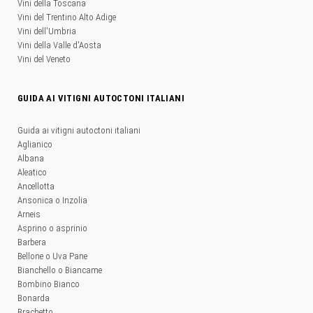
Vini della Toscana
Vini del Trentino Alto Adige
Vini dell'Umbria
Vini della Valle d'Aosta
Vini del Veneto
GUIDA AI VITIGNI AUTOCTONI ITALIANI
Guida ai vitigni autoctoni italiani
Aglianico
Albana
Aleatico
Ancellotta
Ansonica o Inzolia
Arneis
Asprino o asprinio
Barbera
Bellone o Uva Pane
Bianchello o Biancame
Bombino Bianco
Bonarda
Brachetto