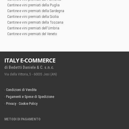
Cantine e vini premiati della Puglia
Cantine e vini premiati della Sardegna
Cantine e vini premiati della Sicilia
Cantine e vini premiati della Toscana
Cantine e vini premiati dell'Umbria
Cantine e vini premiati del Veneto
ITALY E-COMMERCE
di Bedetti Daniele & C. s.n.c.
Via della Vittoria, 5 - 60035 Jesi (AN)
-
Condizioni di Vendita
-
Pagamenti e Spese di Spedizione
-
Privacy
-
Cookie Policy
METODI DI PAGAMENTO