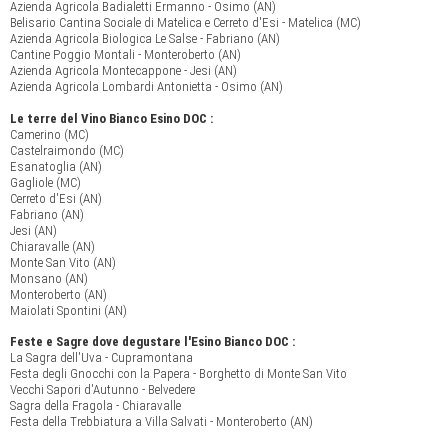
Azienda Agricola Badialetti Ermanno - Osimo (AN)
Belisario Cantina Sociale di Matelica e Cerreto d'Esi - Matelica (MC)
Azienda Agricola Biologica Le Salse - Fabriano (AN)
Cantine Poggio Montali - Monteroberto (AN)
Azienda Agricola Montecappone - Jesi (AN)
Azienda Agricola Lombardi Antonietta - Osimo (AN)
Le terre del Vino Bianco Esino DOC :
Camerino (MC)
Castelraimondo (MC)
Esanatoglia (AN)
Gagliole (MC)
Cerreto d'Esi (AN)
Fabriano (AN)
Jesi (AN)
Chiaravalle (AN)
Monte San Vito (AN)
Monsano (AN)
Monteroberto (AN)
Maiolati Spontini (AN)
Feste e Sagre dove degustare l'Esino Bianco DOC :
La Sagra dell'Uva - Cupramontana
Festa degli Gnocchi con la Papera - Borghetto di Monte San Vito
Vecchi Sapori d'Autunno - Belvedere
Sagra della Fragola - Chiaravalle
Festa della Trebbiatura a Villa Salvati - Monteroberto (AN)