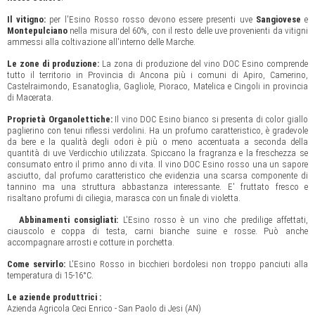
Il vitigno:
per l'Esino Rosso rosso devono essere presenti uve
Sangiovese
e
Montepulciano
nella misura del 60%, con il resto delle uve provenienti da vitigni
ammessi alla coltivazione all'interno delle Marche.
Le zone di produzione:
La zona di produzione del vino DOC Esino comprende
tutto il territorio in Provincia di Ancona più i comuni di Apiro, Camerino,
Castelraimondo, Esanatoglia, Gagliole, Pioraco, Matelica e Cingoli in provincia
di Macerata.
Proprietà Organolettiche:
Il vino DOC Esino bianco si presenta di color giallo
paglierino con tenui riflessi verdolini. Ha un profumo caratteristico, è gradevole
da bere e la qualità degli odori è più o meno accentuata a seconda della
quantità di uve Verdicchio utilizzata. Spiccano la fragranza e la freschezza se
consumato entro il primo anno di vita. Il vino DOC Esino rosso una un sapore
asciutto, dal profumo caratteristico che evidenzia una scarsa componente di
tannino ma una struttura abbastanza interessante. E' fruttato fresco e
risaltano profumi di ciliegia, marasca con un finale di violetta.
Abbinamenti consigliati:
L'Esino rosso è un vino che predilige affettati,
ciauscolo e coppa di testa, carni bianche suine e rosse. Può anche
accompagnare arrosti e cotture in porchetta.
Come servirlo:
L'Esino Rosso in bicchieri bordolesi non troppo panciuti alla
temperatura di 15-16°C.
Le aziende produttrici :
Azienda Agricola Ceci Enrico - San Paolo di Jesi (AN)