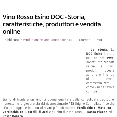
Vino Rosso Esino DOC - Storia,
caratteristiche, produttori e vendita
online
Pubblicato in
Vendita online Vino Rosso Esino DOC
Stampa
Email
La storia:
La
DOC Esino
è stata
istituita nel
1995
,
soprattutto per dare
valore ai vini
prodotti in questa
zona che fino ad
allora erano
commercializzati
come vini da tavola
comuni.
Siamo di fronte a un vino di buona qualità e dalla consolidata tradizione,
nonostante la giovane età del riconoscimento " Di Origine Controllata ", perché
l'Esino poggia le basi su altri vini più noti come il
Verdicchio di Matelica
, il
Verdicchio dei Castelli di Jesi
e gli altri due vini rossi, il
Rosso Piceno
ed il
Rosso Conero
.