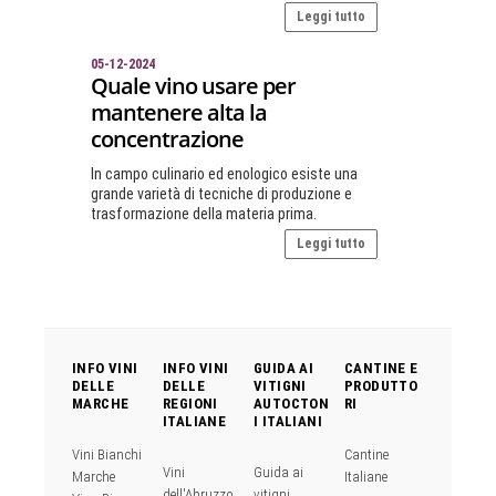
Leggi tutto
05-12-2024
Quale vino usare per
mantenere alta la
concentrazione
In campo culinario ed enologico esiste una
grande varietà di tecniche di produzione e
trasformazione della materia prima.
Leggi tutto
INFO VINI
INFO VINI
GUIDA AI
CANTINE E
DELLE
DELLE
VITIGNI
PRODUTTO
MARCHE
REGIONI
AUTOCTON
RI
ITALIANE
I ITALIANI
Vini Bianchi
Cantine
Vini
Guida ai
Marche
Italiane
dell'Abruzzo
vitigni