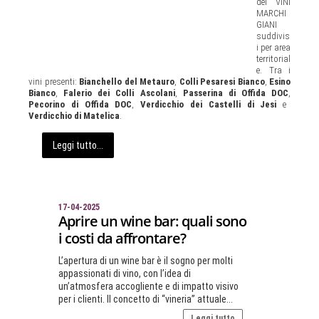
dei VINI
MARCHI
GIANI
suddivis
i per area
territorial
e. Tra i
vini presenti:
Bianchello del Metauro
,
Colli Pesaresi Bianco
,
Esino
Bianco
,
Falerio dei Colli Ascolani
,
Passerina di Offida DOC
,
Pecorino di Offida DOC
,
Verdicchio dei Castelli di Jesi
e
Verdicchio di Matelica
.
Leggi tutto...
17-04-2025
Aprire un wine bar: quali sono
i costi da affrontare?
L’apertura di un wine bar è il sogno per molti
appassionati di vino, con l’idea di
un’atmosfera accogliente e di impatto visivo
per i clienti. Il concetto di “vineria” attuale...
Leggi tutto