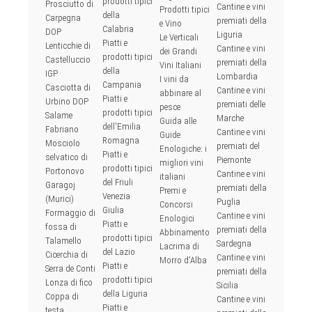
prodotti tipici
Prosciutto di
Cantine e vini
Prodotti tipici
della
Carpegna
premiati della
e Vino
Calabria
DOP
Liguria
Le Verticali
Piatti e
Lenticchie di
Cantine e vini
dei Grandi
prodotti tipici
Castelluccio
premiati della
Vini Italiani
della
IGP
Lombardia
I vini da
Campania
Casciotta di
Cantine e vini
abbinare al
Piatti e
Urbino DOP
premiati delle
pesce
prodotti tipici
Salame
Marche
Guida alle
dell'Emilia
Fabriano
Cantine e vini
Guide
Romagna
Mosciolo
premiati del
Enologiche: i
Piatti e
selvatico di
Piemonte
migliori vini
prodotti tipici
Portonovo
Cantine e vini
italiani
del Friuli
Garagoj
premiati della
Premi e
Venezia
(Murici)
Puglia
Concorsi
Giulia
Formaggio di
Cantine e vini
Enologici
Piatti e
fossa di
premiati della
Abbinamento
prodotti tipici
Talamello
Sardegna
Lacrima di
del Lazio
Cicerchia di
Cantine e vini
Morro d'Alba
Piatti e
Serra de Conti
premiati della
prodotti tipici
Lonza di fico
Sicilia
della Liguria
Coppa di
Cantine e vini
Piatti e
testa