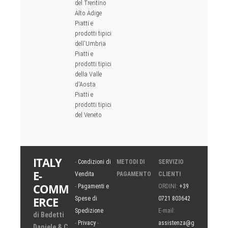
del Trentino
Alto Adige
Piatti e
prodotti tipici
dell'Umbria
Piatti e
prodotti tipici
della Valle
d'Aosta
Piatti e
prodotti tipici
del Veneto
ITALY
-
Condizioni di
METODI DI
SERVIZIO
E-
Vendita
PAGAMENTO
CLIENTI
COMM
-
Pagamenti e
ORDINI:
+39
ERCE
Spese di
0721 803642
Spedizione
E-mail:
di Bedetti
-
Privacy
-
assistenza@g
Daniele & C.