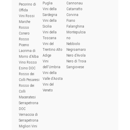
Puglia
Cannonau
Pecorino di
Vini della
Catarratto
Offida
Sardegna
Corvina
Vini Rossi
Vini della
Fiano
Marche
Sicilia
Falanghina
Rosso
Vini della
Montepulcia
Conero
Toscana
no
Rosso
Vini del
Nebbiolo
Piceno
Trentino Alto
Negroamaro
Lacrima di
Adige
Nero d'Avola
Morro d'Alba
Vini
Nero di Troia
Vino Rosso
dell'Umbria
Sangiovese
Esino DOC
Vini della
Rosso dei
Valle d'Aosta
Colli Pesaresi
Vini del
Rosso dei
Veneto
Colli
Maceratesi
Serrapetrona
DOC
Vernaccia di
Serrapetrona
Migliori Vini