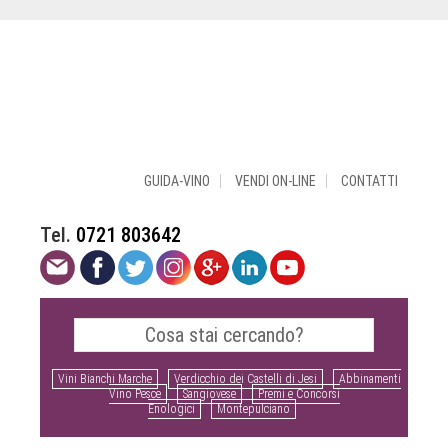
GUIDA-VINO
VENDI ON-LINE
CONTATTI
Tel.
0721 803642
Vini Bianchi Marche
Verdicchio dei Castelli di Jesi
Abbinamenti
Vino Pesce
Sangiovese
Premi e Concorsi
Enologici
Montepulciano