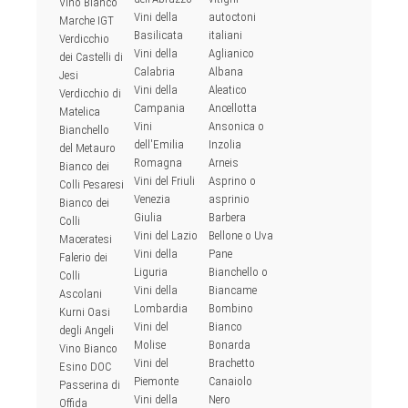
Vino Bianco
Vini della
autoctoni
Marche IGT
Basilicata
italiani
Verdicchio
Vini della
Aglianico
dei Castelli di
Calabria
Albana
Jesi
Vini della
Aleatico
Verdicchio di
Campania
Ancellotta
Matelica
Vini
Ansonica o
Bianchello
dell'Emilia
Inzolia
del Metauro
Romagna
Arneis
Bianco dei
Vini del Friuli
Asprino o
Colli Pesaresi
Venezia
asprinio
Bianco dei
Giulia
Barbera
Colli
Vini del Lazio
Bellone o Uva
Maceratesi
Vini della
Pane
Falerio dei
Liguria
Bianchello o
Colli
Vini della
Biancame
Ascolani
Lombardia
Bombino
Kurni Oasi
Vini del
Bianco
degli Angeli
Molise
Bonarda
Vino Bianco
Vini del
Brachetto
Esino DOC
Piemonte
Canaiolo
Passerina di
Vini della
Nero
Offida