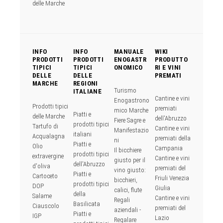
delle Marche
INFO
INFO
MANUALE
WIKI
PRODOTTI
PRODOTTI
ENOGASTR
PRODUTTO
TIPICI
TIPICI
ONOMICO
RI E VINI
DELLE
DELLE
PREMATI
MARCHE
REGIONI
Turismo
ITALIANE
Cantine e vini
Enogastrono
Prodotti tipici
premiati
mico Marche
Piatti e
delle Marche
dell'Abruzzo
Fiere Sagre e
prodotti tipici
Tartufo di
Cantine e vini
Manifestazio
italiani
Acqualagna
premiati della
ni
Piatti e
Olio
Campania
Il bicchiere
prodotti tipici
extravergine
Cantine e vini
giusto per il
dell'Abruzzo
d'oliva
premiati del
vino giusto:
Piatti e
Cartoceto
Friuli Venezia
bicchieri,
prodotti tipici
DOP
Giulia
calici, flute
della
Salame
Cantine e vini
Regali
Basilicata
Ciauscolo
premiati del
aziendali -
Piatti e
IGP
Lazio
Regalare