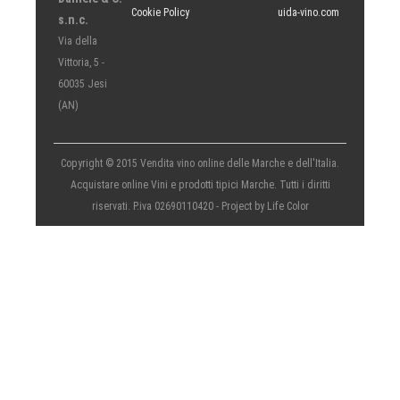
Cookie Policy
uida-vino.com
s.n.c.
Via della
Vittoria, 5 -
60035 Jesi
(AN)
Copyright © 2015 Vendita vino online delle Marche e dell'Italia.
Acquistare online Vini e prodotti tipici Marche. Tutti i diritti
riservati. P.iva 02690110420 - Project by
Life Color