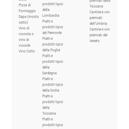
premiati della
prodotti tipici
Pizza di
Toscana
della
Formaggio
Cantine e vini
Lombardia
Sapa (mosto
premiati
Piatti e
cotto)
dell'Umbria
prodotti tipici
Vino di
Cantine e vini
del Piemonte
visciola o
premiati del
Piatti e
vino di
Veneto
prodotti tipici
visciole
della Puglia
Vino Cotto
Piatti e
prodotti tipici
della
Sardegna
Piatti e
prodotti tipici
della Sicilia
Piatti e
prodotti tipici
della
Toscana
Piatti e
prodotti tipici