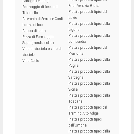
Garagoj (Murici)
Friuli Venezia Giulia
Formaggio di fossa di
Piatti e prodotti tipici del
Talamello
Lazio
Cicerchia di Serra de Conti
Piatti e prodotti tipici della
Lonza di fico
Liguria
Coppa di testa
Piatti e prodotti tipici della
Pizza di Formaggio
Lombardia
Sapa (mosto cotto)
Piatti e prodotti tipici del
Vino di visciola o vino di
Piemonte
visciole
Piatti e prodotti tipici della
Vino Cotto
Puglia
Piatti e prodotti tipici della
Sardegna
Piatti e prodotti tipici della
Sicilia
Piatti e prodotti tipici della
Toscana
Piatti e prodotti tipici del
Trentino Alto Adige
Piatti e prodotti tipici
dell'Umbria
Piatti e prodotti tipici della