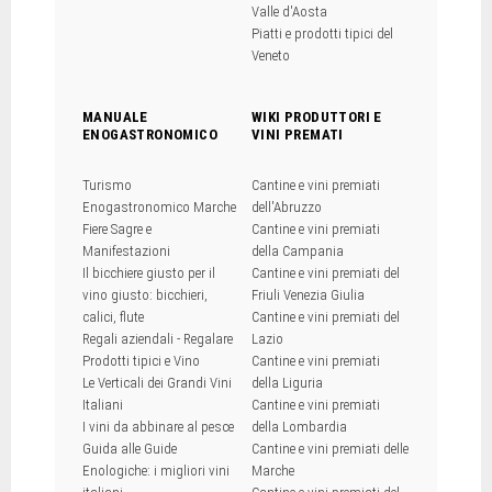
Valle d'Aosta
Piatti e prodotti tipici del
Veneto
MANUALE
WIKI PRODUTTORI E
ENOGASTRONOMICO
VINI PREMATI
Turismo
Cantine e vini premiati
Enogastronomico Marche
dell'Abruzzo
Fiere Sagre e
Cantine e vini premiati
Manifestazioni
della Campania
Il bicchiere giusto per il
Cantine e vini premiati del
vino giusto: bicchieri,
Friuli Venezia Giulia
calici, flute
Cantine e vini premiati del
Regali aziendali - Regalare
Lazio
Prodotti tipici e Vino
Cantine e vini premiati
Le Verticali dei Grandi Vini
della Liguria
Italiani
Cantine e vini premiati
I vini da abbinare al pesce
della Lombardia
Guida alle Guide
Cantine e vini premiati delle
Enologiche: i migliori vini
Marche