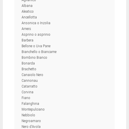
Albana
Aleatico
Ancellotta
Ansonica o Inzolia
Arneis
Asprino o asprinio
Barbera
Bellone o Uva Pane
Bianchello o Biancame
Bombino Bianco
Bonarda
Brachetto
Canaiolo Nero
Cannonau
Catarratto
Corvina
Fiano
Falanghina
Montepulciano
Nebbiolo
Negroamaro
Nero d'Avola