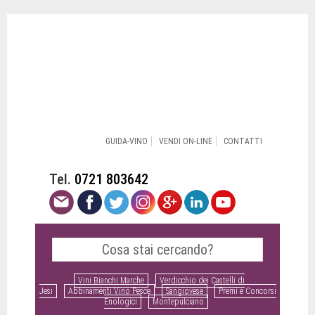
GUIDA-VINO
VENDI ON-LINE
CONTATTI
Tel.
0721 803642
Vini Bianchi Marche
Verdicchio dei Castelli di
Jesi
Abbinamenti Vino Pesce
Sangiovese
Premi e Concorsi
Enologici
Montepulciano