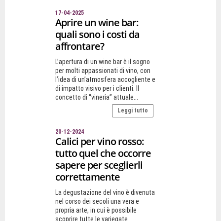
17-04-2025
Aprire un wine bar:
quali sono i costi da
affrontare?
L’apertura di un wine bar è il sogno
per molti appassionati di vino, con
l’idea di un’atmosfera accogliente e
di impatto visivo per i clienti. Il
concetto di “vineria” attuale...
Leggi tutto
20-12-2024
Calici per vino rosso:
tutto quel che occorre
sapere per sceglierli
correttamente
La degustazione del vino è divenuta
nel corso dei secoli una vera e
propria arte, in cui è possibile
scoprire tutte le variegate