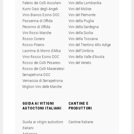
Falerio dei Colli Ascolani
Vini della Lombardia
Kurni Oasi degli Angeli
Vini del Molise
Vino Bianco Esino DOC
Vini del Piemonte
Passerina di Offida
Vini della Puglia
Pecorino di Offida
Vini della Sardegna
Vini Rossi Marche
Vini della Sicilia
Rosso Conero
Vini della Toscana
Rosso Piceno
Vini del Trentino Alto Adige
Lacrima di Morro d'Alba
Vini dell'Umbria
Vino Rosso Esino DOC
Vini della Valle d'Aosta
Rosso dei Colli Pesaresi
Vini del Veneto
Rosso dei Colli Maceratesi
Serrapetrona DOC
Vernaccia di Serrapetrona
Migliori Vini delle Marche
GUIDA AI VITIGNI
CANTINE E
AUTOCTONI ITALIANI
PRODUTTORI
Guida ai vitigni autoctoni
Cantine Italiane
italiani
Aglianico