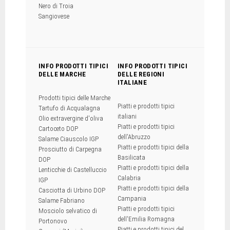
Nero di Troia
Sangiovese
INFO PRODOTTI TIPICI
INFO PRODOTTI TIPICI
DELLE MARCHE
DELLE REGIONI
ITALIANE
Prodotti tipici delle Marche
Piatti e prodotti tipici
Tartufo di Acqualagna
italiani
Olio extravergine d'oliva
Piatti e prodotti tipici
Cartoceto DOP
dell'Abruzzo
Salame Ciauscolo IGP
Piatti e prodotti tipici della
Prosciutto di Carpegna
Basilicata
DOP
Piatti e prodotti tipici della
Lenticchie di Castelluccio
Calabria
IGP
Piatti e prodotti tipici della
Casciotta di Urbino DOP
Campania
Salame Fabriano
Piatti e prodotti tipici
Mosciolo selvatico di
dell'Emilia Romagna
Portonovo
Piatti e prodotti tipici del