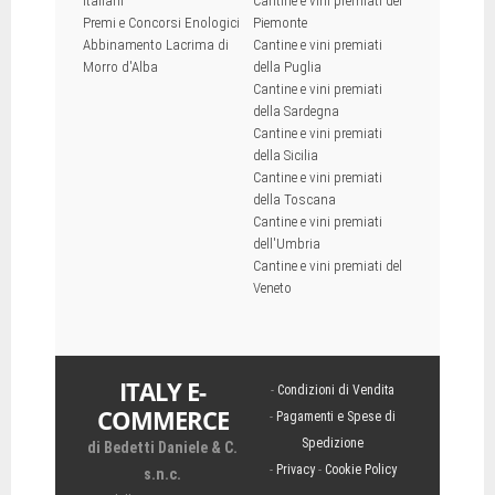
italiani
Cantine e vini premiati del
Premi e Concorsi Enologici
Piemonte
Abbinamento Lacrima di
Cantine e vini premiati
Morro d'Alba
della Puglia
Cantine e vini premiati
della Sardegna
Cantine e vini premiati
della Sicilia
Cantine e vini premiati
della Toscana
Cantine e vini premiati
dell'Umbria
Cantine e vini premiati del
Veneto
ITALY E-
-
Condizioni di Vendita
COMMERCE
-
Pagamenti e Spese di
Spedizione
di Bedetti Daniele & C.
-
Privacy
-
Cookie Policy
s.n.c.