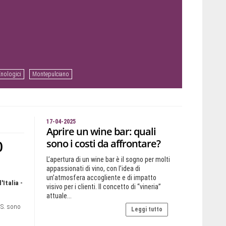
Enologici
Montepulciano
17-04-2025
Aprire un wine bar: quali
0
sono i costi da affrontare?
L’apertura di un wine bar è il sogno per molti
appassionati di vino, con l’idea di
un’atmosfera accogliente e di impatto
'Italia -
visivo per i clienti. Il concetto di “vineria”
attuale...
.S. sono
Leggi tutto