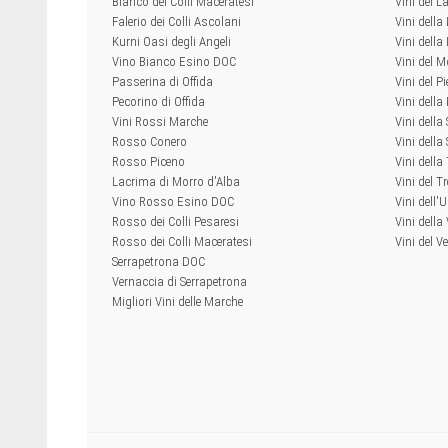
Bianco dei Colli Maceratesi
Vini del L
Falerio dei Colli Ascolani
Vini della
Kurni Oasi degli Angeli
Vini dell
Vino Bianco Esino DOC
Vini del M
Passerina di Offida
Vini del P
Pecorino di Offida
Vini della
Vini Rossi Marche
Vini della
Rosso Conero
Vini della 
Rosso Piceno
Vini dell
Lacrima di Morro d'Alba
Vini del T
Vino Rosso Esino DOC
Vini dell'
Rosso dei Colli Pesaresi
Vini della
Rosso dei Colli Maceratesi
Vini del V
Serrapetrona DOC
Vernaccia di Serrapetrona
Migliori Vini delle Marche