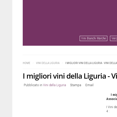
Vini Bianchi Marche
Verd
Prev
Next
HOME
/
VINI DELLA LIGURIA
/
I MIGLIORI VINI DELLA LIGURIA - VINI DEL
I migliori vini della Liguria -
Pubblicato in
Vini della Liguria
Stampa
Email
I mi
Associ
I Vini 
4 :