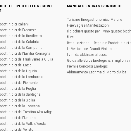
ODOTTI TIPICI DELLE REGIONI
MANUALE ENOGASTRONOMICO
E
Turismo Enogastronomico Marche
odotti tipici italiani
Fiere Sagre e Manifestazioni
odotti tipici dell'Abruzzo
Il bicchiere giusto per il vino giusto: bicchi
odotti tipici della Basilicata
flute
odotti tipici della Calabria
Regali aziendali - Regalare Prodotti tipici 
rodotti tipici della Campania
Le Verticali dei Grandi Vini Italiani
rodotti tipici dell'Emilia Romagna
I vini da abbinare al pesce
odotti tipici del Friuli Venezia Giulia
Guida alle Guide Enologiche: i migliori vini
odotti tipici del Lazio
Premi e Concorsi Enologici
odotti tipici della Liguria
Abbinamento Lacrima di Morro d'Alba
rodotti tipici della Lombardia
rodotti tipici del Piemonte
odotti tipici della Puglia
rodotti tipici della Sardegna
odotti tipici della Sicilia
rodotti tipici della Toscana
odotti tipici del Trentino Alto Adige
odotti tipici dell'Umbria
odotti tipici della Valle d'Aosta
odotti tipici del Veneto