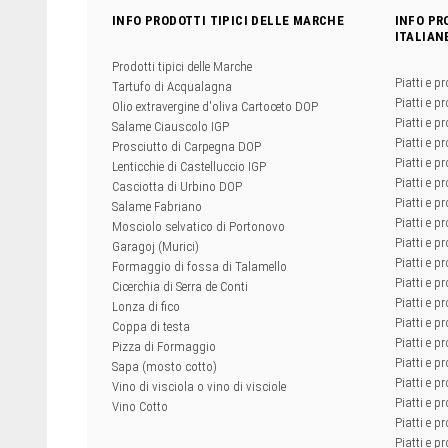
INFO PRODOTTI TIPICI DELLE MARCHE
INFO PR
ITALIAN
Prodotti tipici delle Marche
Piatti e pr
Tartufo di Acqualagna
Piatti e pr
Olio extravergine d'oliva Cartoceto DOP
Piatti e pr
Salame Ciauscolo IGP
Piatti e pr
Prosciutto di Carpegna DOP
Piatti e p
Lenticchie di Castelluccio IGP
Piatti e p
Casciotta di Urbino DOP
Piatti e pr
Salame Fabriano
Piatti e pr
Mosciolo selvatico di Portonovo
Piatti e pr
Garagoj (Murici)
Piatti e p
Formaggio di fossa di Talamello
Piatti e p
Cicerchia di Serra de Conti
Piatti e pr
Lonza di fico
Piatti e p
Coppa di testa
Piatti e pr
Pizza di Formaggio
Piatti e p
Sapa (mosto cotto)
Piatti e pr
Vino di visciola o vino di visciole
Piatti e pr
Vino Cotto
Piatti e pr
Piatti e pr