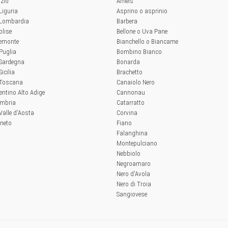
azio
Arneis
 Liguria
Asprino o asprinio
a Lombardia
Barbera
olise
Bellone o Uva Pane
iemonte
Bianchello o Biancame
 Puglia
Bombino Bianco
 Sardegna
Bonarda
Sicilia
Brachetto
a Toscana
Canaiolo Nero
rentino Alto Adige
Cannonau
Umbria
Catarratto
 Valle d'Aosta
Corvina
eneto
Fiano
Falanghina
Montepulciano
Nebbiolo
Negroamaro
Nero d'Avola
Nero di Troia
Sangiovese