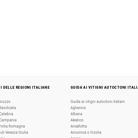
NI DELLE REGIONI ITALIANE
GUIDA AI VITIGNI AUTOCTONI ITALI
Abruzzo
Guida ai vitigni autoctoni italiani
 Basilicata
Aglianico
 Calabria
Albana
a Campania
Aleatico
'Emilia Romagna
Ancellotta
iuli Venezia Giulia
Ansonica o Inzolia