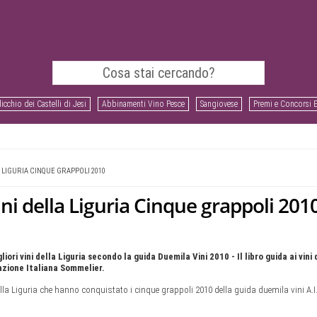
icchio dei Castelli di Jesi
Abbinamenti Vino Pesce
Sangiovese
Premi e Concorsi 
LA LIGURIA CINQUE GRAPPOLI 2010
 Vini della Liguria Cinque grappoli 201
gliori vini della Liguria secondo la guida Duemila Vini 2010 - Il libro guida ai vini d
azione Italiana Sommelier.
della Liguria che hanno conquistato i cinque grappoli 2010 della guida duemila vini A.I