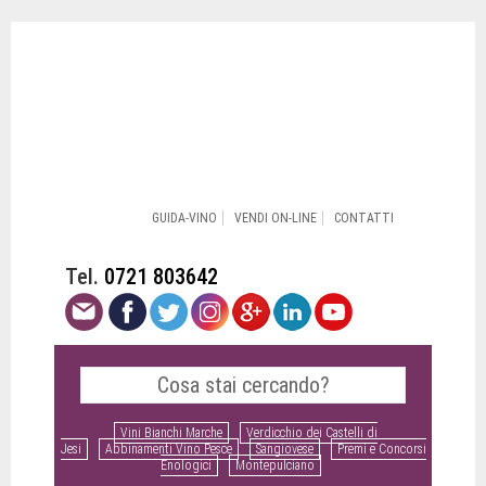
GUIDA-VINO
VENDI ON-LINE
CONTATTI
Tel.
0721 803642
Vini Bianchi Marche
Verdicchio dei Castelli di
Jesi
Abbinamenti Vino Pesce
Sangiovese
Premi e Concorsi
Enologici
Montepulciano