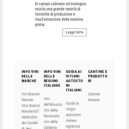
In campo culinario ed enologico
esiste una grande varietà di
tecniche di produzione e
trasformazione della materia
prima.
Leggi tutto
INFO VINI
INFO VINI
GUIDA AI
CANTINE E
DELLE
DELLE
VITIGNI
PRODUTTO
MARCHE
REGIONI
AUTOCTO
RI
ITALIANE
NI
ITALIANI
Vini Bianchi
Cantine
Vini
Marche
Italiane
Guida ai
dell'Abruzzo
Vino Bianco
vitigni
Vini della
Marche IGT
autoctoni
Basilicata
Verdicchio
italiani
Vini della
dei Castelli
Aglianico
Calabria
di Jesi