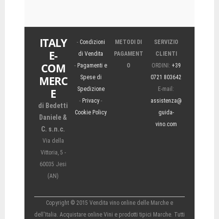
ITALY
-
Condizioni
METODI DI
SERVIZIO
E-
di Vendita
PAGAMENT
CLIENTI
COM
-
Pagamenti e
O
ORDINI:
+39
MERC
Spese di
0721 803642
Spedizione
E-mail:
E
-
Privacy
-
assistenza@
di Bedetti
Cookie Policy
guida-
Daniele &
vino.com
C. s.n.c.
Via della
Vittoria, 5 -
60035 Jesi
(AN)
Copyright © 2015 Vendita vino online delle Marche e
dell'Italia. Acquistare online Vini e prodotti tipici Marche. Tutti