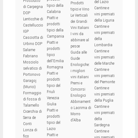
Prosciutto
del Lazio
Prodotti
tipici della
di Carpegna
Cantine e
tipici e Vino
Calabria
DOP
vini premiati
Le Verticali
Piatti e
Lenticchie di
della Liguria
dei Grandi
prodotti
Castelluccio
Cantine e
Vini Italiani
tipici della
IGP
vini premiati
I vini da
Campania
Casciotta di
della
abbinare al
Piatti e
Urbino DOP
Lombardia
pesce
prodotti
Salame
Cantine e
Guida alle
tipici
Fabriano
vini premiati
Guide
dell'Emilia
Mosciolo
delle Marche
Enologiche:
Romagna
selvatico di
Cantine e
i migliori
Piatti e
Portonovo
vini premiati
vini italiani
prodotti
Garagoj
del Piemonte
Premi e
tipici del
(Murici)
Cantine e
Concorsi
Friuli
Formaggio
vini premiati
Enologici
Venezia
di fossa di
della Puglia
Abbinament
Giulia
Talamello
Cantine e
o Lacrima di
Piatti e
Cicerchia di
vini premiati
Morro
prodotti
Serra de
della
d'Alba
tipici del
Conti
Sardegna
Lazio
Lonza di
Cantine e
Piatti e
fico
vini premiati