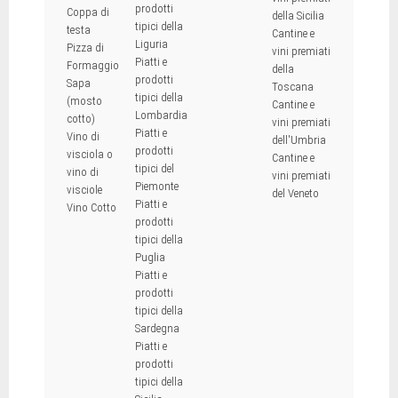
prodotti
Coppa di
della Sicilia
tipici della
testa
Cantine e
Liguria
Pizza di
vini premiati
Piatti e
Formaggio
della
prodotti
Sapa
Toscana
tipici della
(mosto
Cantine e
Lombardia
cotto)
vini premiati
Piatti e
Vino di
dell'Umbria
prodotti
visciola o
Cantine e
tipici del
vino di
vini premiati
Piemonte
visciole
del Veneto
Piatti e
Vino Cotto
prodotti
tipici della
Puglia
Piatti e
prodotti
tipici della
Sardegna
Piatti e
prodotti
tipici della