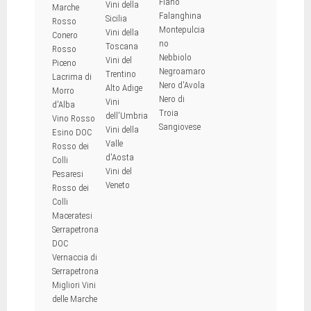
Fiano
Vini della
Marche
Falanghina
Sicilia
Rosso
Montepulcia
Vini della
Conero
no
Toscana
Rosso
Nebbiolo
Vini del
Piceno
Negroamaro
Trentino
Lacrima di
Nero d'Avola
Alto Adige
Morro
Nero di
Vini
d'Alba
Troia
dell'Umbria
Vino Rosso
Sangiovese
Vini della
Esino DOC
Valle
Rosso dei
d'Aosta
Colli
Vini del
Pesaresi
Veneto
Rosso dei
Colli
Maceratesi
Serrapetrona
DOC
Vernaccia di
Serrapetrona
Migliori Vini
delle Marche