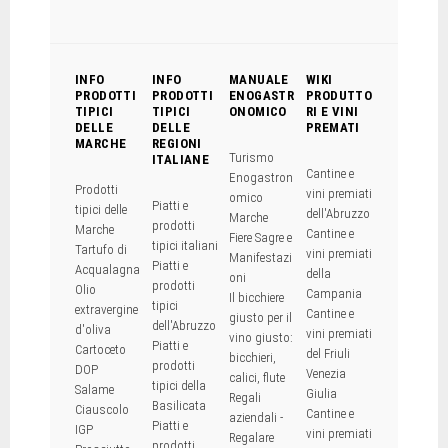
INFO
INFO
MANUALE
WIKI
PRODOTTI
PRODOTTI
ENOGASTR
PRODUTTO
TIPICI
TIPICI
ONOMICO
RI E VINI
DELLE
DELLE
PREMATI
MARCHE
REGIONI
Turismo
ITALIANE
Cantine e
Enogastron
Prodotti
vini premiati
omico
Piatti e
tipici delle
dell'Abruzzo
Marche
prodotti
Marche
Cantine e
Fiere Sagre e
tipici italiani
Tartufo di
vini premiati
Manifestazi
Piatti e
Acqualagna
della
oni
prodotti
Olio
Campania
Il bicchiere
tipici
extravergine
Cantine e
giusto per il
dell'Abruzzo
d'oliva
vini premiati
vino giusto:
Piatti e
Cartoceto
del Friuli
bicchieri,
prodotti
DOP
Venezia
calici, flute
tipici della
Salame
Giulia
Regali
Basilicata
Ciauscolo
Cantine e
aziendali -
Piatti e
IGP
vini premiati
Regalare
prodotti