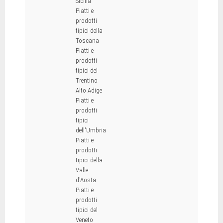
Sicilia
Piatti e
prodotti
tipici della
Toscana
Piatti e
prodotti
tipici del
Trentino
Alto Adige
Piatti e
prodotti
tipici
dell'Umbria
Piatti e
prodotti
tipici della
Valle
d'Aosta
Piatti e
prodotti
tipici del
Veneto