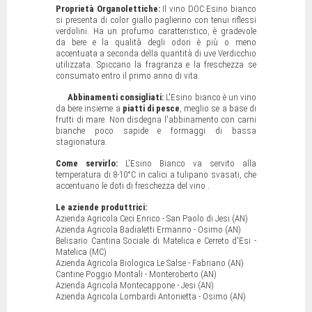
Proprietà Organolettiche:
Il vino DOC Esino bianco
si presenta di color giallo paglierino con tenui riflessi
verdolini. Ha un profumo caratteristico, è gradevole
da bere e la qualità degli odori è più o meno
accentuata a seconda della quantità di uve Verdicchio
utilizzata. Spiccano la fragranza e la freschezza se
consumato entro il primo anno di vita.
Abbinamenti consigliati:
L'Esino bianco è un vino
da bere insieme a
piatti di pesce
, meglio se a base di
frutti di mare. Non disdegna l'abbinamento con carni
bianche poco sapide e formaggi di bassa
stagionatura.
Come servirlo:
L'Esino Bianco va servito alla
temperatura di 8-10°C in calici a tulipano svasati, che
accentuano le doti di freschezza del vino .
Le aziende produttrici:
Azienda Agricola Ceci Enrico - San Paolo di Jesi (AN)
Azienda Agricola Badialetti Ermanno - Osimo (AN)
Belisario Cantina Sociale di Matelica e Cerreto d'Esi -
Matelica (MC)
Azienda Agricola Biologica Le Salse - Fabriano (AN)
Cantine Poggio Montali - Monteroberto (AN)
Azienda Agricola Montecappone - Jesi (AN)
Azienda Agricola Lombardi Antonietta - Osimo (AN)