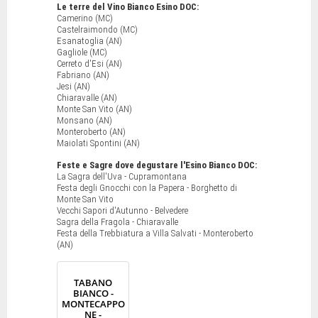
Le terre del Vino Bianco Esino DOC:
Camerino (MC)
Castelraimondo (MC)
Esanatoglia (AN)
Gagliole (MC)
Cerreto d'Esi (AN)
Fabriano (AN)
Jesi (AN)
Chiaravalle (AN)
Monte San Vito (AN)
Monsano (AN)
Monteroberto (AN)
Maiolati Spontini (AN)
Feste e Sagre dove degustare l'Esino Bianco DOC:
La Sagra dell'Uva - Cupramontana
Festa degli Gnocchi con la Papera - Borghetto di
Monte San Vito
Vecchi Sapori d'Autunno - Belvedere
Sagra della Fragola - Chiaravalle
Festa della Trebbiatura a Villa Salvati - Monteroberto
(AN)
TABANO
BIANCO -
MONTECAPPO
NE -