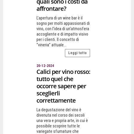
quali sono i costi da
affrontare?
L’apertura di un wine bar è il
sogno per molti appassionati di
vino, con l’idea di un’atmosfera
accogliente e di impatto visivo
per i clienti. Il concetto di
“vineria” attuale...
Leggi tutto
20-12-2024
Calici per vino rosso:
tutto quel che
occorre sapere per
sceglierli
correttamente
La degustazione del vino è
divenuta nel corso dei secoli
una vera e propria arte, in cui è
possibile scoprire tutte le
variegate sfumature che