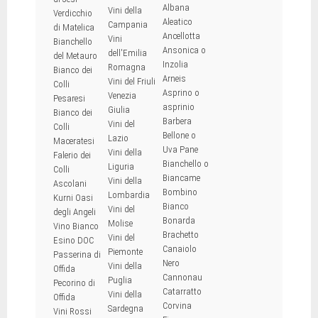
Albana
Vini della
Verdicchio
Aleatico
Campania
di Matelica
Ancellotta
Vini
Bianchello
Ansonica o
dell'Emilia
del Metauro
Inzolia
Romagna
Bianco dei
Arneis
Vini del Friuli
Colli
Asprino o
Venezia
Pesaresi
asprinio
Giulia
Bianco dei
Barbera
Vini del
Colli
Bellone o
Lazio
Maceratesi
Uva Pane
Vini della
Falerio dei
Bianchello o
Liguria
Colli
Biancame
Vini della
Ascolani
Bombino
Lombardia
Kurni Oasi
Bianco
Vini del
degli Angeli
Bonarda
Molise
Vino Bianco
Brachetto
Vini del
Esino DOC
Canaiolo
Piemonte
Passerina di
Nero
Vini della
Offida
Cannonau
Puglia
Pecorino di
Catarratto
Vini della
Offida
Corvina
Sardegna
Vini Rossi