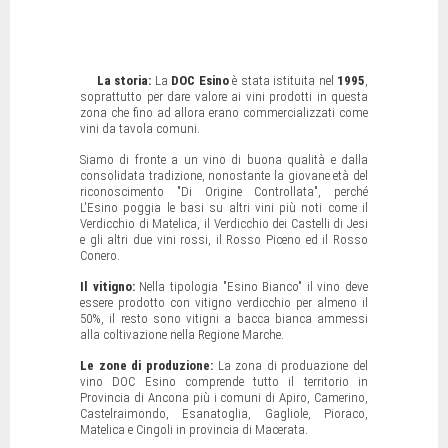
La storia:
La
DOC Esino
è stata istituita nel
1995
,
soprattutto per dare valore ai vini prodotti in questa
zona che fino ad allora erano commercializzati come
vini da tavola comuni.
Siamo di fronte a un vino di buona qualità e dalla
consolidata tradizione, nonostante la giovane età del
riconoscimento "Di Origine Controllata", perché
L'Esino poggia le basi su altri vini più noti come il
Verdicchio di Matelica, il Verdicchio dei Castelli di Jesi
e gli altri due vini rossi, il Rosso Piceno ed il Rosso
Conero.
Il vitigno:
Nella tipologia "Esino Bianco" il vino deve
essere prodotto con vitigno verdicchio per almeno il
50%, il resto sono vitigni a bacca bianca ammessi
alla coltivazione nella Regione Marche.
Le zone di produzione:
La zona di produazione del
vino DOC Esino comprende tutto il territorio in
Provincia di Ancona più i comuni di Apiro, Camerino,
Castelraimondo, Esanatoglia, Gagliole, Pioraco,
Matelica e Cingoli in provincia di Macerata.