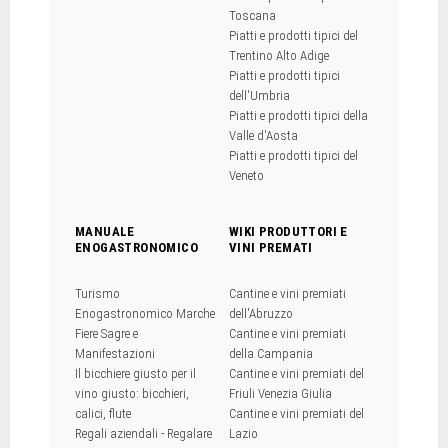
Toscana
Piatti e prodotti tipici del
Trentino Alto Adige
Piatti e prodotti tipici
dell'Umbria
Piatti e prodotti tipici della
Valle d'Aosta
Piatti e prodotti tipici del
Veneto
MANUALE
WIKI PRODUTTORI E
ENOGASTRONOMICO
VINI PREMATI
Turismo
Cantine e vini premiati
Enogastronomico Marche
dell'Abruzzo
Fiere Sagre e
Cantine e vini premiati
Manifestazioni
della Campania
Il bicchiere giusto per il
Cantine e vini premiati del
vino giusto: bicchieri,
Friuli Venezia Giulia
calici, flute
Cantine e vini premiati del
Regali aziendali - Regalare
Lazio