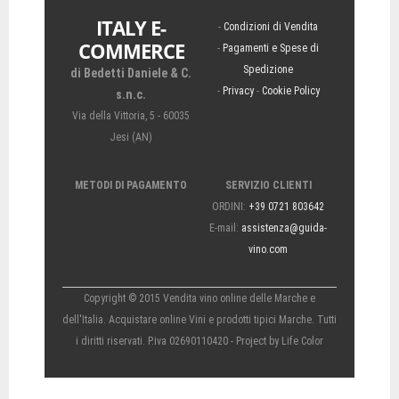
ITALY E-
-
Condizioni di Vendita
COMMERCE
-
Pagamenti e Spese di
Spedizione
di Bedetti Daniele & C.
-
Privacy
-
Cookie Policy
s.n.c.
Via della Vittoria, 5 - 60035
Jesi (AN)
METODI DI PAGAMENTO
SERVIZIO CLIENTI
ORDINI:
+39 0721 803642
E-mail:
assistenza@guida-
vino.com
Copyright © 2015 Vendita vino online delle Marche e
dell'Italia. Acquistare online Vini e prodotti tipici Marche. Tutti
i diritti riservati. P.iva 02690110420 - Project by
Life Color