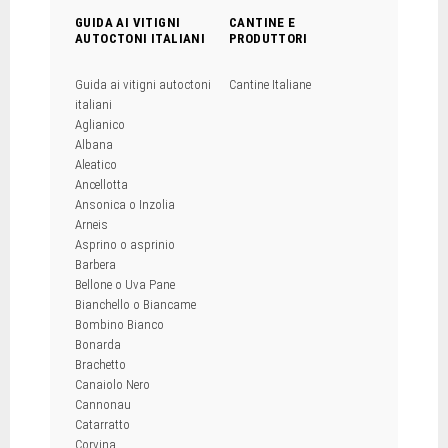
GUIDA AI VITIGNI
CANTINE E
AUTOCTONI ITALIANI
PRODUTTORI
Guida ai vitigni autoctoni
Cantine Italiane
italiani
Aglianico
Albana
Aleatico
Ancellotta
Ansonica o Inzolia
Arneis
Asprino o asprinio
Barbera
Bellone o Uva Pane
Bianchello o Biancame
Bombino Bianco
Bonarda
Brachetto
Canaiolo Nero
Cannonau
Catarratto
Corvina