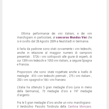
Ottima performance dei vini italiani, e dei vini
marchigiani in particolare, al
concorso Mundus Vini
che
si è svolto dal 28 Agosto 2009 a Neutstadt in Germania.
A farla da padrone sono stati ovviamente i vini tedeschi,
anche in relazione al maggior numero di campioni
presentati : 5726 i vini sottoposti alle giurie di esperti, di
cui 1359 vini tedeschi e 1053 vini italiani, a seguire Spagna
e Francia.
Proporzioni che sono state rispettate anche a livello di
medaglie : 410 i vini tedeschi premiati , 275 i vini italiani ,
250 i vini spagnoli e 166 i vini francesi.
L'italia ha ottenuto 5 gran medaglie d'oro (una in meno
della Germania), 73 medaglie d'oro e 197 medaglie
d'argento.
Fra le 5 gran medaglie d'oro anche un vino marchigiano :
il Verdicchio Passito Tordiruta della
Cantina Moncaro
.