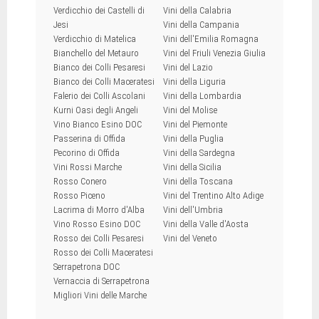
Verdicchio dei Castelli di
Vini della Calabria
Jesi
Vini della Campania
Verdicchio di Matelica
Vini dell'Emilia Romagna
Bianchello del Metauro
Vini del Friuli Venezia Giulia
Bianco dei Colli Pesaresi
Vini del Lazio
Bianco dei Colli Maceratesi
Vini della Liguria
Falerio dei Colli Ascolani
Vini della Lombardia
Kurni Oasi degli Angeli
Vini del Molise
Vino Bianco Esino DOC
Vini del Piemonte
Passerina di Offida
Vini della Puglia
Pecorino di Offida
Vini della Sardegna
Vini Rossi Marche
Vini della Sicilia
Rosso Conero
Vini della Toscana
Rosso Piceno
Vini del Trentino Alto Adige
Lacrima di Morro d'Alba
Vini dell'Umbria
Vino Rosso Esino DOC
Vini della Valle d'Aosta
Rosso dei Colli Pesaresi
Vini del Veneto
Rosso dei Colli Maceratesi
Serrapetrona DOC
Vernaccia di Serrapetrona
Migliori Vini delle Marche