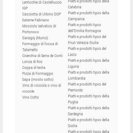
Piatti e prodotti tipici della
Lenticchie di Castelluccio
Calabria
IGP
Piatti e prodotti tipici della
Casciotta di Urbino DOP
Campania
Salame Fabriano
Piatti e prodotti tipici
Mosciolo selvatico di
dell'Emilia Romagna
Portonovo
Piatti e prodotti tipici del
Garagoj (Murici)
Friuli Venezia Giulia
Formaggio di fossa di
Piatti e prodotti tipici del
Talamello
Lazio
Cicerchia di Serra de Conti
Piatti e prodotti tipici della
Lonza di fico
Liguria
Coppa di testa
Piatti e prodotti tipici della
Pizza di Formaggio
Lombardia
Sapa (mosto cotto)
Piatti e prodotti tipici del
Vino di visciola o vino di
Piemonte
visciole
Piatti e prodotti tipici della
Vino Cotto
Puglia
Piatti e prodotti tipici della
Sardegna
Piatti e prodotti tipici della
Sicilia
Piatti e prodotti tipici della