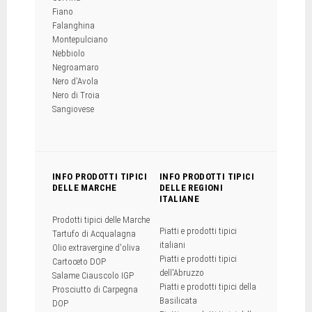
Fiano
Falanghina
Montepulciano
Nebbiolo
Negroamaro
Nero d'Avola
Nero di Troia
Sangiovese
INFO PRODOTTI TIPICI
INFO PRODOTTI TIPICI
DELLE MARCHE
DELLE REGIONI
ITALIANE
Prodotti tipici delle Marche
Piatti e prodotti tipici
Tartufo di Acqualagna
italiani
Olio extravergine d'oliva
Piatti e prodotti tipici
Cartoceto DOP
dell'Abruzzo
Salame Ciauscolo IGP
Piatti e prodotti tipici della
Prosciutto di Carpegna
Basilicata
DOP