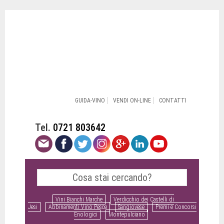
GUIDA-VINO
VENDI ON-LINE
CONTATTI
Tel.
0721 803642
Vini Bianchi Marche
Verdicchio dei Castelli di
Jesi
Abbinamenti Vino Pesce
Sangiovese
Premi e Concorsi
Enologici
Montepulciano