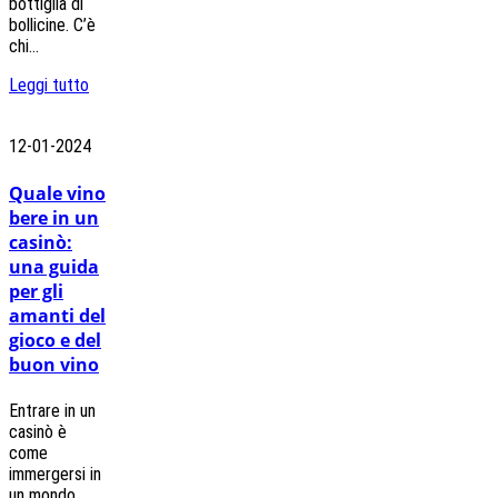
bottiglia di
bollicine. C’è
chi...
Leggi tutto
12-01-2024
Quale vino
bere in un
casinò:
una guida
per gli
amanti del
gioco e del
buon vino
Entrare in un
casinò è
come
immergersi in
un mondo