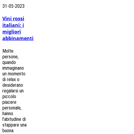
31-05-2023
Vini rossi
italiani: i
migliori
abbinamenti
Molte
persone,
quando
immaginano
un momento
di relax o
desiderano
regalarsi un
piccolo
piacere
personale,
hanno
l'abitudine di
stappare una
buona