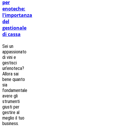
per
enoteche:
l'importanza
del
gestionale
di cassa
Sei un
appassionato
di vini e
gestisci
un'enoteca?
Allora sai
bene quanto
sia
fondamentale
avere gli
strumenti
giusti per
gestire al
meglio il tuo
business.