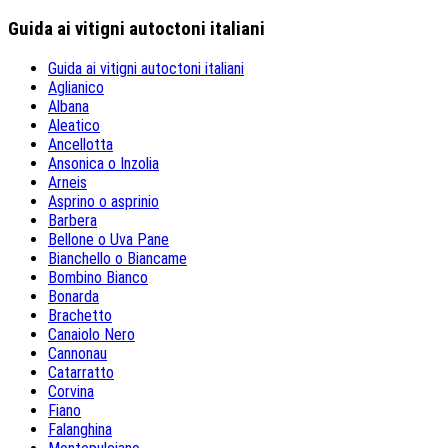
Guida ai vitigni autoctoni italiani
Guida ai vitigni autoctoni italiani
Aglianico
Albana
Aleatico
Ancellotta
Ansonica o Inzolia
Arneis
Asprino o asprinio
Barbera
Bellone o Uva Pane
Bianchello o Biancame
Bombino Bianco
Bonarda
Brachetto
Canaiolo Nero
Cannonau
Catarratto
Corvina
Fiano
Falanghina