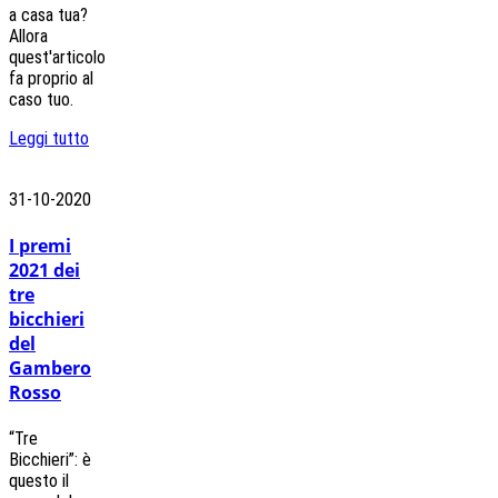
a casa tua?
Allora
quest'articolo
fa proprio al
caso tuo.
Leggi tutto
31-10-2020
I premi
2021 dei
tre
bicchieri
del
Gambero
Rosso
“Tre
Bicchieri”: è
questo il