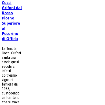
Cocci
Grifoni dal
Rosso
Piceno
Superiore
al
Pecorino
di Offida
La Tenuta
Cocci Grifoni
vanta una
storia quasi
secolare,
infatti
coltiviamo
vigne di
famiglia dal
1933,
custodendo
un territorio
che si trova