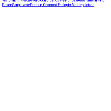
Vini Bianchi Marche
Verdicchio dei Castelli di Jesi
Abbinamenti Vino
Pesce
Sangiovese
Premi e Concorsi Enologici
Montepulciano