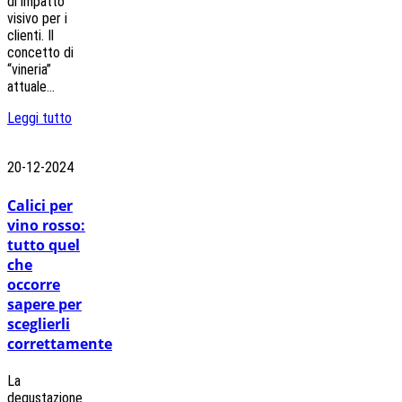
di impatto
visivo per i
clienti. Il
concetto di
“vineria”
attuale...
Leggi tutto
20-12-2024
Calici per
vino rosso:
tutto quel
che
occorre
sapere per
sceglierli
correttamente
La
degustazione