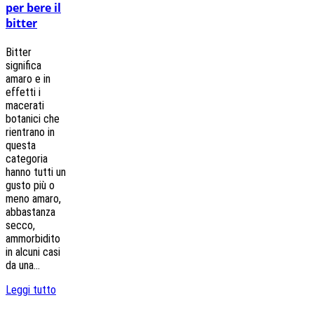
per bere il
bitter
Bitter
significa
amaro e in
effetti i
macerati
botanici che
rientrano in
questa
categoria
hanno tutti un
gusto più o
meno amaro,
abbastanza
secco,
ammorbidito
in alcuni casi
da una...
Leggi tutto