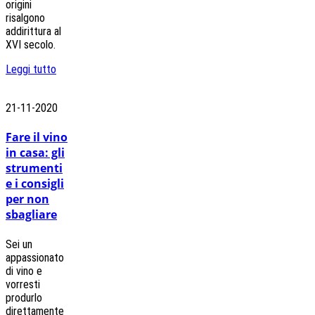
origini
risalgono
addirittura al
XVI secolo.
Leggi tutto
21-11-2020
Fare il vino
in casa: gli
strumenti
e i consigli
per non
sbagliare
Sei un
appassionato
di vino e
vorresti
produrlo
direttamente