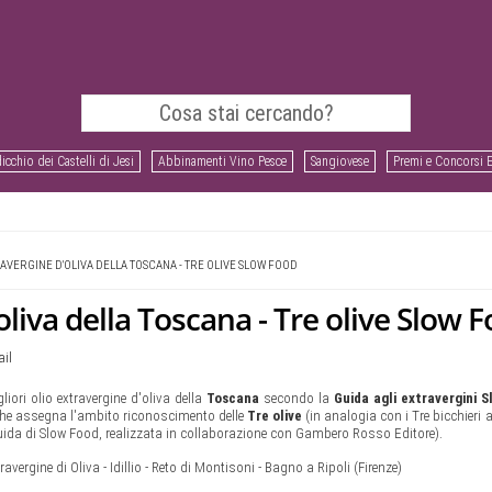
icchio dei Castelli di Jesi
Abbinamenti Vino Pesce
Sangiovese
Premi e Concorsi 
RAVERGINE D'OLIVA DELLA TOSCANA - TRE OLIVE SLOW FOOD
'oliva della Toscana - Tre olive Slow 
il
gliori olio extravergine d'oliva della
Toscana
secondo la
Guida agli extravergini
S
che assegna l'ambito riconoscimento delle
Tre olive
(in analogia con i Tre bicchieri
uida di Slow Food, realizzata in collaborazione con Gambero Rosso Editore).
ravergine di Oliva - Idillio - Reto di Montisoni - Bagno a Ripoli (Firenze)