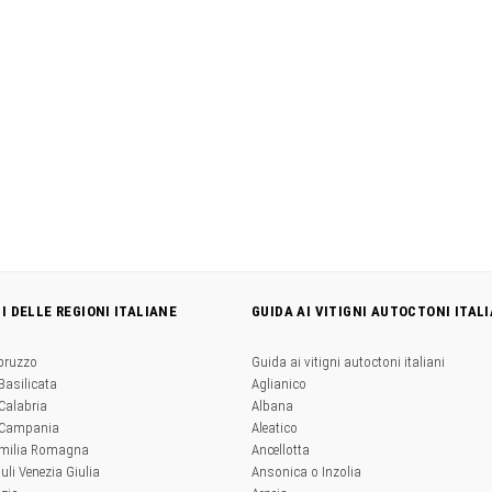
NI DELLE REGIONI ITALIANE
GUIDA AI VITIGNI AUTOCTONI ITALI
Abruzzo
Guida ai vitigni autoctoni italiani
 Basilicata
Aglianico
 Calabria
Albana
a Campania
Aleatico
'Emilia Romagna
Ancellotta
iuli Venezia Giulia
Ansonica o Inzolia