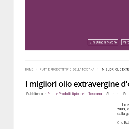
Vini Bianchi Marche
Verd
Prev
Next
HOME
/
PIATTI E PRODOTTI TIPICI DELLA TOSCANA
/
I MIGLIORI OLIO EXT
I migliori olio extravergine d
Pubblicato in
Piatti e Prodotti tipici della Toscana
Stampa
Ema
I mi
2009
, 
dalla g
Olio Ext