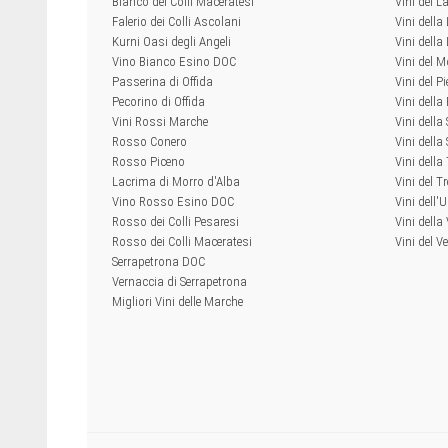
Bianco dei Colli Maceratesi
Vini del L
Falerio dei Colli Ascolani
Vini della
Kurni Oasi degli Angeli
Vini dell
Vino Bianco Esino DOC
Vini del M
Passerina di Offida
Vini del P
Pecorino di Offida
Vini della
Vini Rossi Marche
Vini della
Rosso Conero
Vini della 
Rosso Piceno
Vini dell
Lacrima di Morro d'Alba
Vini del T
Vino Rosso Esino DOC
Vini dell'
Rosso dei Colli Pesaresi
Vini della
Rosso dei Colli Maceratesi
Vini del V
Serrapetrona DOC
Vernaccia di Serrapetrona
Migliori Vini delle Marche