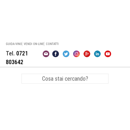
GUIDA-VINO
VENDI ON-LINE
CONTATTI
Tel.
0721
803642
Vini Bianchi Marche
Verdicchio dei Castelli di Jesi
Abbinamenti Vino
Pesce
Sangiovese
Premi e Concorsi Enologici
Montepulciano