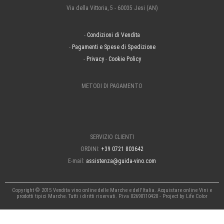
Via della Vittoria, 5 - 60035 Jesi (AN)
-
Condizioni di Vendita
-
Pagamenti e Spese di Spedizione
-
Privacy
-
Cookie Policy
METODI DI PAGAMENTO
SERVIZIO CLIENTI
ORDINI:
+39 0721 803642
E-mail:
assistenza@guida-vino.com
Copyright © 2015 Vendita vino online delle Marche e dell'Italia. Acquistare online Vini e
prodotti tipici Marche. Tutti i diritti riservati. P.iva 02690110420 - Project by
Life Color