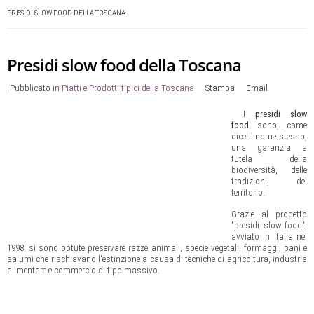
PRESIDI SLOW FOOD DELLA TOSCANA
Presidi slow food della Toscana
Pubblicato in
Piatti e Prodotti tipici della Toscana
Stampa
Email
I
presidi slow
food
sono, come
dice il nome stesso,
una garanzia a
tutela della
biodiversità, delle
tradizioni, del
territorio.
Grazie al progetto
"presidi slow food",
avviato in Italia nel
1998, si sono potute preservare razze animali, specie vegetali, formaggi, pani e
salumi che rischiavano l'estinzione a causa di tecniche di agricoltura, industria
alimentare e commercio di tipo massivo.