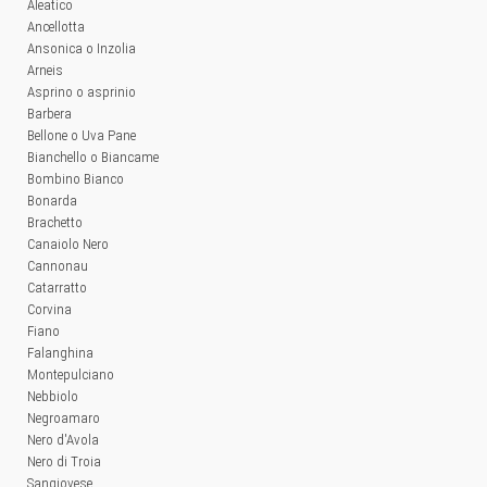
Aleatico
Ancellotta
Ansonica o Inzolia
Arneis
Asprino o asprinio
Barbera
Bellone o Uva Pane
Bianchello o Biancame
Bombino Bianco
Bonarda
Brachetto
Canaiolo Nero
Cannonau
Catarratto
Corvina
Fiano
Falanghina
Montepulciano
Nebbiolo
Negroamaro
Nero d'Avola
Nero di Troia
Sangiovese