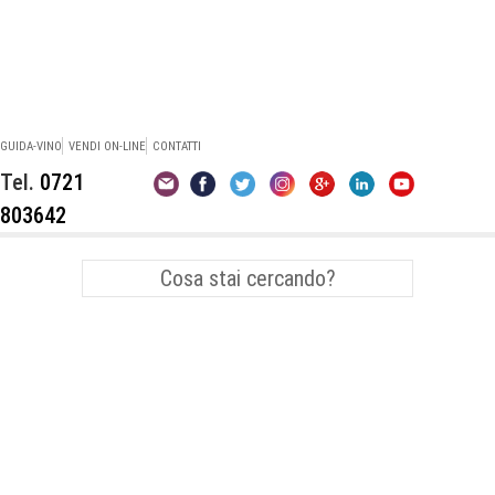
GUIDA-VINO
VENDI ON-LINE
CONTATTI
Tel.
0721
803642
Vini Bianchi Marche
Verdicchio dei Castelli di Jesi
Abbinamenti Vino
Pesce
Sangiovese
Premi e Concorsi Enologici
Montepulciano