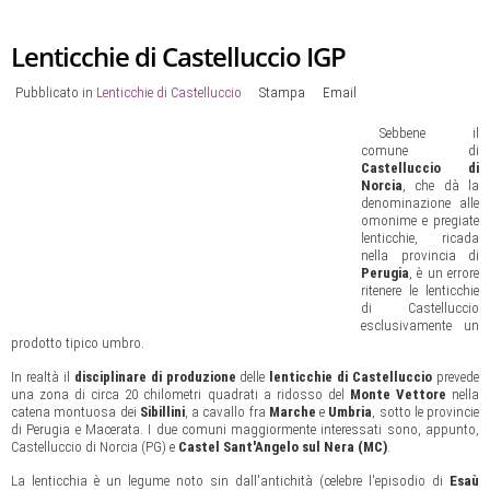
Lenticchie di Castelluccio IGP
Pubblicato in
Lenticchie di Castelluccio
Stampa
Email
Sebbene il
comune di
Castelluccio di
Norcia
, che dà la
denominazione alle
omonime e pregiate
lenticchie, ricada
nella provincia di
Perugia
, è un errore
ritenere le lenticchie
di Castelluccio
esclusivamente un
prodotto tipico umbro.
In realtà il
disciplinare di produzione
delle
lenticchie di Castelluccio
prevede
una zona di circa 20 chilometri quadrati a ridosso del
Monte Vettore
nella
catena montuosa dei
Sibillini
, a cavallo fra
Marche
e
Umbria
, sotto le provincie
di Perugia e Macerata. I due comuni maggiormente interessati sono, appunto,
Castelluccio di Norcia (PG) e
Castel Sant'Angelo sul Nera (MC)
.
La lenticchia è un legume noto sin dall'antichità (celebre l'episodio di
Esaù