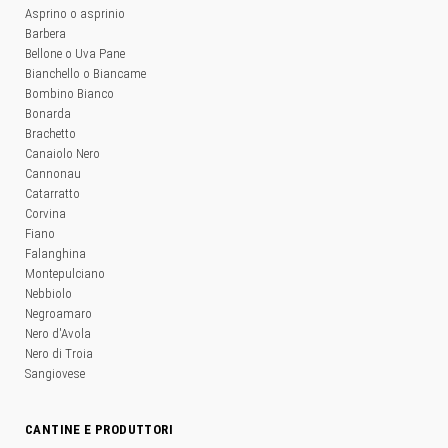
Asprino o asprinio
Barbera
Bellone o Uva Pane
Bianchello o Biancame
Bombino Bianco
Bonarda
Brachetto
Canaiolo Nero
Cannonau
Catarratto
Corvina
Fiano
Falanghina
Montepulciano
Nebbiolo
Negroamaro
Nero d'Avola
Nero di Troia
Sangiovese
CANTINE E PRODUTTORI