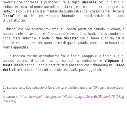
morente che concesse la primogenitura al figlio
Giacobbe
per un piatto di
lenticchie), nota col nome scientifico di
Lens
(Lens culinaria per distinguere la
lenticchia coltivata ad usi alimentari da quella selvatica), che richiama il termine
"lenta"
con cui le lenticchie vengono chiamate in forma dialettale nell'altipiano
di Castelluccio.
I chicchi che solitamente troviamo sui nostri piatti nel periodo invernale, e
specialmente a cavallo del Capodanno (celebre è la tradizione secondo cui
consumare lenticchie la notte di
San Silvestro
sia di buon auspicio per le
finanze dell'anno a venire), sono i semi di questa pianta, contenuti in baccelli di
forma appiattita.
La fioritura avviene generalmente fra la fine di Maggio e la fine di Luglio,
periodo durante il quale i campi coltivati a lenticchie nell'
altipiano di
Castelluccio
danno luogo a caratteristici paesaggi che richiamano nel
Parco
dei Sibillini
i turisti più attenti a queste peculiarità paesaggistiche.
La Lenticchia di Castelluccio di Norcia è un prodotto a marchio IGP (qui il disciplinare
di
produzione:
https://www.politicheagricole.it/flex/cm/pages/ServeBLOB.php/L/IT/IDPag
ina/3343
)