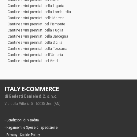
Cantine e vini premiati della Liguria
Cantine e vini premiati della Lombardia
Cantine e vini premiati delle Marche
Cantine e vini premiati del Piemonte
Cantine e vini premiati della Puglia
Cantine e vini premiati della Sardegna
Cantine e vini premiati della Sicilia
Cantine e vini premiati della Toscana
Cantine e vini premiati dell'Umbria
Cantine e vini premiati del Veneto
ITALY E-COMMERCE
di Bedetti Daniele & C. s.n.c.
Via della Vittoria, 5 - 60035 Jesi (AN)
-
Condizioni di Vendita
-
Pagamenti e Spese di Spedizione
-
Privacy
-
Cookie Policy