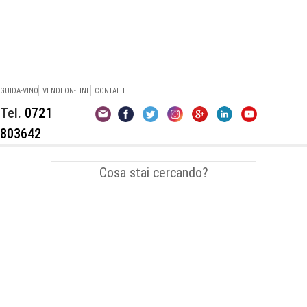
GUIDA-VINO
VENDI ON-LINE
CONTATTI
Tel.
0721
803642
Vini Bianchi Marche
Verdicchio dei Castelli di Jesi
Abbinamenti Vino
Pesce
Sangiovese
Premi e Concorsi Enologici
Montepulciano