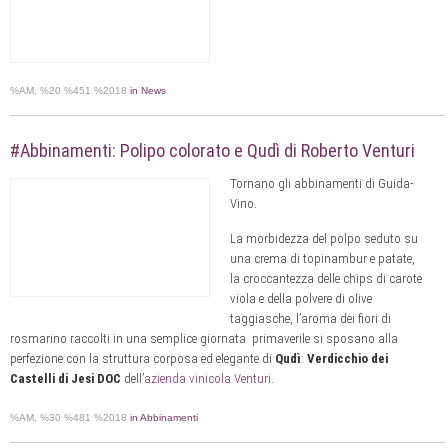
%AM, %20 %451 %2018
in News
#Abbinamenti: Polipo colorato e Qudì di Roberto Venturi
Tornano gli abbinamenti di Guida-
Vino.
La morbidezza del polpo seduto su
una crema di topinambur e patate,
la croccantezza delle chips di carote
viola e della polvere di olive
taggiasche, l’aroma dei fiori di
rosmarino raccolti in una semplice giornata primaverile si sposano alla
perfezione con la struttura corposa ed elegante di
Qudì
:
Verdicchio dei
Castelli di Jesi DOC
dell’
azienda vinicola Venturi.
%AM, %30 %481 %2018
in Abbinamenti