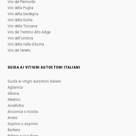
Vini del Piemonte
Vini della Puglia
Vini della Sardegna
Vini della Sicilia
Vini della Toscana
Vini del Trentino Alto Adige
Vini dell'Umbria
Vini della Valle d'Aosta
Vini del Veneto
GUIDA AI VITIGNI AUTOCTONI ITALIANI
Guida ai vitigni autoctoni italiani
Aglianico
Albana
Aleatico
Ancellotta
Ansonica o Inzolia
Arneis
Asprino o asprinio
Barbera
Bellone o Uva Pane