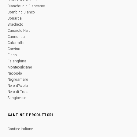
Bianchello o Biancame
Bombino Bianco
Bonarda
Brachetto
Canaiolo Nero
Cannonau
Catarratto
Corvina
Fiano
Falanghina
Montepulciano
Nebbiolo
Negroamaro
Nero d'Avola
Nero di Troia
Sangiovese
CANTINE E PRODUTTORI
Cantine Italiane