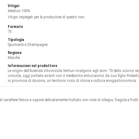
Vitigni
Aleatico 100%
Vitigni impiegati per la produzione di questo vino
Formato
75
Tipologia
Spumanti e Champagne
Regione
Marche
Informazioni sul produttore
Le origini dell'Azienda Vitivinicola Venturi risalgono agli anni '70 dello scorso s
vinicola, oggi portata avanti con il medesimo entusiasmo da suo figlio Roberto 
in provincia di Ancona, un territorio ricco di storia e cultura enogastronomica.
l carattere fresco e sapore delicatamente fruttato con note di ciliegia, fragola e frut