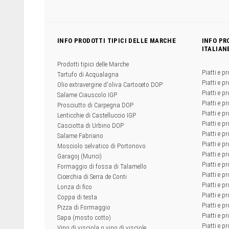
INFO PRODOTTI TIPICI DELLE MARCHE
INFO PR
ITALIAN
Prodotti tipici delle Marche
Piatti e pr
Tartufo di Acqualagna
Piatti e pr
Olio extravergine d'oliva Cartoceto DOP
Piatti e pr
Salame Ciauscolo IGP
Piatti e pr
Prosciutto di Carpegna DOP
Piatti e p
Lenticchie di Castelluccio IGP
Piatti e p
Casciotta di Urbino DOP
Piatti e pr
Salame Fabriano
Piatti e pr
Mosciolo selvatico di Portonovo
Piatti e pr
Garagoj (Murici)
Piatti e p
Formaggio di fossa di Talamello
Piatti e p
Cicerchia di Serra de Conti
Piatti e pr
Lonza di fico
Piatti e p
Coppa di testa
Piatti e pr
Pizza di Formaggio
Piatti e p
Sapa (mosto cotto)
Piatti e pr
Vino di visciola o vino di visciole