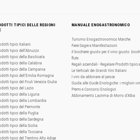
ODOTTI TIPICI DELLE REGIONI
MANUALE ENOGASTRONOMICO
E
Turismo Enogastronomico Marche
odotti tipici italiani
Fiere Sagre e Manifestazioni
odotti tipici dell'Abruzzo
Il bicchiere giusto per il vino giusto: bicchi
odotti tipici della Basilicata
flute
odotti tipici della Calabria
Regali aziendali - Regalare Prodotti tipici 
rodotti tipici della Campania
Le Verticali dei Grandi Vini Italiani
rodotti tipici dell'Emilia Romagna
I vini da abbinare al pesce
odotti tipici del Friuli Venezia Giulia
Guida alle Guide Enologiche: i migliori vini
odotti tipici del Lazio
Premi e Concorsi Enologici
odotti tipici della Liguria
Abbinamento Lacrima di Morro d'Alba
rodotti tipici della Lombardia
rodotti tipici del Piemonte
odotti tipici della Puglia
rodotti tipici della Sardegna
odotti tipici della Sicilia
rodotti tipici della Toscana
odotti tipici del Trentino Alto Adige