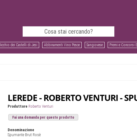
icchio dei Castelli di Jesi
Abbinamenti Vino Pesce
Sangiovese
Premi e Concorsi 
LEREDE - ROBERTO VENTURI - S
Produttore
Roberto Venturi
Fai una domanda per questo prodotto
Denominazione
Spumante Brut Rosè