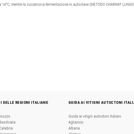
 a 14°C, mentre la successiva fermentazione in autoclave (METODO CHARMAT LUNGO) pe
NI DELLE REGIONI ITALIANE
GUIDA AI VITIGNI AUTOCTONI ITALI
Abruzzo
Guida ai vitigni autoctoni italiani
 Basilicata
Aglianico
 Calabria
Albana