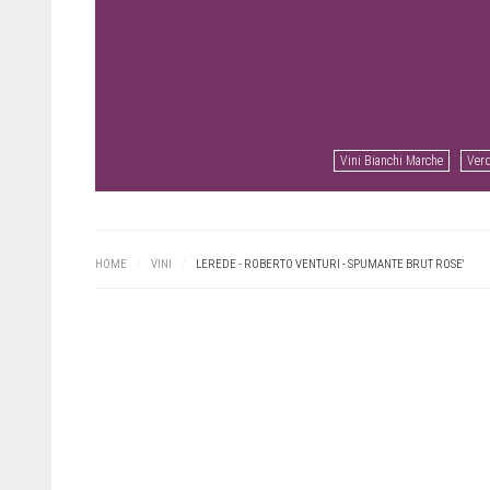
Vini Bianchi Marche
Verd
HOME
/
VINI
/
LEREDE - ROBERTO VENTURI - SPUMANTE BRUT ROSE'