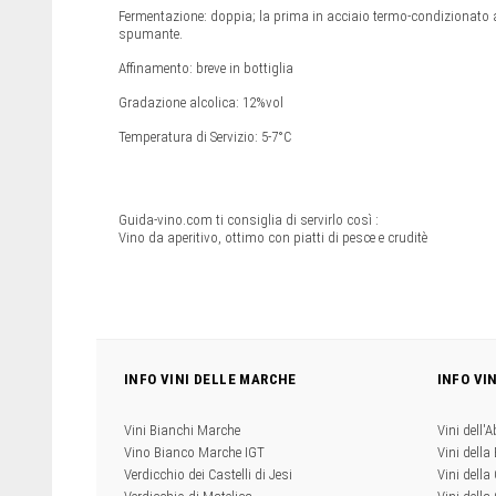
Fermentazione: doppia; la prima in acciaio termo-condizionato
spumante.
Affinamento: breve in bottiglia
Gradazione alcolica: 12%vol
Temperatura di Servizio: 5-7°C
Guida-vino.com ti consiglia di servirlo così :
Vino da aperitivo, ottimo con piatti di pesce e cruditè
INFO VINI DELLE MARCHE
INFO VI
Vini Bianchi Marche
Vini dell'
Vino Bianco Marche IGT
Vini della
Verdicchio dei Castelli di Jesi
Vini della