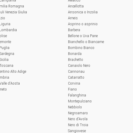
a Campania
Aleatico
'Emilia Romagna
Ancellotta
iuli Venezia Giulia
Ansonica o Inzolia
azio
Arneis
 Liguria
Asprino o asprinio
a Lombardia
Barbera
olise
Bellone o Uva Pane
iemonte
Bianchello o Biancame
 Puglia
Bombino Bianco
 Sardegna
Bonarda
Sicilia
Brachetto
a Toscana
Canaiolo Nero
rentino Alto Adige
Cannonau
Umbria
Catarratto
 Valle d'Aosta
Corvina
eneto
Fiano
Falanghina
Montepulciano
Nebbiolo
Negroamaro
Nero d'Avola
Nero di Troia
Sangiovese