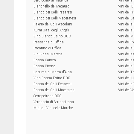
Verdicchio di Matelica
Vini dell
Bianchello del Metauro
Vini dell
Bianco dei Colli Pesaresi
Vini del Fr
Bianco dei Colli Maceratesi
Vini del L
Falerio dei Colli Ascolani
Vini della
Kurni Oasi degli Angeli
Vini dell
Vino Bianco Esino DOC
Vini del M
Passerina di Offida
Vini del P
Pecorino di Offida
Vini della
Vini Rossi Marche
Vini della
Rosso Conero
Vini della 
Rosso Piceno
Vini dell
Lacrima di Morro d'Alba
Vini del T
Vino Rosso Esino DOC
Vini dell'
Rosso dei Colli Pesaresi
Vini della
Rosso dei Colli Maceratesi
Vini del V
Serrapetrona DOC
Vernaccia di Serrapetrona
Migliori Vini delle Marche