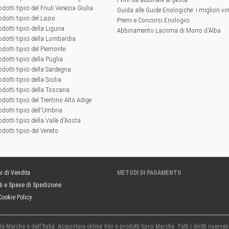
odotti tipici del Friuli Venezia Giulia
Guida alle Guide Enologiche: i migliori vini
odotti tipici del Lazio
Premi e Concorsi Enologici
odotti tipici della Liguria
Abbinamento Lacrima di Morro d'Alba
rodotti tipici della Lombardia
rodotti tipici del Piemonte
odotti tipici della Puglia
rodotti tipici della Sardegna
odotti tipici della Sicilia
rodotti tipici della Toscana
odotti tipici del Trentino Alto Adige
odotti tipici dell'Umbria
odotti tipici della Valle d'Aosta
odotti tipici del Veneto
i di Vendita
METODI DI PAGAMENTO
i e Spese di Spedizione
Cookie Policy
 Marche e dell'Italia. Acquistare online Vini e prodotti tipici Marche. Tutti i diritti riservat