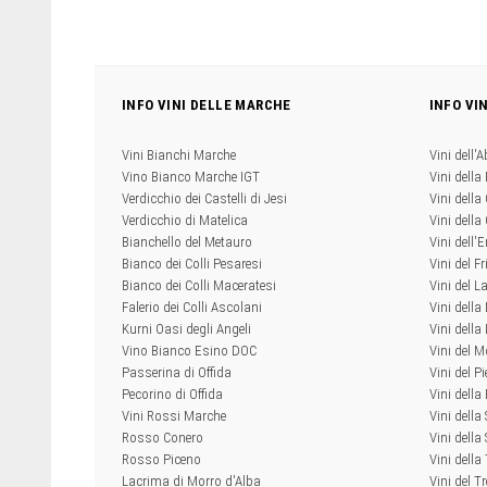
INFO VINI DELLE MARCHE
INFO VI
Vini Bianchi Marche
Vini dell'
Vino Bianco Marche IGT
Vini della
Verdicchio dei Castelli di Jesi
Vini della
Verdicchio di Matelica
Vini dell
Bianchello del Metauro
Vini dell
Bianco dei Colli Pesaresi
Vini del Fr
Bianco dei Colli Maceratesi
Vini del L
Falerio dei Colli Ascolani
Vini della
Kurni Oasi degli Angeli
Vini dell
Vino Bianco Esino DOC
Vini del M
Passerina di Offida
Vini del P
Pecorino di Offida
Vini della
Vini Rossi Marche
Vini della
Rosso Conero
Vini della 
Rosso Piceno
Vini dell
Lacrima di Morro d'Alba
Vini del T