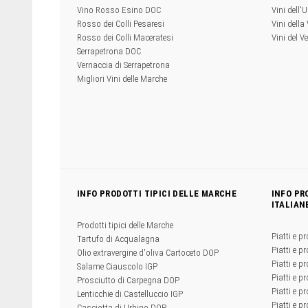
Vino Rosso Esino DOC
Vini dell'
Rosso dei Colli Pesaresi
Vini della
Rosso dei Colli Maceratesi
Vini del V
Serrapetrona DOC
Vernaccia di Serrapetrona
Migliori Vini delle Marche
INFO PRODOTTI TIPICI DELLE MARCHE
INFO PR
ITALIAN
Prodotti tipici delle Marche
Piatti e pr
Tartufo di Acqualagna
Piatti e pr
Olio extravergine d'oliva Cartoceto DOP
Piatti e pr
Salame Ciauscolo IGP
Piatti e pr
Prosciutto di Carpegna DOP
Piatti e p
Lenticchie di Castelluccio IGP
Piatti e p
Casciotta di Urbino DOP