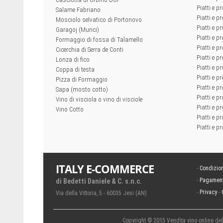
Piatti e pr
Salame Fabriano
Piatti e pr
Mosciolo selvatico di Portonovo
Piatti e pr
Garagoj (Murici)
Piatti e p
Formaggio di fossa di Talamello
Piatti e p
Cicerchia di Serra de Conti
Piatti e pr
Lonza di fico
Piatti e p
Coppa di testa
Piatti e pr
Pizza di Formaggio
Piatti e p
Sapa (mosto cotto)
Piatti e pr
Vino di visciola o vino di visciole
Piatti e pr
Vino Cotto
Piatti e pr
Piatti e pr
ITALY E-COMMERCE
-
Condizion
-
Pagament
di Bedetti Daniele & C. s.n.c.
-
Privacy
-
Via della Vittoria, 5 - 60035 Jesi (AN)
Copyright © 2015 Vendita vino online delle