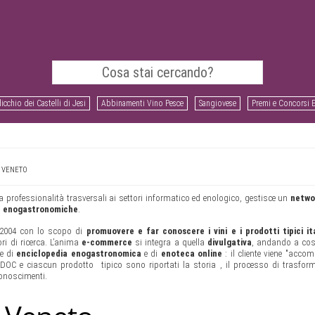
icchio dei Castelli di Jesi
Abbinamenti Vino Pesce
Sangiovese
Premi e Concorsi 
L VENETO
a professionalità trasversali ai settori informatico ed enologico, gestisce un
networ
e enogastronomiche
.
l 2004 con lo scopo di
promuovere e far conoscere i vini e i prodotti tipici ita
ori di ricerca. L’anima
e-commerce
si integra a quella
divulgativa
, andando a cos
te di
enciclopedia enogastronomica
e di
enoteca online
: il cliente viene "acco
DOC e ciascun prodotto tipico sono riportati la storia , il processo di trasfor
iconoscimenti.