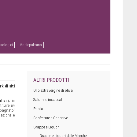
Enologici
Montepulciano
ALTRI PRODOTTI
k di siti
Olio extravergine di oliva
Salumi e insaccati
liani, in
tituire
un
Pasta
mpagnato"
mazione e
Confetture e Conserve
Grappe e Liquori
Grappe e Liquori delle Marche