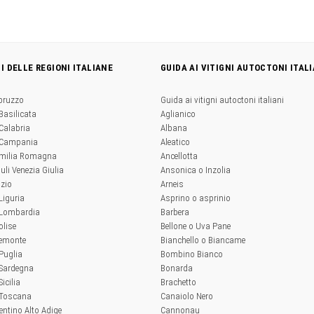
NI DELLE REGIONI ITALIANE
GUIDA AI VITIGNI AUTOCTONI ITALI
Abruzzo
Guida ai vitigni autoctoni italiani
 Basilicata
Aglianico
 Calabria
Albana
a Campania
Aleatico
'Emilia Romagna
Ancellotta
iuli Venezia Giulia
Ansonica o Inzolia
azio
Arneis
 Liguria
Asprino o asprinio
a Lombardia
Barbera
olise
Bellone o Uva Pane
iemonte
Bianchello o Biancame
 Puglia
Bombino Bianco
 Sardegna
Bonarda
Sicilia
Brachetto
a Toscana
Canaiolo Nero
rentino Alto Adige
Cannonau