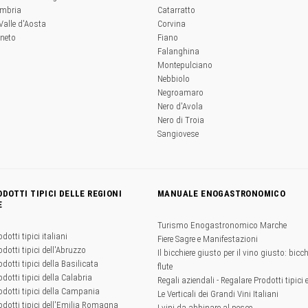
Umbria
Catarratto
 Valle d'Aosta
Corvina
eneto
Fiano
Falanghina
Montepulciano
Nebbiolo
Negroamaro
Nero d'Avola
Nero di Troia
Sangiovese
ODOTTI TIPICI DELLE REGIONI
MANUALE ENOGASTRONOMICO
E
Turismo Enogastronomico Marche
odotti tipici italiani
Fiere Sagre e Manifestazioni
odotti tipici dell'Abruzzo
Il bicchiere giusto per il vino giusto: bicchi
odotti tipici della Basilicata
flute
odotti tipici della Calabria
Regali aziendali - Regalare Prodotti tipici 
rodotti tipici della Campania
Le Verticali dei Grandi Vini Italiani
rodotti tipici dell'Emilia Romagna
I vini da abbinare al pesce