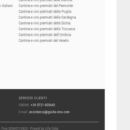
 italiani
Cantine e vini premiati del Piemonte
Cantine e vini premiati della Puglia
Cantine e vini premiati della Sardegna
Cantine e vini premiati della Sicilia
Cantine e vini premiati della Toscana
Cantine e vini premiati dell'Umbria
Cantine e vini premiati del Veneto
SERVIZIO CLIENTI
ORDINI:
+39 0721 803642
E-mail:
assistenza@guida-vino.com
i. P.iva 02690110420 - Project by
Life Color