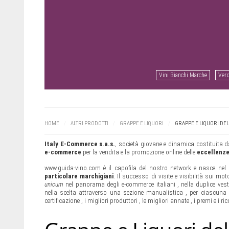
Vini Bianchi Marche
Verd
HOME
/
ALTRI PRODOTTI
/
GRAPPE E LIQUORI
/
GRAPPE E LIQUORI DE
Italy E-Commerce s.a.s.
, società giovane e dinamica costituita d
e-commerce
per la vendita e la promozione online delle
eccellenz
www.guida-vino.com è il capofila del nostro network e nasce ne
particolare marchigiani
. Il successo di visite e visibilità sui mot
unicum
nel panorama degli e-commerce italiani , nella duplice ves
nella scelta attraverso una sezione manualistica , per ciascuna 
certificazione , i migliori produttori , le migliori annate , i premi e i r