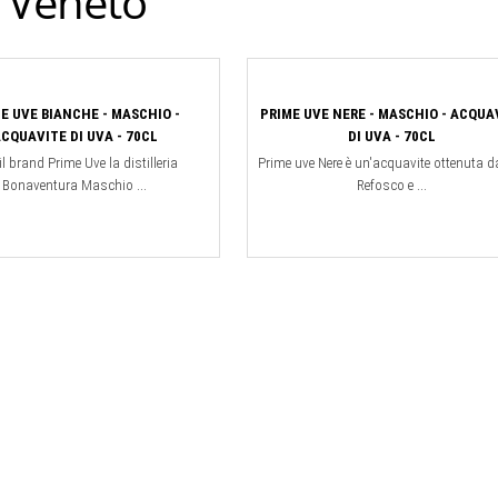
l Veneto
E UVE BIANCHE - MASCHIO -
PRIME UVE NERE - MASCHIO - ACQUA
CQUAVITE DI UVA - 70CL
DI UVA - 70CL
l brand Prime Uve la distilleria
Prime uve Nere è un'acquavite ottenuta d
Bonaventura Maschio ...
Refosco e ...