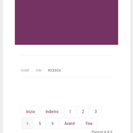
HOME
/
VINI
/
RICERCA
Inizio
Indietro
1
2
3
4
5
6
Avanti
Fine
Pagina 4 di 6