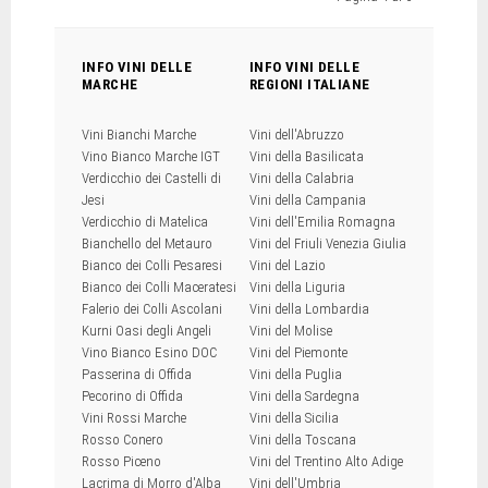
INFO VINI DELLE
INFO VINI DELLE
MARCHE
REGIONI ITALIANE
Vini Bianchi Marche
Vini dell'Abruzzo
Vino Bianco Marche IGT
Vini della Basilicata
Verdicchio dei Castelli di
Vini della Calabria
Jesi
Vini della Campania
Verdicchio di Matelica
Vini dell'Emilia Romagna
Bianchello del Metauro
Vini del Friuli Venezia Giulia
Bianco dei Colli Pesaresi
Vini del Lazio
Bianco dei Colli Maceratesi
Vini della Liguria
Falerio dei Colli Ascolani
Vini della Lombardia
Kurni Oasi degli Angeli
Vini del Molise
Vino Bianco Esino DOC
Vini del Piemonte
Passerina di Offida
Vini della Puglia
Pecorino di Offida
Vini della Sardegna
Vini Rossi Marche
Vini della Sicilia
Rosso Conero
Vini della Toscana
Rosso Piceno
Vini del Trentino Alto Adige
Lacrima di Morro d'Alba
Vini dell'Umbria