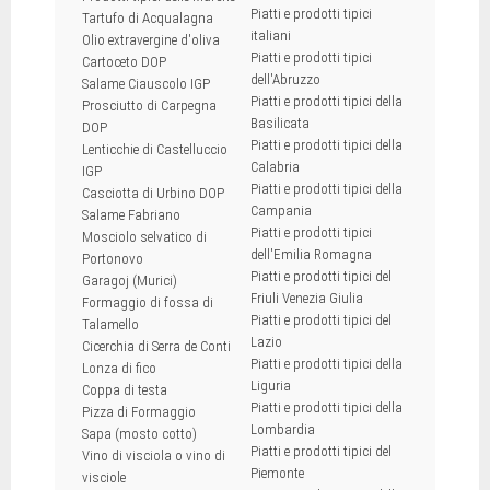
Piatti e prodotti tipici
Tartufo di Acqualagna
italiani
Olio extravergine d'oliva
Piatti e prodotti tipici
Cartoceto DOP
dell'Abruzzo
Salame Ciauscolo IGP
Piatti e prodotti tipici della
Prosciutto di Carpegna
Basilicata
DOP
Piatti e prodotti tipici della
Lenticchie di Castelluccio
Calabria
IGP
Piatti e prodotti tipici della
Casciotta di Urbino DOP
Campania
Salame Fabriano
Piatti e prodotti tipici
Mosciolo selvatico di
dell'Emilia Romagna
Portonovo
Piatti e prodotti tipici del
Garagoj (Murici)
Friuli Venezia Giulia
Formaggio di fossa di
Piatti e prodotti tipici del
Talamello
Lazio
Cicerchia di Serra de Conti
Piatti e prodotti tipici della
Lonza di fico
Liguria
Coppa di testa
Piatti e prodotti tipici della
Pizza di Formaggio
Lombardia
Sapa (mosto cotto)
Piatti e prodotti tipici del
Vino di visciola o vino di
Piemonte
visciole