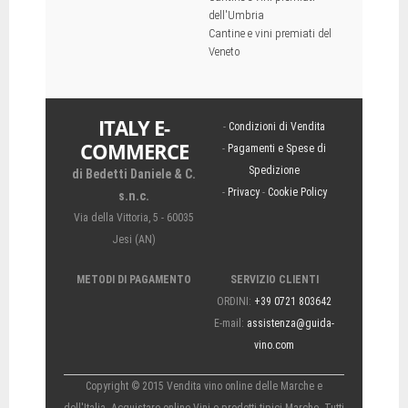
dell'Umbria
Cantine e vini premiati del
Veneto
ITALY E-
-
Condizioni di Vendita
COMMERCE
-
Pagamenti e Spese di
Spedizione
di Bedetti Daniele & C.
-
Privacy
-
Cookie Policy
s.n.c.
Via della Vittoria, 5 - 60035
Jesi (AN)
METODI DI PAGAMENTO
SERVIZIO CLIENTI
ORDINI:
+39 0721 803642
E-mail:
assistenza@guida-
vino.com
Copyright © 2015 Vendita vino online delle Marche e