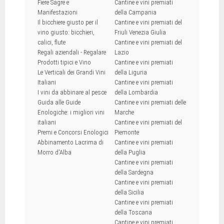
Fiere Sagre e
Cantine e vini premiati
Manifestazioni
della Campania
Il bicchiere giusto per il
Cantine e vini premiati del
vino giusto: bicchieri,
Friuli Venezia Giulia
calici, flute
Cantine e vini premiati del
Regali aziendali - Regalare
Lazio
Prodotti tipici e Vino
Cantine e vini premiati
Le Verticali dei Grandi Vini
della Liguria
Italiani
Cantine e vini premiati
I vini da abbinare al pesce
della Lombardia
Guida alle Guide
Cantine e vini premiati delle
Enologiche: i migliori vini
Marche
italiani
Cantine e vini premiati del
Premi e Concorsi Enologici
Piemonte
Abbinamento Lacrima di
Cantine e vini premiati
Morro d'Alba
della Puglia
Cantine e vini premiati
della Sardegna
Cantine e vini premiati
della Sicilia
Cantine e vini premiati
della Toscana
Cantine e vini premiati