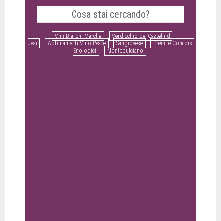
Vini Bianchi Marche
Verdicchio dei Castelli di
Jesi
Abbinamenti Vino Pesce
Sangiovese
Premi e Concorsi
Enologici
Montepulciano