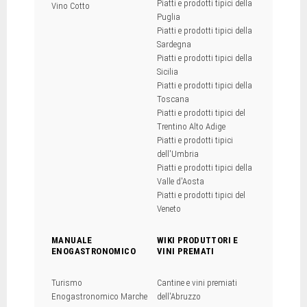
Piatti e prodotti tipici della
Vino Cotto
Puglia
Piatti e prodotti tipici della
Sardegna
Piatti e prodotti tipici della
Sicilia
Piatti e prodotti tipici della
Toscana
Piatti e prodotti tipici del
Trentino Alto Adige
Piatti e prodotti tipici
dell'Umbria
Piatti e prodotti tipici della
Valle d'Aosta
Piatti e prodotti tipici del
Veneto
MANUALE
WIKI PRODUTTORI E
ENOGASTRONOMICO
VINI PREMATI
Turismo
Cantine e vini premiati
Enogastronomico Marche
dell'Abruzzo