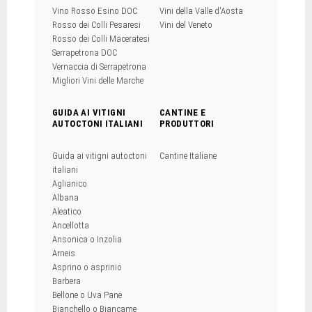
Vino Rosso Esino DOC
Vini della Valle d'Aosta
Rosso dei Colli Pesaresi
Vini del Veneto
Rosso dei Colli Maceratesi
Serrapetrona DOC
Vernaccia di Serrapetrona
Migliori Vini delle Marche
GUIDA AI VITIGNI
CANTINE E
AUTOCTONI ITALIANI
PRODUTTORI
Guida ai vitigni autoctoni
Cantine Italiane
italiani
Aglianico
Albana
Aleatico
Ancellotta
Ansonica o Inzolia
Arneis
Asprino o asprinio
Barbera
Bellone o Uva Pane
Bianchello o Biancame