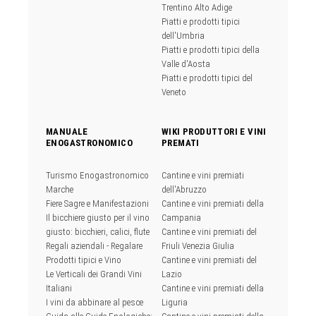
Trentino Alto Adige
Piatti e prodotti tipici
dell'Umbria
Piatti e prodotti tipici della
Valle d'Aosta
Piatti e prodotti tipici del
Veneto
MANUALE
WIKI PRODUTTORI E VINI
ENOGASTRONOMICO
PREMATI
Turismo Enogastronomico
Cantine e vini premiati
Marche
dell'Abruzzo
Fiere Sagre e Manifestazioni
Cantine e vini premiati della
Il bicchiere giusto per il vino
Campania
giusto: bicchieri, calici, flute
Cantine e vini premiati del
Regali aziendali - Regalare
Friuli Venezia Giulia
Prodotti tipici e Vino
Cantine e vini premiati del
Le Verticali dei Grandi Vini
Lazio
Italiani
Cantine e vini premiati della
I vini da abbinare al pesce
Liguria