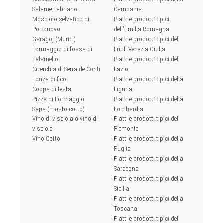
Salame Fabriano
Campania
Mosciolo selvatico di
Piatti e prodotti tipici
Portonovo
dell'Emilia Romagna
Garagoj (Murici)
Piatti e prodotti tipici del
Formaggio di fossa di
Friuli Venezia Giulia
Talamello
Piatti e prodotti tipici del
Cicerchia di Serra de Conti
Lazio
Lonza di fico
Piatti e prodotti tipici della
Coppa di testa
Liguria
Pizza di Formaggio
Piatti e prodotti tipici della
Sapa (mosto cotto)
Lombardia
Vino di visciola o vino di
Piatti e prodotti tipici del
visciole
Piemonte
Vino Cotto
Piatti e prodotti tipici della
Puglia
Piatti e prodotti tipici della
Sardegna
Piatti e prodotti tipici della
Sicilia
Piatti e prodotti tipici della
Toscana
Piatti e prodotti tipici del