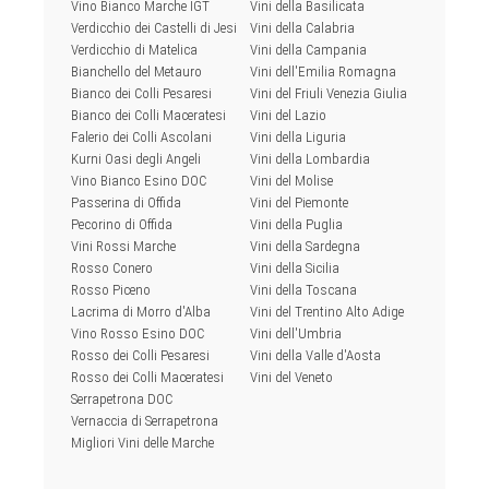
Vino Bianco Marche IGT
Vini della Basilicata
Verdicchio dei Castelli di Jesi
Vini della Calabria
Verdicchio di Matelica
Vini della Campania
Bianchello del Metauro
Vini dell'Emilia Romagna
Bianco dei Colli Pesaresi
Vini del Friuli Venezia Giulia
Bianco dei Colli Maceratesi
Vini del Lazio
Falerio dei Colli Ascolani
Vini della Liguria
Kurni Oasi degli Angeli
Vini della Lombardia
Vino Bianco Esino DOC
Vini del Molise
Passerina di Offida
Vini del Piemonte
Pecorino di Offida
Vini della Puglia
Vini Rossi Marche
Vini della Sardegna
Rosso Conero
Vini della Sicilia
Rosso Piceno
Vini della Toscana
Lacrima di Morro d'Alba
Vini del Trentino Alto Adige
Vino Rosso Esino DOC
Vini dell'Umbria
Rosso dei Colli Pesaresi
Vini della Valle d'Aosta
Rosso dei Colli Maceratesi
Vini del Veneto
Serrapetrona DOC
Vernaccia di Serrapetrona
Migliori Vini delle Marche