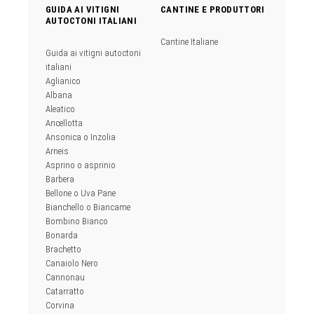
GUIDA AI VITIGNI
CANTINE E PRODUTTORI
AUTOCTONI ITALIANI
Cantine Italiane
Guida ai vitigni autoctoni
italiani
Aglianico
Albana
Aleatico
Ancellotta
Ansonica o Inzolia
Arneis
Asprino o asprinio
Barbera
Bellone o Uva Pane
Bianchello o Biancame
Bombino Bianco
Bonarda
Brachetto
Canaiolo Nero
Cannonau
Catarratto
Corvina