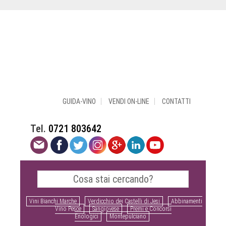
GUIDA-VINO
VENDI ON-LINE
CONTATTI
Tel.
0721 803642
Vini Bianchi Marche
Verdicchio dei Castelli di Jesi
Abbinamenti
Vino Pesce
Sangiovese
Premi e Concorsi
Enologici
Montepulciano