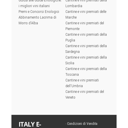
Guida alle Guide Enologiche:
Cantine e vini premiati della
i migliori vini italiani
Lombardia
Premi e Concorsi Enologici
Cantine e vini premiati delle
Abbinamento Lacrima di
Marche
Morro d'Alba
Cantine e vini premiati del
Piemonte
Cantine e vini premiati della
Puglia
Cantine e vini premiati della
Sardegna
Cantine e vini premiati della
Sicilia
Cantine e vini premiati della
Toscana
Cantine e vini premiati
dell'Umbria
Cantine e vini premiati del
Veneto
ITALY E-
-
Condizioni di Vendita