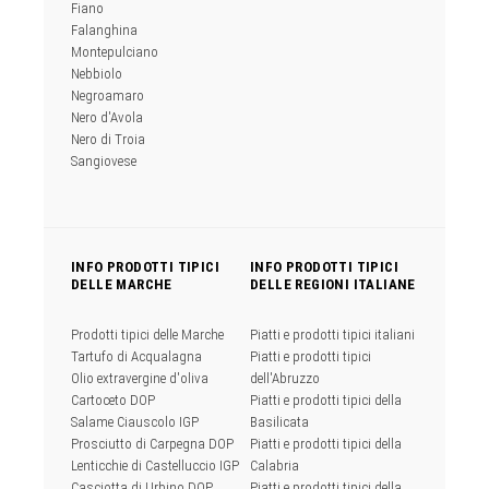
Fiano
Falanghina
Montepulciano
Nebbiolo
Negroamaro
Nero d'Avola
Nero di Troia
Sangiovese
INFO PRODOTTI TIPICI
INFO PRODOTTI TIPICI
DELLE MARCHE
DELLE REGIONI ITALIANE
Prodotti tipici delle Marche
Piatti e prodotti tipici italiani
Tartufo di Acqualagna
Piatti e prodotti tipici
Olio extravergine d'oliva
dell'Abruzzo
Cartoceto DOP
Piatti e prodotti tipici della
Salame Ciauscolo IGP
Basilicata
Prosciutto di Carpegna DOP
Piatti e prodotti tipici della
Lenticchie di Castelluccio IGP
Calabria
Casciotta di Urbino DOP
Piatti e prodotti tipici della