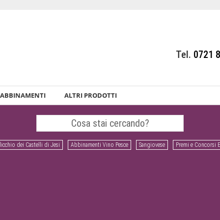
Tel.
0721 
ABBINAMENTI
ALTRI PRODOTTI
icchio dei Castelli di Jesi
Abbinamenti Vino Pesce
Sangiovese
Premi e Concorsi 