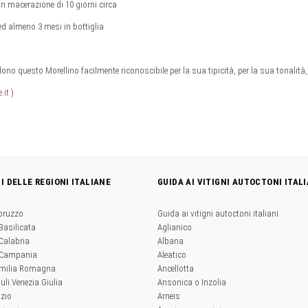
on macerazione di 10 giorni circa
 ed almeno 3 mesi in bottiglia
dono questo Morellino facilmente riconoscibile per la sua tipicità, per la sua tonalità
.it
)
NI DELLE REGIONI ITALIANE
GUIDA AI VITIGNI AUTOCTONI ITALI
Abruzzo
Guida ai vitigni autoctoni italiani
 Basilicata
Aglianico
 Calabria
Albana
a Campania
Aleatico
'Emilia Romagna
Ancellotta
iuli Venezia Giulia
Ansonica o Inzolia
azio
Arneis