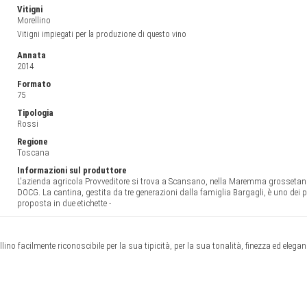
Vitigni
Morellino
Vitigni impiegati per la produzione di questo vino
Annata
2014
Formato
75
Tipologia
Rossi
Regione
Toscana
Informazioni sul produttore
L'azienda agricola Provveditore si trova a Scansano, nella Maremma grossetana,
DOCG. La cantina, gestita da tre generazioni dalla famiglia Bargagli, è uno dei 
proposta in due etichette -
ino facilmente riconoscibile per la sua tipicità, per la sua tonalità, finezza ed elega