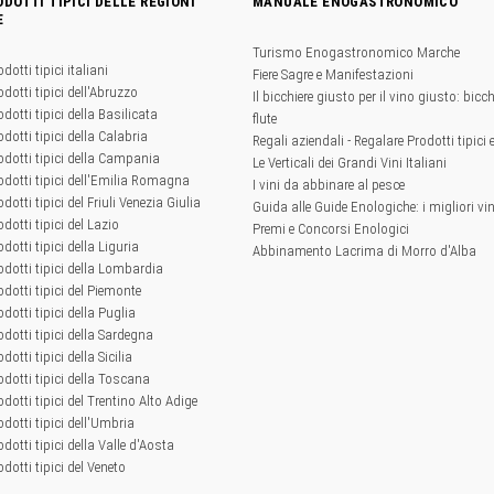
ODOTTI TIPICI DELLE REGIONI
MANUALE ENOGASTRONOMICO
E
Turismo Enogastronomico Marche
odotti tipici italiani
Fiere Sagre e Manifestazioni
odotti tipici dell'Abruzzo
Il bicchiere giusto per il vino giusto: bicchi
odotti tipici della Basilicata
flute
odotti tipici della Calabria
Regali aziendali - Regalare Prodotti tipici 
rodotti tipici della Campania
Le Verticali dei Grandi Vini Italiani
rodotti tipici dell'Emilia Romagna
I vini da abbinare al pesce
odotti tipici del Friuli Venezia Giulia
Guida alle Guide Enologiche: i migliori vini
odotti tipici del Lazio
Premi e Concorsi Enologici
odotti tipici della Liguria
Abbinamento Lacrima di Morro d'Alba
rodotti tipici della Lombardia
rodotti tipici del Piemonte
odotti tipici della Puglia
rodotti tipici della Sardegna
odotti tipici della Sicilia
rodotti tipici della Toscana
odotti tipici del Trentino Alto Adige
odotti tipici dell'Umbria
odotti tipici della Valle d'Aosta
odotti tipici del Veneto