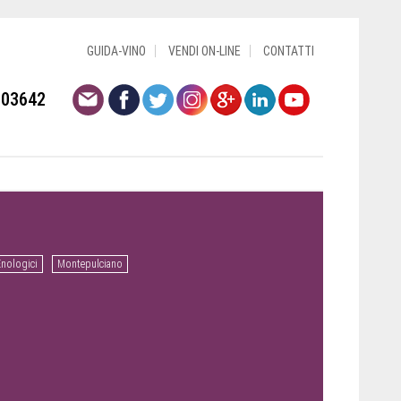
GUIDA-VINO
VENDI ON-LINE
CONTATTI
803642
Enologici
Montepulciano