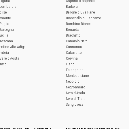
 Liguria
Asprino o asprinio
a Lombardia
Barbera
olise
Bellone o Uva Pane
iemonte
Bianchello o Biancame
 Puglia
Bombino Bianco
 Sardegna
Bonarda
Sicilia
Brachetto
a Toscana
Canaiolo Nero
rentino Alto Adige
Cannonau
Umbria
Catarratto
 Valle d'Aosta
Corvina
eneto
Fiano
Falanghina
Montepulciano
Nebbiolo
Negroamaro
Nero d'Avola
Nero di Troia
Sangiovese