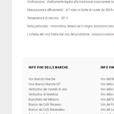
Vinificazione : strettamente legata alla tradizione scansanese c
Maturazione e affinamento : 4/7 mesi in botte di rovere da 550 lt
Temperatura di servizio : 20° C
Note particolari : microclima, terreno ed il vitigno autoctono ren
( scheda del vino tratta dal sito del produttore :
www.provveditore
INFO VINI DELLE MARCHE
INFO VI
Vini Bianchi Marche
Vini dell'
Vino Bianco Marche IGT
Vini della
Verdicchio dei Castelli di Jesi
Vini della
Verdicchio di Matelica
Vini dell
Bianchello del Metauro
Vini dell
Bianco dei Colli Pesaresi
Vini del Fr
Bianco dei Colli Maceratesi
Vini del L