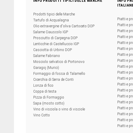
INFO PRODOTTI TIPICI DELLE MARCHE
INFO PR
ITALIAN
Prodotti tipici delle Marche
Piatti e pr
Tartufo di Acqualagna
Piatti e pr
Olio extravergine d'oliva Cartoceto DOP
Piatti e pr
Salame Ciauscolo IGP
Piatti e pr
Prosciutto di Carpegna DOP
Piatti e p
Lenticchie di Castelluccio IGP
Piatti e p
Casciotta di Urbino DOP
Piatti e pr
Salame Fabriano
Piatti e pr
Mosciolo selvatico di Portonovo
Piatti e pr
Garagoj (Murici)
Piatti e p
Formaggio di fossa di Talamello
Piatti e p
Cicerchia di Serra de Conti
Piatti e pr
Lonza di fico
Piatti e p
Coppa di testa
Piatti e pr
Pizza di Formaggio
Piatti e p
Sapa (mosto cotto)
Piatti e pr
Vino di visciola o vino di visciole
Piatti e pr
Vino Cotto
Piatti e pr
Piatti e pr