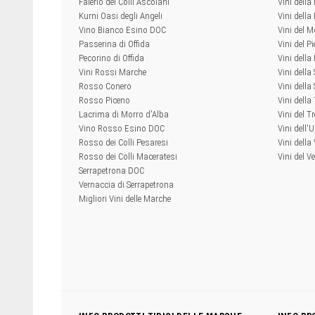
Falerio dei Colli Ascolani
Vini della
Kurni Oasi degli Angeli
Vini dell
Vino Bianco Esino DOC
Vini del M
Passerina di Offida
Vini del P
Pecorino di Offida
Vini della
Vini Rossi Marche
Vini della
Rosso Conero
Vini della 
Rosso Piceno
Vini dell
Lacrima di Morro d'Alba
Vini del T
Vino Rosso Esino DOC
Vini dell'
Rosso dei Colli Pesaresi
Vini della
Rosso dei Colli Maceratesi
Vini del V
Serrapetrona DOC
Vernaccia di Serrapetrona
Migliori Vini delle Marche