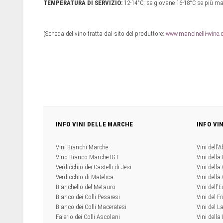
TEMPERATURA DI SERVIZIO:
12-14°C; se giovane 16-18°C se più ma
(Scheda del vino tratta dal sito del produttore:
www.mancinelli-wine
INFO VINI DELLE MARCHE
INFO VI
Vini Bianchi Marche
Vini dell'
Vino Bianco Marche IGT
Vini della
Verdicchio dei Castelli di Jesi
Vini della
Verdicchio di Matelica
Vini dell
Bianchello del Metauro
Vini dell
Bianco dei Colli Pesaresi
Vini del Fr
Bianco dei Colli Maceratesi
Vini del L
Falerio dei Colli Ascolani
Vini della