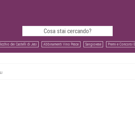
icchio dei Castelli di Jesi
Abbinamenti Vino Pesce
Sangiovese
Premi e Concorsi 
LI