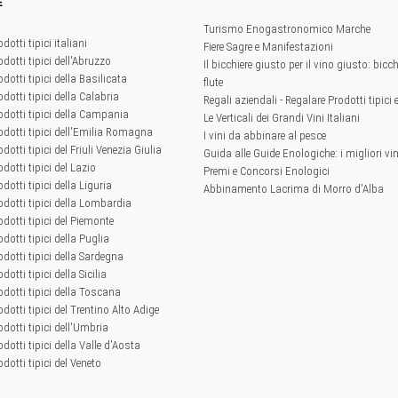
E
Turismo Enogastronomico Marche
odotti tipici italiani
Fiere Sagre e Manifestazioni
odotti tipici dell'Abruzzo
Il bicchiere giusto per il vino giusto: bicchi
odotti tipici della Basilicata
flute
odotti tipici della Calabria
Regali aziendali - Regalare Prodotti tipici 
rodotti tipici della Campania
Le Verticali dei Grandi Vini Italiani
rodotti tipici dell'Emilia Romagna
I vini da abbinare al pesce
odotti tipici del Friuli Venezia Giulia
Guida alle Guide Enologiche: i migliori vini
odotti tipici del Lazio
Premi e Concorsi Enologici
odotti tipici della Liguria
Abbinamento Lacrima di Morro d'Alba
rodotti tipici della Lombardia
rodotti tipici del Piemonte
odotti tipici della Puglia
rodotti tipici della Sardegna
odotti tipici della Sicilia
rodotti tipici della Toscana
odotti tipici del Trentino Alto Adige
odotti tipici dell'Umbria
odotti tipici della Valle d'Aosta
odotti tipici del Veneto