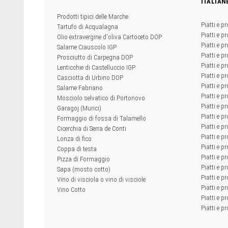
ITALIAN
Prodotti tipici delle Marche
Piatti e pr
Tartufo di Acqualagna
Piatti e pr
Olio extravergine d'oliva Cartoceto DOP
Piatti e pr
Salame Ciauscolo IGP
Piatti e pr
Prosciutto di Carpegna DOP
Piatti e p
Lenticchie di Castelluccio IGP
Piatti e p
Casciotta di Urbino DOP
Piatti e pr
Salame Fabriano
Piatti e pr
Mosciolo selvatico di Portonovo
Piatti e pr
Garagoj (Murici)
Piatti e p
Formaggio di fossa di Talamello
Piatti e p
Cicerchia di Serra de Conti
Piatti e pr
Lonza di fico
Piatti e p
Coppa di testa
Piatti e pr
Pizza di Formaggio
Piatti e p
Sapa (mosto cotto)
Piatti e pr
Vino di visciola o vino di visciole
Piatti e pr
Vino Cotto
Piatti e pr
Piatti e pr