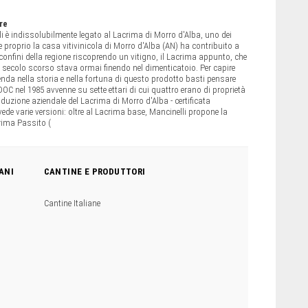
re
i è indissolubilmente legato al Lacrima di Morro d'Alba, uno dei
e proprio la casa vitivinicola di Morro d'Alba (AN) ha contribuito a
 confini della regione riscoprendo un vitigno, il Lacrima appunto, che
 secolo scorso stava ormai finendo nel dimenticatoio. Per capire
nda nella storia e nella fortuna di questo prodotto basti pensare
DOC nel 1985 avvenne su sette ettari di cui quattro erano di proprietà
oduzione aziendale del Lacrima di Morro d'Alba - certificata
vede varie versioni: oltre al Lacrima base, Mancinelli propone la
rima Passito (
ANI
CANTINE E PRODUTTORI
Cantine Italiane