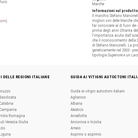
turo.
Marche
Informazioni sul produtto
Il marchio Stefano Mancinell
migliori vini delle Marche ch
.com
)
far conoscere al di fuori dei
prima degli anni Ottanta del
l'importanza avuta dall'azie
che il riconoscimento della 
di Stefano Mancinelli. La pr
geneticamente nel 2003 - pre
tipologia Superiore e un Lac
NI DELLE REGIONI ITALIANE
GUIDA AI VITIGNI AUTOCTONI ITALI
Abruzzo
Guida ai vitigni autoctoni italiani
 Basilicata
Aglianico
 Calabria
Albana
a Campania
Aleatico
'Emilia Romagna
Ancellotta
iuli Venezia Giulia
Ansonica o Inzolia
azio
Arneis
 Liguria
Asprino o asprinio