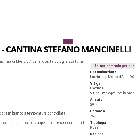
zoom
 - CANTINA STEFANO MANCINELLI
acrima di Morro d'Alba. In questa bottiglia sta tutta
Fai una domanda per que
Denominazione
Lacrima di Morro d'Alba DO
Vitigni
Lacrima
Vitigni impiegati per la pro
Annata
2017
Formato
one in bianco a temperatura controllata.
75
rrosti di carni rosse, zuppe di pesce con condimenti
Tipologia
Rossi
Regione