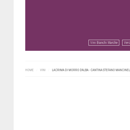
Vini Bianchi Marche
Verd
HOME
/
VINI
/
LACRIMA DI MORRO D'ALBA - CANTINA STEFANO MANCINEL