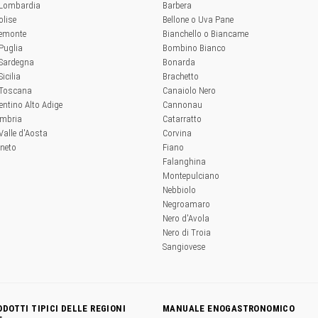
a Lombardia
Barbera
olise
Bellone o Uva Pane
iemonte
Bianchello o Biancame
 Puglia
Bombino Bianco
 Sardegna
Bonarda
Sicilia
Brachetto
a Toscana
Canaiolo Nero
rentino Alto Adige
Cannonau
Umbria
Catarratto
 Valle d'Aosta
Corvina
eneto
Fiano
Falanghina
Montepulciano
Nebbiolo
Negroamaro
Nero d'Avola
Nero di Troia
Sangiovese
ODOTTI TIPICI DELLE REGIONI
MANUALE ENOGASTRONOMICO