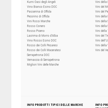
Kurni Oasi degli Angeli
Vini dell
Vino Bianco Esino DOC
Vini del M
Passerina di Offida
Vini del P
Pecorino di Offida
Vini della
Vini Rossi Marche
Vini della
Rosso Conero
Vini della 
Rosso Piceno
Vini dell
Lacrima di Morro d'Alba
Vini del T
Vino Rosso Esino DOC
Vini dell'
Rosso dei Colli Pesaresi
Vini della
Rosso dei Colli Maceratesi
Vini del V
Serrapetrona DOC
Vernaccia di Serrapetrona
Migliori Vini delle Marche
INFO PRODOTTI TIPICI DELLE MARCHE
INFO PR