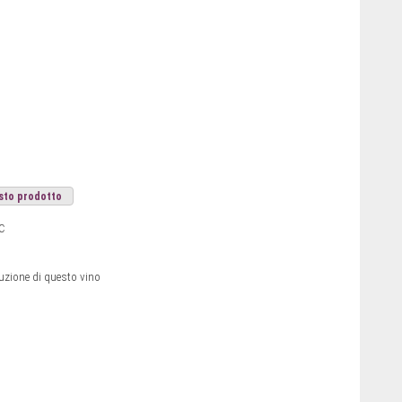
sto prodotto
C
duzione di questo vino