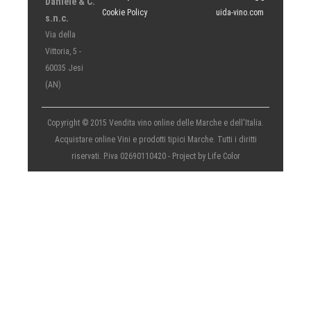
Daniele & C.
Cookie Policy
uida-vino.com
s.n.c.
Via della
Vittoria, 5 -
60035 Jesi
(AN)
Copyright © 2015 Vendita vino online delle Marche e dell'Italia.
Acquistare online Vini e prodotti tipici Marche. Tutti i diritti
riservati. P.iva 02690110420 - Project by
Life Color