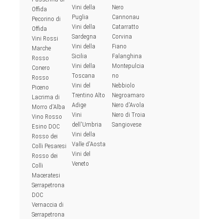
Vini della
Nero
Offida
Puglia
Cannonau
Pecorino di
Vini della
Catarratto
Offida
Sardegna
Corvina
Vini Rossi
Vini della
Fiano
Marche
Sicilia
Falanghina
Rosso
Vini della
Montepulcia
Conero
Toscana
no
Rosso
Vini del
Nebbiolo
Piceno
Trentino Alto
Negroamaro
Lacrima di
Adige
Nero d'Avola
Morro d'Alba
Vini
Nero di Troia
Vino Rosso
dell'Umbria
Sangiovese
Esino DOC
Vini della
Rosso dei
Valle d'Aosta
Colli Pesaresi
Vini del
Rosso dei
Veneto
Colli
Maceratesi
Serrapetrona
DOC
Vernaccia di
Serrapetrona