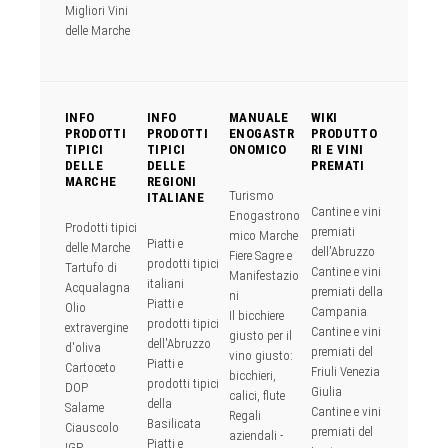
Migliori Vini
delle Marche
INFO
INFO
MANUALE
WIKI
PRODOTTI
PRODOTTI
ENOGASTR
PRODUTTO
TIPICI
TIPICI
ONOMICO
RI E VINI
DELLE
DELLE
PREMATI
MARCHE
REGIONI
Turismo
ITALIANE
Cantine e vini
Enogastrono
Prodotti tipici
premiati
mico Marche
Piatti e
delle Marche
dell'Abruzzo
Fiere Sagre e
prodotti tipici
Tartufo di
Cantine e vini
Manifestazio
italiani
Acqualagna
premiati della
ni
Piatti e
Olio
Campania
Il bicchiere
prodotti tipici
extravergine
Cantine e vini
giusto per il
dell'Abruzzo
d'oliva
premiati del
vino giusto:
Piatti e
Cartoceto
Friuli Venezia
bicchieri,
prodotti tipici
DOP
Giulia
calici, flute
della
Salame
Cantine e vini
Regali
Basilicata
Ciauscolo
premiati del
aziendali -
Piatti e
IGP