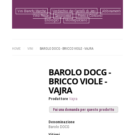
Vini Bianchi Marche
Verdicchio dei Castelli di Jesi
Abbinamenti
Vino Pesce
Sangiovese
Premi e Concorsi
Enologici
Montepulciano
HOME
/
VINI
/
BAROLO DOCG - BRICCO VIOLE - VAJRA
BAROLO DOCG -
BRICCO VIOLE -
VAJRA
Produttore
Vajra
Fai una domanda per questo prodotto
Denominazione
Barolo DOCG
Vitigni