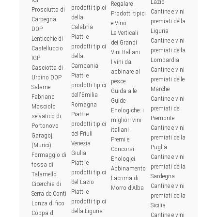
Lazio
Regalare
prodotti tipici
Prosciutto di
Cantine e vini
Prodotti tipici
della
Carpegna
premiati della
e Vino
Calabria
DOP
Liguria
Le Verticali
Piatti e
Lenticchie di
Cantine e vini
dei Grandi
prodotti tipici
Castelluccio
premiati della
Vini Italiani
della
IGP
Lombardia
I vini da
Campania
Casciotta di
Cantine e vini
abbinare al
Piatti e
Urbino DOP
premiati delle
pesce
prodotti tipici
Salame
Marche
Guida alle
dell'Emilia
Fabriano
Cantine e vini
Guide
Romagna
Mosciolo
premiati del
Enologiche: i
Piatti e
selvatico di
Piemonte
migliori vini
prodotti tipici
Portonovo
Cantine e vini
italiani
del Friuli
Garagoj
premiati della
Premi e
Venezia
(Murici)
Puglia
Concorsi
Giulia
Formaggio di
Cantine e vini
Enologici
Piatti e
fossa di
premiati della
Abbinamento
prodotti tipici
Talamello
Sardegna
Lacrima di
del Lazio
Cicerchia di
Cantine e vini
Morro d'Alba
Piatti e
Serra de Conti
premiati della
prodotti tipici
Lonza di fico
Sicilia
della Liguria
Coppa di
Cantine e vini