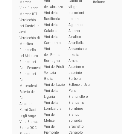
Vini
Guida ai
Marche
Italiane
dell'Abruzzo
vitigni
Vino Bianco
Vini della
autoctoni
Marche IGT
Basilicata
italiani
Verdicchio
Vini della
Aglianico
dei Castelli di
Calabria
Albana
Jesi
Vini della
Aleatico
Verdicchio di
Campania
Ancellotta
Matelica
Vini
Ansonica o
Bianchello
dell'Emilia
Inzolia
del Metauro
Romagna
Arneis
Bianco dei
Vini del Friuli
Asprino o
Colli Pesaresi
Venezia
asprinio
Bianco dei
Giulia
Barbera
Colli
Vini del Lazio
Bellone o Uva
Maceratesi
Vini della
Pane
Falerio dei
Liguria
Bianchello o
Colli
Vini della
Biancame
Ascolani
Lombardia
Bombino
Kurni Oasi
Vini del
Bianco
degli Angeli
Molise
Bonarda
Vino Bianco
Vini del
Brachetto
Esino DOC
Piemonte
Canaiolo
Passerina di