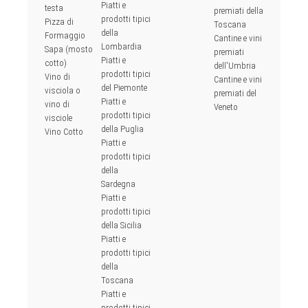
Piatti e
testa
premiati della
prodotti tipici
Pizza di
Toscana
della
Formaggio
Cantine e vini
Lombardia
Sapa (mosto
premiati
Piatti e
cotto)
dell'Umbria
prodotti tipici
Vino di
Cantine e vini
del Piemonte
visciola o
premiati del
Piatti e
vino di
Veneto
prodotti tipici
visciole
della Puglia
Vino Cotto
Piatti e
prodotti tipici
della
Sardegna
Piatti e
prodotti tipici
della Sicilia
Piatti e
prodotti tipici
della
Toscana
Piatti e
prodotti tipici