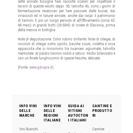
certe annate bisogna fare raccolte scalari per rispettare il
lavoro di queste vecchi ceppi. 30, talvolta 40, sono i giorni di
fermentazione necessari per fare passare dalle bucce, dai
vinaccioli ed in talune annate, anche dai raspi il patrimonio
di tannini. E poi un lungo periodo di affinamento (circa 42-
48 mesi) in grandi botti (25-50Hl) di rovere di Slavonia, prima
della messa in bottiglia.
Note di degustazione: Color rubino brillante. Note di ciliegie, di
noccioli di ciliegie sotto spirito, bacche scure, violetta e rosa
appassita che si rincorrono tra nuances agrumate, talvolta
mentolate. Al palato tannini nobili e setosi. Molto bilanciato e
con un finale lunghissimo di spezie fresche, delicate.
(Fonte:
www.gdvajra.it
)
INFO VINI
INFO VINI
GUIDA AI
CANTINE E
DELLE
DELLE
VITIGNI
PRODUTTO
MARCHE
REGIONI
AUTOCTON
RI
ITALIANE
I ITALIANI
Vini Bianchi
Cantine