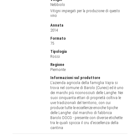
Nebbiolo
Vitigni impiegati per la produzione di questo
vino
Annata
2014
Formato
75
Tipologia
Rossi
Regione
Piemonte
Informazioni sul produttore
L'azienda agricola della famiglia Vajra si
trova nel comune di Barolo (Cuneo) ed è uno
dei marchi più riconosciuti delle Langhe. Nei
suoi cinquanta ettari di proprietà coltiva le
uve tradizionali del territorio, con cui
produce tutte le eccellenze enoiche tipiche
delle Langhe: dal marchio di fabbrica
Barolo DOCG - presente con diverse etichette
tra le quali spicca il cru d'eccellenza della
cantina