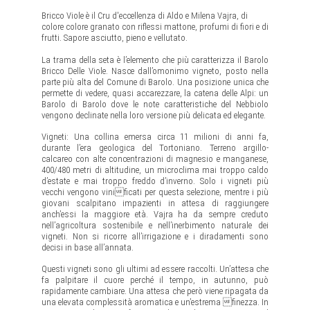
Bricco Viole è il Cru d'eccellenza di Aldo e Milena Vajra, di
colore colore granato con riflessi mattone, profumi di fiori e di
frutti. Sapore asciutto, pieno e vellutato.
La trama della seta è l’elemento che più caratterizza il Barolo
Bricco Delle Viole. Nasce dall’omonimo vigneto, posto nella
parte più alta del Comune di Barolo. Una posizione unica che
permette di vedere, quasi accarezzare, la catena delle Alpi: un
Barolo di Barolo dove le note caratteristiche del Nebbiolo
vengono declinate nella loro versione più delicata ed elegante.
Vigneti: Una collina emersa circa 11 milioni di anni fa,
durante l’era geologica del Tortoniano. Terreno argillo-
calcareo con alte concentrazioni di magnesio e manganese,
400/480 metri di altitudine, un microclima mai troppo caldo
d’estate e mai troppo freddo d’inverno. Solo i vigneti più
vecchi vengono vinificati per questa selezione, mentre i più
giovani scalpitano impazienti in attesa di raggiungere
anch’essi la maggiore età. Vajra ha da sempre creduto
nell’agricoltura sostenibile e nell’inerbimento naturale dei
vigneti. Non si ricorre all’irrigazione e i diradamenti sono
decisi in base all’annata.
Questi vigneti sono gli ultimi ad essere raccolti. Un’attesa che
fa palpitare il cuore perché il tempo, in autunno, può
rapidamente cambiare. Una attesa che però viene ripagata da
una elevata complessità aromatica e un’estrema finezza. In