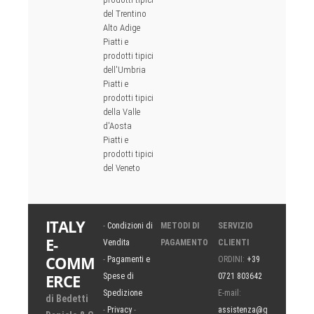
del Trentino
Alto Adige
Piatti e
prodotti tipici
dell'Umbria
Piatti e
prodotti tipici
della Valle
d'Aosta
Piatti e
prodotti tipici
del Veneto
ITALY
-
Condizioni di
METODI DI
SERVIZIO
E-
Vendita
PAGAMENTO
CLIENTI
COMM
-
Pagamenti e
ORDINI:
+39
ERCE
Spese di
0721 803642
Spedizione
E-mail:
di Bedetti
-
Privacy
-
assistenza@g