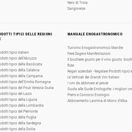
Nero di Troia
Sangiovese
ODOTTI TIPICI DELLE REGIONI
MANUALE ENOGASTRONOMICO
E
Turismo Enogastronomico Marche
odotti tipici italiani
Fiere Sagre e Manifestazioni
odotti tipici dell'Abruzzo
Il bicchiere giusto per il vino giusto: bicchi
odotti tipici della Basilicata
flute
odotti tipici della Calabria
Regali aziendali - Regalare Prodotti tipici 
rodotti tipici della Campania
Le Verticali dei Grandi Vini Italiani
rodotti tipici dell'Emilia Romagna
I vini da abbinare al pesce
odotti tipici del Friuli Venezia Giulia
Guida alle Guide Enologiche: i migliori vini
odotti tipici del Lazio
Premi e Concorsi Enologici
odotti tipici della Liguria
Abbinamento Lacrima di Morro d'Alba
rodotti tipici della Lombardia
rodotti tipici del Piemonte
odotti tipici della Puglia
rodotti tipici della Sardegna
odotti tipici della Sicilia