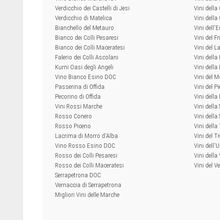
Verdicchio dei Castelli di Jesi
Vini della
Verdicchio di Matelica
Vini dell
Bianchello del Metauro
Vini dell
Bianco dei Colli Pesaresi
Vini del Fr
Bianco dei Colli Maceratesi
Vini del L
Falerio dei Colli Ascolani
Vini della
Kurni Oasi degli Angeli
Vini dell
Vino Bianco Esino DOC
Vini del M
Passerina di Offida
Vini del P
Pecorino di Offida
Vini della
Vini Rossi Marche
Vini della
Rosso Conero
Vini della 
Rosso Piceno
Vini dell
Lacrima di Morro d'Alba
Vini del T
Vino Rosso Esino DOC
Vini dell'
Rosso dei Colli Pesaresi
Vini della
Rosso dei Colli Maceratesi
Vini del V
Serrapetrona DOC
Vernaccia di Serrapetrona
Migliori Vini delle Marche