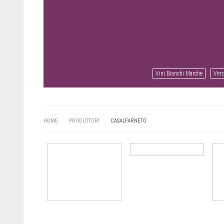
Vini Bianchi Marche
Verd
HOME
/
PRODUTTORI
/
CASALFARNETO