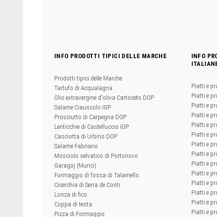
INFO PRODOTTI TIPICI DELLE MARCHE
INFO PR
ITALIAN
Prodotti tipici delle Marche
Piatti e pr
Tartufo di Acqualagna
Piatti e pr
Olio extravergine d'oliva Cartoceto DOP
Piatti e pr
Salame Ciauscolo IGP
Piatti e pr
Prosciutto di Carpegna DOP
Piatti e p
Lenticchie di Castelluccio IGP
Piatti e p
Casciotta di Urbino DOP
Piatti e pr
Salame Fabriano
Piatti e pr
Mosciolo selvatico di Portonovo
Piatti e pr
Garagoj (Murici)
Piatti e p
Formaggio di fossa di Talamello
Piatti e p
Cicerchia di Serra de Conti
Piatti e pr
Lonza di fico
Piatti e p
Coppa di testa
Piatti e pr
Pizza di Formaggio