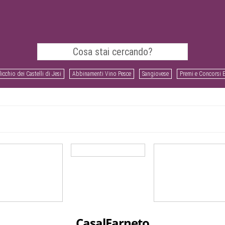
icchio dei Castelli di Jesi
Abbinamenti Vino Pesce
Sangiovese
Premi e Concorsi 
CasalFarneto