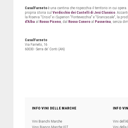
CasalFarneto
è una cantina che rispecchia il territorio in cui opera
propria storia sul
Verdicchio dei Castelli di Jesi Classico
. Accant
la Riserva "Crisio" e i Superiori "Fontevecchia" e "Grancasale", la p
d'Alba
al
Rosso Piceno
, dal
Rosso Conero
al
Passerina
, senza dim
CasalFarneto
Via Farneto, 16
60030 - Serra de' Conti (AN)
INFO VINI DELLE MARCHE
INFO VI
Vini Bianchi Marche
Vini dell'
Vino Bianco Marche IGT
Vini della