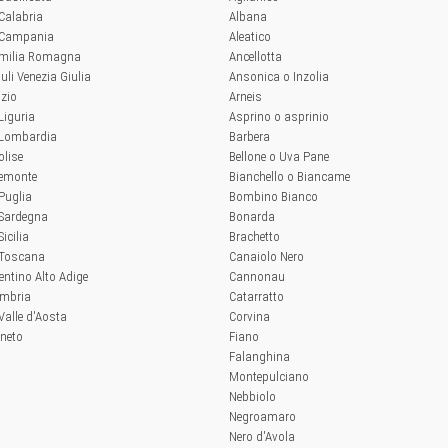
 Calabria
Albana
a Campania
Aleatico
'Emilia Romagna
Ancellotta
iuli Venezia Giulia
Ansonica o Inzolia
azio
Arneis
 Liguria
Asprino o asprinio
a Lombardia
Barbera
olise
Bellone o Uva Pane
iemonte
Bianchello o Biancame
 Puglia
Bombino Bianco
 Sardegna
Bonarda
Sicilia
Brachetto
a Toscana
Canaiolo Nero
rentino Alto Adige
Cannonau
Umbria
Catarratto
 Valle d'Aosta
Corvina
eneto
Fiano
Falanghina
Montepulciano
Nebbiolo
Negroamaro
Nero d'Avola