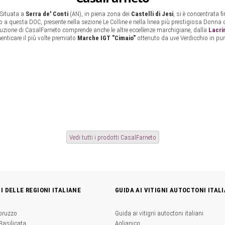
. Situata a
Serra de' Conti
(AN), in piena zona dei
Castelli di Jesi
, si è concentrata fi
o a questa DOC, presente nella sezione Le Colline e nella linea più prestigiosa Donna
roduzione di CasalFarneto comprende anche le altre eccellenze marchigiane, dalla
Lacri
enticare il più volte premiato
Marche IGT "Cimaio"
ottenuto da uve Verdicchio in pu
Vedi tutti i prodotti CasalFarneto
NI DELLE REGIONI ITALIANE
GUIDA AI VITIGNI AUTOCTONI ITALI
Abruzzo
Guida ai vitigni autoctoni italiani
 Basilicata
Aglianico