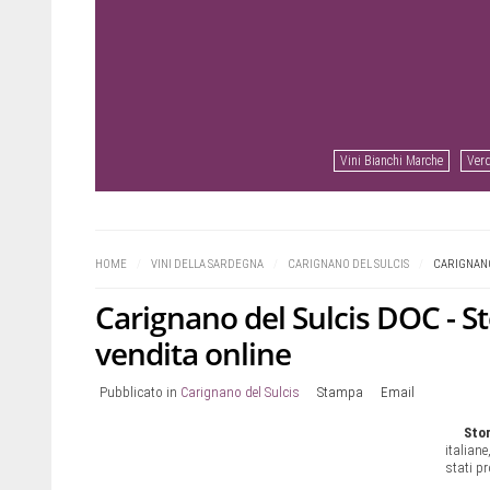
Vini Bianchi Marche
Verd
Prev
Next
HOME
/
VINI DELLA SARDEGNA
/
CARIGNANO DEL SULCIS
/
CARIGNANO 
Carignano del Sulcis DOC - Sto
vendita online
Pubblicato in
Carignano del Sulcis
Stampa
Email
Stor
italian
stati p