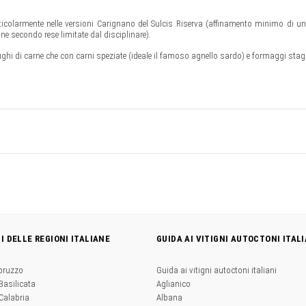
rticolarmente nelle versioni Carignano del Sulcis Riserva (affinamento minimo di u
e secondo rese limitate dal disciplinare).
ughi di carne che con carni speziate (ideale il famoso agnello sardo) e formaggi stag
NI DELLE REGIONI ITALIANE
GUIDA AI VITIGNI AUTOCTONI ITALI
Abruzzo
Guida ai vitigni autoctoni italiani
 Basilicata
Aglianico
 Calabria
Albana