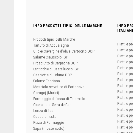
INFO PRODOTTI TIPICI DELLE MARCHE
INFO PR
ITALIAN
Prodotti tipici delle Marche
Piatti e pr
Tartufo di Acqualagna
Piatti e pr
Olio extravergine d'oliva Cartoceto DOP
Piatti e pr
Salame Ciauscolo IGP
Piatti e pr
Prosciutto di Carpegna DOP
Piatti e p
Lenticchie di Castelluccio IGP
Piatti e p
Casciotta di Urbino DOP
Piatti e pr
Salame Fabriano
Piatti e pr
Mosciolo selvatico di Portonovo
Piatti e pr
Garagoj (Murici)
Piatti e p
Formaggio di fossa di Talamello
Piatti e p
Cicerchia di Serra de Conti
Piatti e pr
Lonza di fico
Piatti e p
Coppa di testa
Piatti e pr
Pizza di Formaggio
Piatti e p
Sapa (mosto cotto)