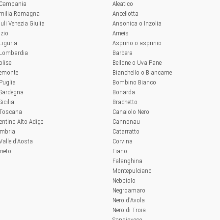
a Campania
Aleatico
'Emilia Romagna
Ancellotta
iuli Venezia Giulia
Ansonica o Inzolia
azio
Arneis
 Liguria
Asprino o asprinio
a Lombardia
Barbera
olise
Bellone o Uva Pane
iemonte
Bianchello o Biancame
 Puglia
Bombino Bianco
 Sardegna
Bonarda
Sicilia
Brachetto
a Toscana
Canaiolo Nero
rentino Alto Adige
Cannonau
Umbria
Catarratto
 Valle d'Aosta
Corvina
eneto
Fiano
Falanghina
Montepulciano
Nebbiolo
Negroamaro
Nero d'Avola
Nero di Troia
Sangiovese