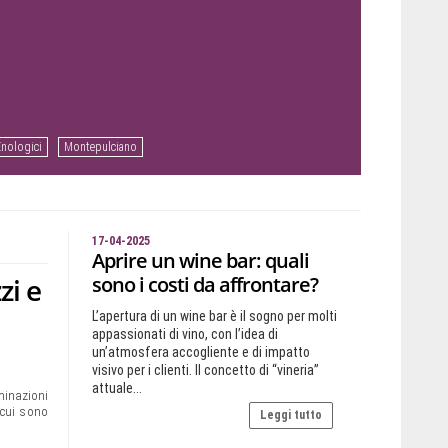
Enologici
Montepulciano
17-04-2025
Aprire un wine bar: quali
zi e
sono i costi da affrontare?
L’apertura di un wine bar è il sogno per molti
appassionati di vino, con l’idea di
un’atmosfera accogliente e di impatto
visivo per i clienti. Il concetto di “vineria”
attuale...
minazioni
 cui sono
Leggi tutto