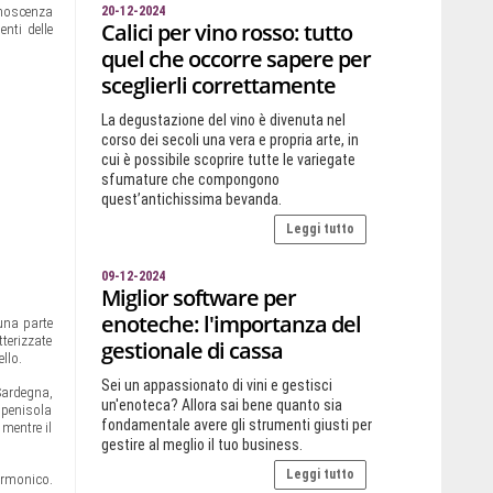
onoscenza
20-12-2024
Calici per vino rosso: tutto
nti delle
quel che occorre sapere per
sceglierli correttamente
La degustazione del vino è divenuta nel
corso dei secoli una vera e propria arte, in
cui è possibile scoprire tutte le variegate
sfumature che compongono
quest’antichissima bevanda.
Leggi tutto
09-12-2024
Miglior software per
enoteche: l'importanza del
 una parte
tterizzate
gestionale di cassa
llo.
Sei un appassionato di vini e gestisci
 Sardegna,
un'enoteca? Allora sai bene quanto sia
a penisola
fondamentale avere gli strumenti giusti per
 mentre il
gestire al meglio il tuo business.
Leggi tutto
armonico.