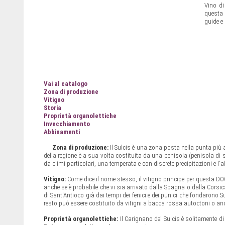
Vino di
questa 
guide e 
Vai al catalogo
Zona di produzione
Vitigno
Storia
Proprietà organolettiche
Invecchiamento
Abbinamenti
Zona di produzione:
Il Sulcis è una zona posta nella punta più 
della regione è a sua volta costituita da una penisola (penisola di s
da climi particolari, una temperata e con discrete precipitazioni e l
Vitigno:
Come dice il nome stesso, il vitigno principe per questa DO
anche se è probabile che vi sia arrivato dalla Spagna o dalla Corsica
di Sant'Antioco già dai tempi dei fenici e dei punici che fondarono 
resto può essere costituito da vitigni a bacca rossa autoctoni o an
Proprietà organolettiche:
Il Carignano del Sulcis è solitamente 