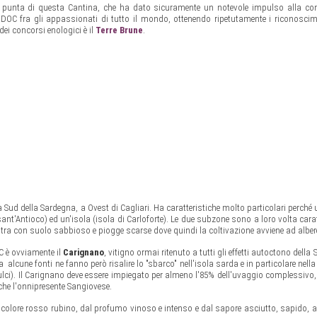
 punta di questa Cantina, che ha dato sicuramente un notevole impulso alla c
DOC fra gli appassionati di tutto il mondo, ottenendo ripetutamente i riconoscime
dei concorsi enologici è il
Terre Brune
.
a Sud della Sardegna, a Ovest di Cagliari. Ha caratteristiche molto particolari perché
ant'Antioco) ed un'isola (isola di Carloforte). Le due subzone sono a loro volta cara
'altra con suolo sabbioso e piogge scarse dove quindi la coltivazione avviene ad albere
C è ovviamente il
Carignano
, vitigno ormai ritenuto a tutti gli effetti autoctono della
 alcune fonti ne fanno però risalire lo "sbarco" nell'isola sarda e in particolare nell
Sulci). Il Carignano deve essere impiegato per almeno l'85% dell'uvaggio complessivo,
che l'onnipresente Sangiovese.
di colore rosso rubino, dal profumo vinoso e intenso e dal sapore asciutto, sapido, 