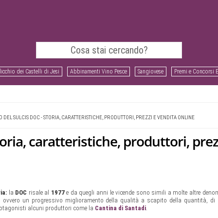
icchio dei Castelli di Jesi
Abbinamenti Vino Pesce
Sangiovese
Premi e Concorsi 
DEL SULCIS DOC - STORIA, CARATTERISTICHE, PRODUTTORI, PREZZI E VENDITA ONLINE
ria, caratteristiche, produttori, prez
ia:
la
DOC
risale al
1977
e da quegli anni le vicende sono simili a molte altre deno
e, ovvero un progressivo miglioramento della qualità a scapito della quantità, di
rotagonisti alcuni produttori come la
Cantina di Santadi
.