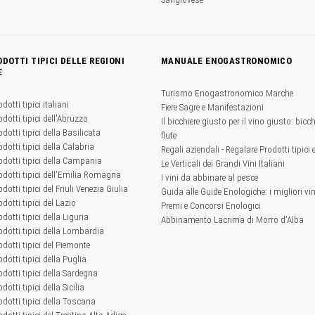
ODOTTI TIPICI DELLE REGIONI
MANUALE ENOGASTRONOMICO
E
Turismo Enogastronomico Marche
odotti tipici italiani
Fiere Sagre e Manifestazioni
odotti tipici dell'Abruzzo
Il bicchiere giusto per il vino giusto: bicchi
odotti tipici della Basilicata
flute
odotti tipici della Calabria
Regali aziendali - Regalare Prodotti tipici 
rodotti tipici della Campania
Le Verticali dei Grandi Vini Italiani
rodotti tipici dell'Emilia Romagna
I vini da abbinare al pesce
odotti tipici del Friuli Venezia Giulia
Guida alle Guide Enologiche: i migliori vini
odotti tipici del Lazio
Premi e Concorsi Enologici
odotti tipici della Liguria
Abbinamento Lacrima di Morro d'Alba
rodotti tipici della Lombardia
rodotti tipici del Piemonte
odotti tipici della Puglia
rodotti tipici della Sardegna
odotti tipici della Sicilia
rodotti tipici della Toscana