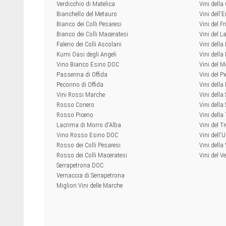
Verdicchio di Matelica
Vini dell
Bianchello del Metauro
Vini dell
Bianco dei Colli Pesaresi
Vini del Fr
Bianco dei Colli Maceratesi
Vini del L
Falerio dei Colli Ascolani
Vini della
Kurni Oasi degli Angeli
Vini dell
Vino Bianco Esino DOC
Vini del M
Passerina di Offida
Vini del P
Pecorino di Offida
Vini della
Vini Rossi Marche
Vini della
Rosso Conero
Vini della 
Rosso Piceno
Vini dell
Lacrima di Morro d'Alba
Vini del T
Vino Rosso Esino DOC
Vini dell'
Rosso dei Colli Pesaresi
Vini della
Rosso dei Colli Maceratesi
Vini del V
Serrapetrona DOC
Vernaccia di Serrapetrona
Migliori Vini delle Marche