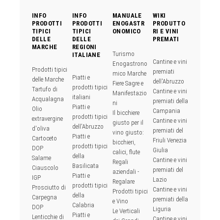
INFO
INFO
MANUALE
WIKI
PRODOTTI
PRODOTTI
ENOGASTR
PRODUTTO
TIPICI
TIPICI
ONOMICO
RI E VINI
DELLE
DELLE
PREMATI
MARCHE
REGIONI
Turismo
ITALIANE
Cantine e vini
Enogastrono
Prodotti tipici
premiati
mico Marche
Piatti e
delle Marche
dell'Abruzzo
Fiere Sagre e
prodotti tipici
Tartufo di
Cantine e vini
Manifestazio
italiani
Acqualagna
premiati della
ni
Piatti e
Olio
Campania
Il bicchiere
prodotti tipici
extravergine
Cantine e vini
giusto per il
dell'Abruzzo
d'oliva
premiati del
vino giusto:
Piatti e
Cartoceto
Friuli Venezia
bicchieri,
prodotti tipici
DOP
Giulia
calici, flute
della
Salame
Cantine e vini
Regali
Basilicata
Ciauscolo
premiati del
aziendali -
Piatti e
IGP
Lazio
Regalare
prodotti tipici
Prosciutto di
Cantine e vini
Prodotti tipici
della
Carpegna
premiati della
e Vino
Calabria
DOP
Liguria
Le Verticali
Piatti e
Lenticchie di
Cantine e vini