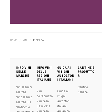
HOME
/
VINI
/
RICERCA
INFO VINI
INFO VINI
GUIDA AI
CANTINE E
DELLE
DELLE
VITIGNI
PRODUTTO
MARCHE
REGIONI
AUTOCTON
RI
ITALIANE
I ITALIANI
Vini Bianchi
Cantine
Vini
Guida ai
Marche
Italiane
dell'Abruzzo
vitigni
Vino Bianco
Vini della
autoctoni
Marche IGT
Basilicata
italiani
Verdicchio
Vini della
Aglianico