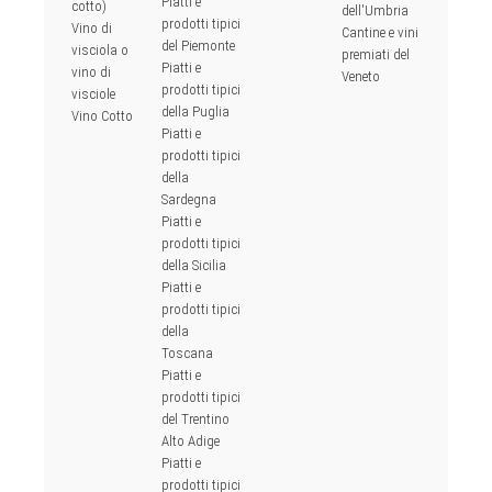
Piatti e
cotto)
dell'Umbria
prodotti tipici
Vino di
Cantine e vini
del Piemonte
visciola o
premiati del
Piatti e
vino di
Veneto
prodotti tipici
visciole
della Puglia
Vino Cotto
Piatti e
prodotti tipici
della
Sardegna
Piatti e
prodotti tipici
della Sicilia
Piatti e
prodotti tipici
della
Toscana
Piatti e
prodotti tipici
del Trentino
Alto Adige
Piatti e
prodotti tipici