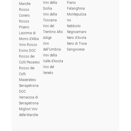
Vini della
Fiano
Marche
Sicilia
Falanghina
Rosso
Vini della
Montepulcia
Conero
Toscana
no
Rosso
Vini del
Nebbiolo
Piceno
Trentino Alto
Negroamaro
Lacrima di
Adige
Nero d'Avola
Morro d'Alba
Vini
Nero di Troia
Vino Rosso
dell'Umbria
Sangiovese
Esino DOC
Vini della
Rosso dei
Valle d'Aosta
Colli Pesaresi
Vini del
Rosso dei
Veneto
Colli
Maceratesi
Serrapetrona
DOC
Vernaccia di
Serrapetrona
Migliori Vini
delle Marche