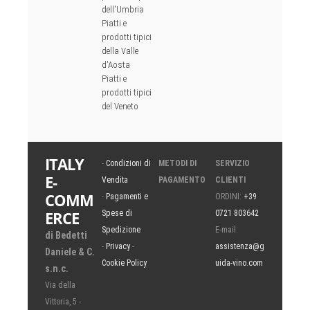
dell'Umbria
Piatti e
prodotti tipici
della Valle
d'Aosta
Piatti e
prodotti tipici
del Veneto
ITALY
-
Condizioni di
METODI DI
SERVIZIO
E-
Vendita
PAGAMENTO
CLIENTI
COMM
-
Pagamenti e
ORDINI:
+39
ERCE
Spese di
0721 803642
Spedizione
E-mail:
di Bedetti
-
Privacy
-
assistenza@g
Daniele & C.
Cookie Policy
uida-vino.com
s.n.c.
Via della
Vittoria, 5 -