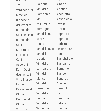
dei Castelli di
Calabria
Albana
Jesi
Vini della
Aleatico
Verdicchio di
Campania
Ancellotta
Matelica
Vini
Ansonica o
Bianchello
dell'Emilia
Inzolia
del Metauro
Romagna
Arneis
Bianco dei
Vini del Friuli
Asprino o
Colli Pesaresi
Venezia
asprinio
Bianco dei
Giulia
Barbera
Colli
Vini del Lazio
Bellone o Uva
Maceratesi
Vini della
Pane
Falerio dei
Liguria
Bianchello o
Colli
Vini della
Biancame
Ascolani
Lombardia
Bombino
Kurni Oasi
Vini del
Bianco
degli Angeli
Molise
Bonarda
Vino Bianco
Vini del
Brachetto
Esino DOC
Piemonte
Canaiolo
Passerina di
Vini della
Nero
Offida
Puglia
Cannonau
Pecorino di
Vini della
Catarratto
Offida
Sardegna
Corvina
Vini Rossi