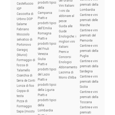
dei Grandi
prodotti tipici
Castelluccio
premiati della
Vini Italiani
della
IGP
Lombardia
I vini da
Campania
Casciotta di
Cantine e vini
abbinare al
Piatti e
Urbino DOP
premiati delle
pesce
prodotti tipici
Salame
Marche
Guida alle
dell'Emilia
Fabriano
Cantine e vini
Guide
Romagna
Mosciolo
premiati del
Enologiche: i
Piatti e
selvatico di
Piemonte
migliori vini
prodotti tipici
Portonovo
Cantine e vini
italiani
del Friuli
Garagoj
premiati della
Premi e
Venezia
(Murici)
Puglia
Concorsi
Giulia
Formaggio di
Cantine e vini
Enologici
Piatti e
fossa di
premiati della
Abbinamento
prodotti tipici
Talamello
Sardegna
Lacrima di
del Lazio
Cicerchia di
Cantine e vini
Morro d'Alba
Piatti e
Serra de Conti
premiati della
prodotti tipici
Lonza di fico
Sicilia
della Liguria
Coppa di
Cantine e vini
Piatti e
testa
premiati della
prodotti tipici
Pizza di
Toscana
della
Formaggio
Cantine e vini
Lombardia
Sapa (mosto
premiati