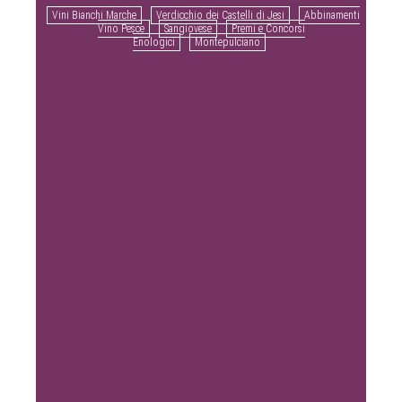
Vini Bianchi Marche
Verdicchio dei Castelli di Jesi
Abbinamenti
Vino Pesce
Sangiovese
Premi e Concorsi
Enologici
Montepulciano