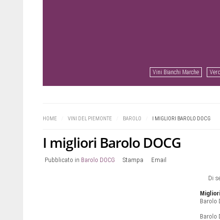
Vini Bianchi Marche
Verd
Prev
Next
HOME
/
VINI DEL PIEMONTE
/
BAROLO
/
I MIGLIORI BAROLO DOCG
I migliori Barolo DOCG
Pubblicato in
Barolo DOCG
Stampa
Email
Di s
Miglior
Barolo 
Barolo 