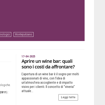
Enologici
Montepulciano
17-04-2025
Aprire un wine bar: quali
sono i costi da affrontare?
L’apertura di un wine bar è il sogno per molti
appassionati di vino, con l’idea di
un’atmosfera accogliente e di impatto
ologiche.
visivo per i clienti. Il concetto di “vineria”
attuale...
 2011
) :
Leggi tutto