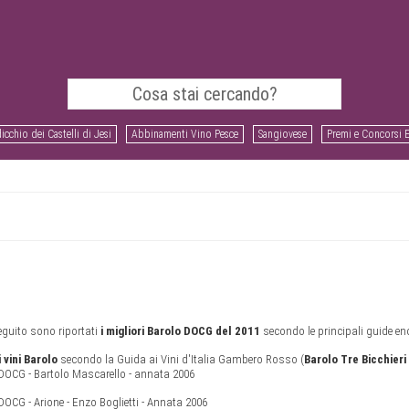
icchio dei Castelli di Jesi
Abbinamenti Vino Pesce
Sangiovese
Premi e Concorsi 
eguito sono riportati
i migliori Barolo DOCG del 2011
secondo le principali guide en
i vini Barolo
secondo la Guida ai Vini d'Italia Gambero Rosso (
Barolo Tre Bicchieri
DOCG - Bartolo Mascarello - annata 2006
DOCG - Arione - Enzo Boglietti - Annata 2006